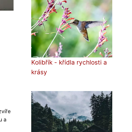
Kolibřík - křídla rychlosti a
krásy
zvíře
u a