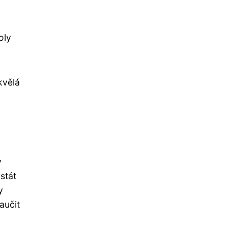
oly
kvělá
ý
stát
y
aučit