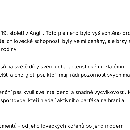
 19. století v Anglii. Toto plemeno bylo vyšlechtěno pr
ejich lovecké schopnosti byly velmi ceněny, ale brzy 
 rodiny.
h psů na světě díky svému charakteristickému zlatému
tí a energičtí psi, kteří mají rádi pozornost svých maj
tenční pes kvůli své inteligenci a snadné výcvikovosti. 
sportovce, kteří hledají aktivního parťáka na hraní a
momentů - od jeho loveckých kořenů po jeho moderní