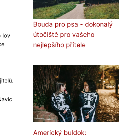
Bouda pro psa - dokonalý
útočiště pro vašeho
o lov
se
nejlepšího přítele
itelů.
Navíc
Americký buldok: