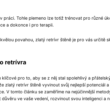
 v práci. Tohle plemeno lze totiž trénovat pro různé úk
ce a dokonce i pro terapii.
vělou povahou, zlatý retrívr štěně je pro vás určitě s
 retrívra
klíčové pro to, aby se z něj stal spolehlivý a přátelsk
latý retrívr štěně vyvinout svůj nejlepší potenciál a 
ivce. V tomto článku se zaměříme na nejúčinnější metod
důvěru ve vaše vedení, rozvinout svou inteligenci a n