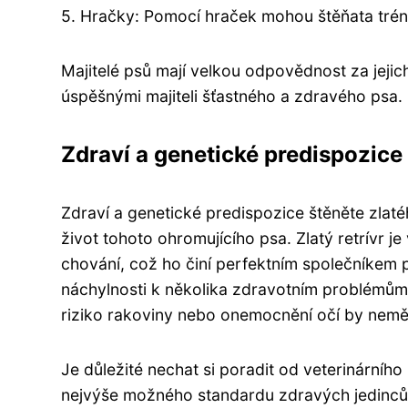
5. Hračky: Pomocí hraček mohou štěňata tréno
Majitelé psů mají velkou odpovědnost za jejic
úspěšnými majiteli šťastného a zdravého psa.
Zdraví a genetické predispozice 
Zdraví a genetické predispozice štěněte zlatéh
život tohoto ohromujícího psa. Zlatý retrívr 
chování, což ho činí perfektním společníkem pr
náchylnosti k několika zdravotním problémům 
riziko rakoviny nebo onemocnění očí by nemě
Je důležité nechat si poradit od veterinárního
nejvýše možného standardu zdravých jedinců