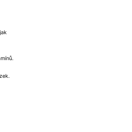
jak
amínů.
zek.