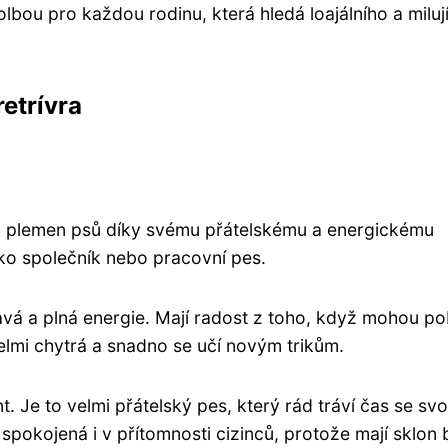
volbou pro každou rodinu, která hledá loajálního a miluj
retrívra
ších plemen psů díky svému přátelskému a energickému
ko společník nebo pracovní pes.
ravá a plná energie. Mají radost z toho, když mohou po
velmi chytrá a snadno se učí novým trikům.
. Je to velmi přátelský pes, který rád tráví čas se sv
 spokojená i v přítomnosti cizinců, protože mají sklon 