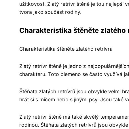
užitkovost. Zlatý retrívr štěně je tou nejlepší 
tvora jako součást rodiny.
Charakteristika štěněte zlatého 
Charakteristika štěněte zlatého retrívra
Zlatý retrívr štěně je jedno z nejpopulárněj
charakteru. Toto plemeno se často využívá ja
Štěňata zlatých retrívrů jsou obvykle velmi h
hrát si s míčem nebo s jinými psy. Jsou také 
Zlatý retrívr štěně má také skvělý temperament
rodinou. Štěňata zlatých retrívrů jsou obvykle