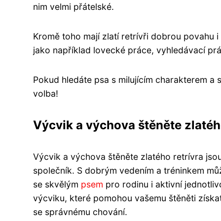
nim velmi přátelské.
Kromě toho mají zlatí retrívři dobrou povahu i
jako například lovecké práce, vyhledávací prá
Pokud hledáte psa s milujícím charakterem a sk
volba!
Výcvik a výchova štěněte zlatého
Výcvik a výchova štěněte zlatého retrívra jsou 
společník. S dobrým vedením a tréninkem může z
se skvělým
psem
pro rodinu i aktivní jednotl
výcviku, které pomohou vašemu štěněti získat 
se správnému chování.