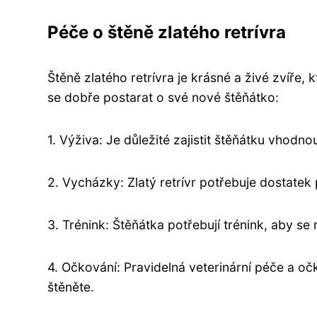
Péče o štěně zlatého retrívra
Štěně zlatého retrívra je krásné a živé zvíře, kt
se dobře postarat o své nové štěňátko:
1. Výživa: Je důležité zajistit štěňátku vhodn
2. Vycházky: Zlatý retrívr potřebuje dostate
3. Trénink: Štěňátka potřebují trénink, aby se
4. Očkování: Pravidelná veterinární péče a o
štěněte.