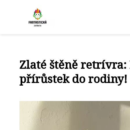
Zlaté štěně retrívra
přírůstek do rodiny!