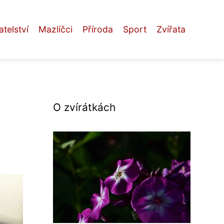
telství
Mazlíčci
Příroda
Sport
Zvířata
O zvírátkách