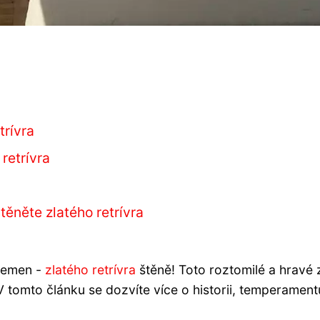
trívra
retrívra
těněte zlatého retrívra
plemen -
zlatého retrívra
štěně! Toto roztomilé a hravé 
V tomto článku se dozvíte více o historii, temperament