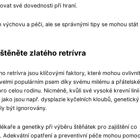
vat své dovednosti při hraní.
h výchovu a péči, ale se správnými tipy se mohou stát
štěněte zlatého retrívra
o retrívra jsou klíčovými faktory, které mohou ovlivni
je velmi populárním psem díky svému milému a přátelsk
o celou rodinu. Nicméně, kvůli své vysoké krevní linii
jako jsou např. dysplazie kyčelních kloubů, genetický
ly být ignorovány.
 lékaře a genetiky při výběru štěňátek pro zajištění co
. Adekvátní opatření a preventivní péče mohou pomoc