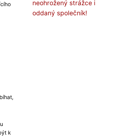
neohrožený strážce i
ícího
oddaný společník!
bíhat,
ou
být k