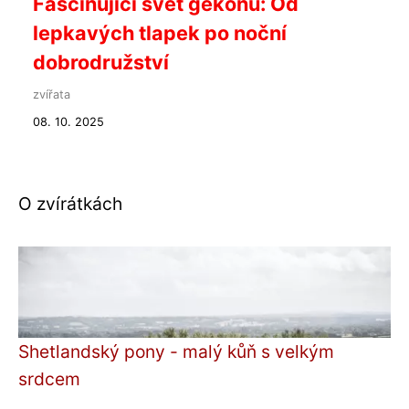
Fascinující svět gekonů: Od
lepkavých tlapek po noční
dobrodružství
zvířata
08. 10. 2025
O zvírátkách
Shetlandský pony - malý kůň s velkým
srdcem