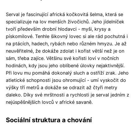
Serval je fascinující africká kočkovitá šelma, která se
specializuje na lov menších živočichů. Jeho jídelníček
tvoří především drobní hlodavci - myši, krysy a
pískomilové. Tenhle šikovný lovec si ale rád pochutná i
na ptácích, hadech, rybách nebo různém hmyzu. Je až
neuvěřitelné, že dokáže zdolat i kořist větší než je on
sám, třeba zajíce. Většinu své kořisti loví v nočních
hodinách, kdy jsou jeho oblíbené úlovky nejaktivnější.
Při lovu mu pomáhá dokonalý sluch a ostříží zrak. Jeho
atletické schopnosti jsou ohromující - umí vyskočit do
výšky tří metrů a dokáže se odrazit až čtyři metry
daleko. Díky své mrštnosti a rychlosti je serval jedním z
nejúspěšnějších lovců v africké savaně.
Sociální struktura a chování