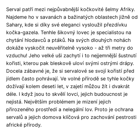
Serval patří mezi nejpůvabnější kočkovité šelmy Afriky.
Najdeme ho v savanách a bažinatých oblastech jižně od
Sahary, kde si díky své eleganci vysloužil přezdívku
kočka-gazela. Tenhle šikovný lovec je specialistou na
chytání hlodavců a ptáků. Na svých dlouhých nohách
dokáže vyskočit neuvěřitelně vysoko - až tři metry do
vzduchu! Jeho velké uši zachytí i to nejjemnější šustnutí
kořisti, kterou pak bleskově uloví svými ostrými drápy.
Docela zábavné je, že si servalové se svojí kořistí před
jídlem často pohrávají. Ve volné přírodě se tyhle kočky
dožívají kolem deseti let, v zajetí můžou žít i dvakrát
déle. I když jsou to skvělí lovci, jejich budoucnost je
nejistá. Největším problémem je mizení jejich
přirozeného prostředí a nelegální lov. Proto je ochrana
servalů a jejich domova klíčová pro zachování pestrosti
africké přírody.