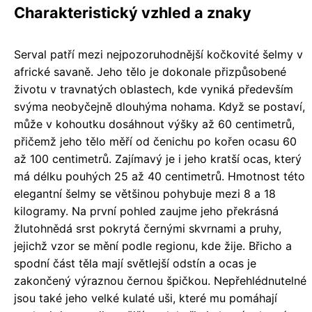
Charakteristický vzhled a znaky
Serval patří mezi nejpozoruhodnější kočkovité šelmy v
africké savaně. Jeho tělo je dokonale přizpůsobené
životu v travnatých oblastech, kde vyniká především
svýma neobyčejně dlouhýma nohama. Když se postaví,
může v kohoutku dosáhnout výšky až 60 centimetrů,
přičemž jeho tělo měří od čenichu po kořen ocasu 60
až 100 centimetrů. Zajímavý je i jeho kratší ocas, který
má délku pouhých 25 až 40 centimetrů. Hmotnost této
elegantní šelmy se většinou pohybuje mezi 8 a 18
kilogramy. Na první pohled zaujme jeho překrásná
žlutohnědá srst pokrytá černými skvrnami a pruhy,
jejichž vzor se mění podle regionu, kde žije. Břicho a
spodní část těla mají světlejší odstín a ocas je
zakončený výraznou černou špičkou. Nepřehlédnutelné
jsou také jeho velké kulaté uši, které mu pomáhají