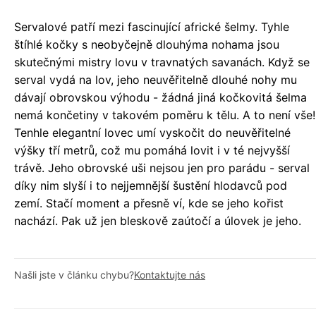
Servalové patří mezi fascinující africké šelmy. Tyhle
štíhlé kočky s neobyčejně dlouhýma nohama jsou
skutečnými mistry lovu v travnatých savanách. Když se
serval vydá na lov, jeho neuvěřitelně dlouhé nohy mu
dávají obrovskou výhodu - žádná jiná kočkovitá šelma
nemá končetiny v takovém poměru k tělu. A to není vše!
Tenhle elegantní lovec umí vyskočit do neuvěřitelné
výšky tří metrů, což mu pomáhá lovit i v té nejvyšší
trávě. Jeho obrovské uši nejsou jen pro parádu - serval
díky nim slyší i to nejjemnější šustění hlodavců pod
zemí. Stačí moment a přesně ví, kde se jeho kořist
nachází. Pak už jen bleskově zaútočí a úlovek je jeho.
Našli jste v článku chybu?
Kontaktujte nás