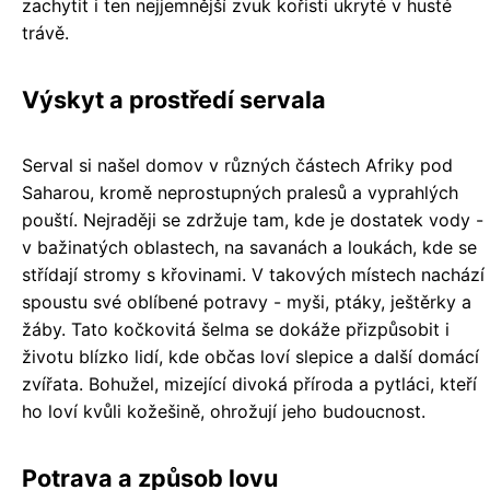
zachytit i ten nejjemnější zvuk kořisti ukryté v husté
trávě.
Výskyt a prostředí servala
Serval si našel domov v různých částech Afriky pod
Saharou, kromě neprostupných pralesů a vyprahlých
pouští. Nejraději se zdržuje tam, kde je dostatek vody -
v bažinatých oblastech, na savanách a loukách, kde se
střídají stromy s křovinami. V takových místech nachází
spoustu své oblíbené potravy - myši, ptáky, ještěrky a
žáby. Tato kočkovitá šelma se dokáže přizpůsobit i
životu blízko lidí, kde občas loví slepice a další domácí
zvířata. Bohužel, mizející divoká příroda a pytláci, kteří
ho loví kvůli kožešině, ohrožují jeho budoucnost.
Potrava a způsob lovu