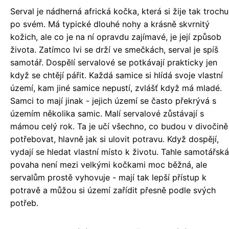
Serval je nádherná africká kočka, která si žije tak trochu
po svém. Má typické dlouhé nohy a krásně skvrnitý
kožich, ale co je na ní opravdu zajímavé, je její způsob
života. Zatímco lvi se drží ve smečkách, serval je spíš
samotář. Dospělí servalové se potkávají prakticky jen
když se chtějí pářit. Každá samice si hlídá svoje vlastní
území, kam jiné samice nepustí, zvlášť když má mladé.
Samci to mají jinak - jejich území se často překrývá s
územím několika samic. Malí servalové zůstávají s
mámou celý rok. Ta je učí všechno, co budou v divočině
potřebovat, hlavně jak si ulovit potravu. Když dospějí,
vydají se hledat vlastní místo k životu. Tahle samotářská
povaha není mezi velkými kočkami moc běžná, ale
servalům prostě vyhovuje - mají tak lepší přístup k
potravě a můžou si území zařídit přesně podle svých
potřeb.