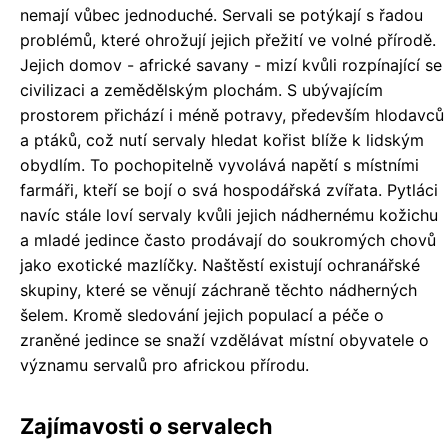
nemají vůbec jednoduché. Servali se potýkají s řadou
problémů, které ohrožují jejich přežití ve volné přírodě.
Jejich domov - africké savany - mizí kvůli rozpínající se
civilizaci a zemědělským plochám. S ubývajícím
prostorem přichází i méně potravy, především hlodavců
a ptáků, což nutí servaly hledat kořist blíže k lidským
obydlím. To pochopitelně vyvolává napětí s místními
farmáři, kteří se bojí o svá hospodářská zvířata. Pytláci
navíc stále loví servaly kvůli jejich nádhernému kožichu
a mladé jedince často prodávají do soukromých chovů
jako exotické mazlíčky. Naštěstí existují ochranářské
skupiny, které se věnují záchraně těchto nádherných
šelem. Kromě sledování jejich populací a péče o
zraněné jedince se snaží vzdělávat místní obyvatele o
významu servalů pro africkou přírodu.
Zajímavosti o servalech