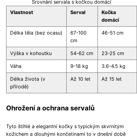
Srovnání servala s kočkou domácí
Vlastnost
Serval
Kočka
domácí
Délka těla (bez ocasu)
67-100
46-51 cm
cm
Výška v kohoutku
54-62 cm
23-25 cm
Váha
9-18 kg
3.6-4.5 kg
Délka života (v
Až 10 let
Až 15 let
přírodě)
Ohrožení a ochrana servalů
Tyto štíhlé a elegantní kočky s typickým skvrnitým
kožichem a dlouhými končetinami to v dnešní době