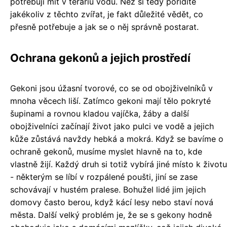
potřebují mít v teráriu vodu. Než si tedy pořídíte
jakékoliv z těchto zvířat, je fakt důležité vědět, co
přesně potřebuje a jak se o něj správně postarat.
Ochrana gekonů a jejich prostředí
Gekoni jsou úžasní tvorové, co se od obojživelníků v
mnoha věcech liší. Zatímco gekoni mají tělo pokryté
šupinami a rovnou kladou vajíčka, žáby a další
obojživelníci začínají život jako pulci ve vodě a jejich
kůže zůstává navždy hebká a mokrá. Když se bavíme o
ochraně gekonů, musíme myslet hlavně na to, kde
vlastně žijí. Každý druh si totiž vybírá jiné místo k životu
- některým se líbí v rozpálené poušti, jiní se zase
schovávají v hustém pralese. Bohužel lidé jim jejich
domovy často berou, když kácí lesy nebo staví nová
města. Další velký problém je, že se s gekony hodně