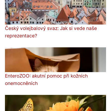
Český volejbalový svaz: Jak si vede naše
reprezentace?
EnteroZOO: akutní pomoc při kožních
onemocněních