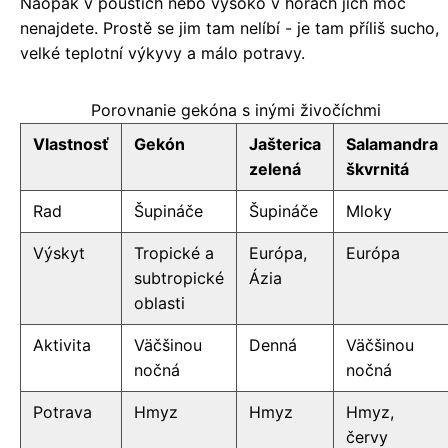
Naopak v pouštích nebo vysoko v horách jich moc
nenajdete. Prostě se jim tam nelíbí - je tam příliš sucho,
velké teplotní výkyvy a málo potravy.
Porovnanie gekóna s inými živočíchmi
Vlastnosť
Gekón
Jašterica
Salamandra
zelená
škvrnitá
Rad
Šupináče
Šupináče
Mloky
Výskyt
Tropické a
Európa,
Európa
subtropické
Ázia
oblasti
Aktivita
Väčšinou
Denná
Väčšinou
nočná
nočná
Potrava
Hmyz
Hmyz
Hmyz,
červy