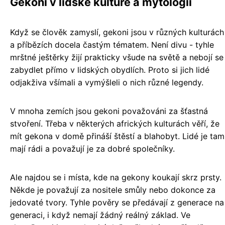
Gekoni v lidské kultuře a mytologii
Když se člověk zamyslí, gekoni jsou v různých kulturách
a příbězích docela častým tématem. Není divu - tyhle
mrštné ještěrky žijí prakticky všude na světě a nebojí se
zabydlet přímo v lidských obydlích. Proto si jich lidé
odjakživa všímali a vymýšleli o nich různé legendy.
V mnoha zemích jsou gekoni považováni za šťastná
stvoření. Třeba v některých afrických kulturách věří, že
mít gekona v domě přináší štěstí a blahobyt. Lidé je tam
mají rádi a považují je za dobré společníky.
Ale najdou se i místa, kde na gekony koukají skrz prsty.
Někde je považují za nositele smůly nebo dokonce za
jedovaté tvory. Tyhle pověry se předávají z generace na
generaci, i když nemají žádný reálný základ. Ve