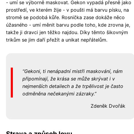
- umí se výborně maskovat. Gekon vypadá přesně jako
prostředí, ve kterém žije - v poušti má barvu písku, na
stromě se podobá kůře. Rosnička zase dokáže něco
úžasného - umí měnit barvu podle toho, kde zrovna je,
takže ji dravci jen těžko najdou. Díky těmto šikovným
trikům se jim daří přežít a unikat nepřátelům.
Gekoni, ti nenápadní mistři maskování, nám
připomínají, že krása se může skrývat i v
nejmenších detailech a že trpělivost je často
odměněna nečekanými zázraky.
Zdeněk Dvořák
Strava a způsob lovu