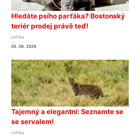
Hledáte psího parťáka? Bostonský
teriér prodej právě teď!
zvířata
05. 06. 2026
Tajemný a elegantní: Seznamte se
se servalem!
zvířata