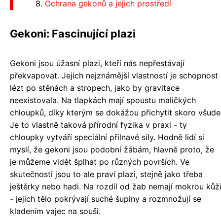
Ochrana gekonů a jejich prostředí
Gekoni: Fascinující plazi
Gekoni jsou úžasní plazi, kteří nás nepřestávají
překvapovat. Jejich nejznámější vlastností je schopnost
lézt po stěnách a stropech, jako by gravitace
neexistovala. Na tlapkách mají spoustu maličkých
chloupků, díky kterým se dokážou přichytit skoro všude
Je to vlastně taková přírodní fyzika v praxi - ty
chloupky vytváří speciální přilnavé síly. Hodně lidí si
myslí, že gekoni jsou podobní žábám, hlavně proto, že
je můžeme vidět šplhat po různých površích. Ve
skutečnosti jsou to ale praví plazi, stejně jako třeba
ještěrky nebo hadi. Na rozdíl od žab nemají mokrou kůž
- jejich tělo pokrývají suché šupiny a rozmnožují se
kladením vajec na souši.