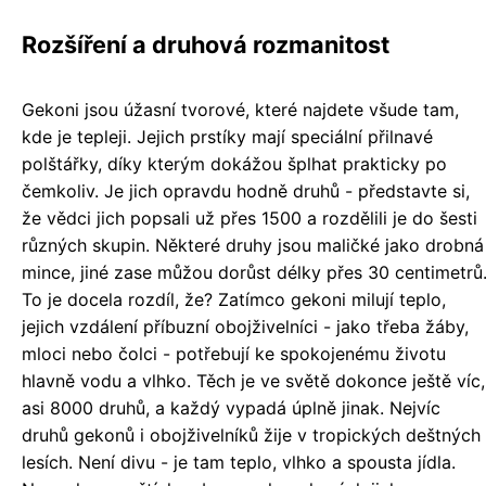
Rozšíření a druhová rozmanitost
Gekoni jsou úžasní tvorové, které najdete všude tam,
kde je tepleji. Jejich prstíky mají speciální přilnavé
polštářky, díky kterým dokážou šplhat prakticky po
čemkoliv. Je jich opravdu hodně druhů - představte si,
že vědci jich popsali už přes 1500 a rozdělili je do šesti
různých skupin. Některé druhy jsou maličké jako drobná
mince, jiné zase můžou dorůst délky přes 30 centimetrů
To je docela rozdíl, že? Zatímco gekoni milují teplo,
jejich vzdálení příbuzní obojživelníci - jako třeba žáby,
mloci nebo čolci - potřebují ke spokojenému životu
hlavně vodu a vlhko. Těch je ve světě dokonce ještě víc,
asi 8000 druhů, a každý vypadá úplně jinak. Nejvíc
druhů gekonů i obojživelníků žije v tropických deštných
lesích. Není divu - je tam teplo, vlhko a spousta jídla.