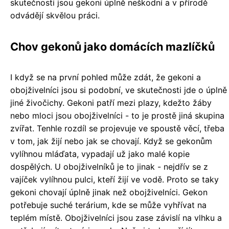
skutečnosti jsou gekoni úplně neškodní a v přírodě
odvádějí skvělou práci.
Chov gekonů jako domácích mazlíčků
I když se na první pohled může zdát, že gekoni a
obojživelníci jsou si podobní, ve skutečnosti jde o úplně
jiné živočichy. Gekoni patří mezi plazy, kdežto žáby
nebo mloci jsou obojživelníci - to je prostě jiná skupina
zvířat. Tenhle rozdíl se projevuje ve spoustě věcí, třeba
v tom, jak žijí nebo jak se chovají. Když se gekonům
vylíhnou mláďata, vypadají už jako malé kopie
dospělých. U obojživelníků je to jinak - nejdřív se z
vajíček vylíhnou pulci, kteří žijí ve vodě. Proto se taky
gekoni chovají úplně jinak než obojživelníci. Gekon
potřebuje suché terárium, kde se může vyhřívat na
teplém místě. Obojživelníci jsou zase závislí na vlhku a