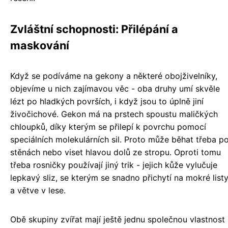
Zvláštní schopnosti: Přilépání a
maskování
Když se podíváme na gekony a některé obojživelníky,
objevíme u nich zajímavou věc - oba druhy umí skvěle
lézt po hladkých površích, i když jsou to úplně jiní
živočichové. Gekon má na prstech spoustu maličkých
chloupků, díky kterým se přilepí k povrchu pomocí
speciálních molekulárních sil. Proto může běhat třeba p
stěnách nebo viset hlavou dolů ze stropu. Oproti tomu
třeba rosničky používají jiný trik - jejich kůže vylučuje
lepkavý sliz, se kterým se snadno přichytí na mokré list
a větve v lese.
Obě skupiny zvířat mají ještě jednu společnou vlastnost