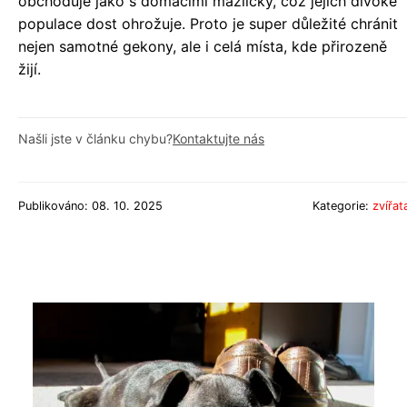
obchoduje jako s domácími mazlíčky, což jejich divoké
populace dost ohrožuje. Proto je super důležité chránit
nejen samotné gekony, ale i celá místa, kde přirozeně
žijí.
Našli jste v článku chybu?
Kontaktujte nás
Publikováno: 08. 10. 2025
Kategorie:
zvířat