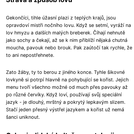
Gekončíci, tihle úžasní plazi z teplých krajů, jsou
opravdoví mistři nočního lovu. Když se setmí, vyráží na
lov hmyzu a dalších malých breberek. Číhají nehnutě
jako sochy a čekají, až se k nim přiblíží nějaká chutná
moucha, pavouk nebo brouk. Pak zaútočí tak rychle, že
to ani nepostřehnete.
Zato žáby, ty to berou z jiného konce. Tyhle šikovné
lovkyně si potrpí hlavně na pohybující se kořist. Jejich
menu tvoří všechno možné od much přes pavouky až
po různé červíky. Když loví, používají svůj speciální
jazyk - je dlouhý, mrštný a pokrytý lepkavým slizem.
Stačí jeden přesný výstřel jazykem a kořist už nemá
šanci uniknout.