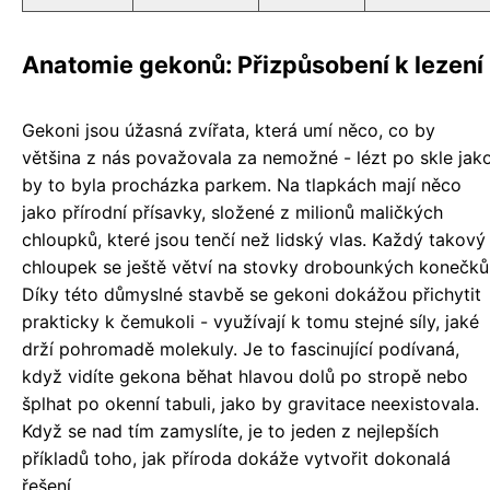
Anatomie gekonů: Přizpůsobení k lezení
Gekoni jsou úžasná zvířata, která umí něco, co by
většina z nás považovala za nemožné - lézt po skle jak
by to byla procházka parkem. Na tlapkách mají něco
jako přírodní přísavky, složené z milionů maličkých
chloupků, které jsou tenčí než lidský vlas. Každý takový
chloupek se ještě větví na stovky drobounkých konečků
Díky této důmyslné stavbě se gekoni dokážou přichytit
prakticky k čemukoli - využívají k tomu stejné síly, jaké
drží pohromadě molekuly. Je to fascinující podívaná,
když vidíte gekona běhat hlavou dolů po stropě nebo
šplhat po okenní tabuli, jako by gravitace neexistovala.
Když se nad tím zamyslíte, je to jeden z nejlepších
příkladů toho, jak příroda dokáže vytvořit dokonalá
řešení.