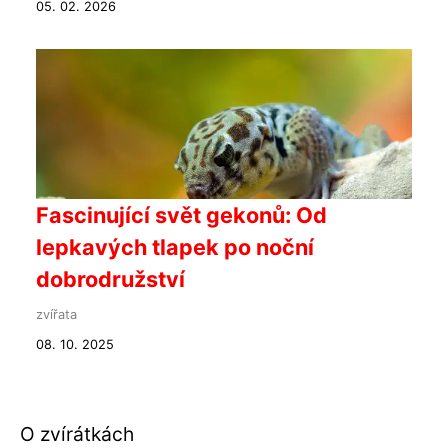
05. 02. 2026
Fascinující svět gekonů: Od
lepkavých tlapek po noční
dobrodružství
zvířata
08. 10. 2025
O zvírátkách