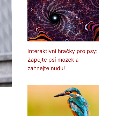
Interaktivní hračky pro psy:
Zapojte psí mozek a
zahnejte nudu!