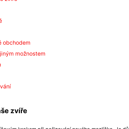
ě
né obchodem
 jiným možnostem
m
ování
še zvíře