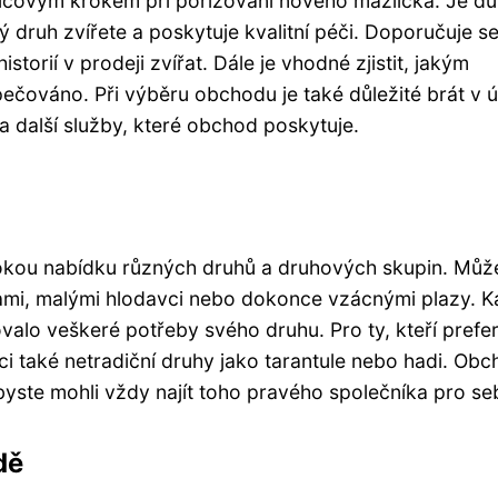
íčovým krokem při pořizování nového mazlíčka. Je důl
ý druh zvířete a poskytuje kvalitní péči. Doporučuje s
torií v prodeji zvířat. Dále je vhodné zjistit, jakým
pečováno. Při výběru obchodu je také důležité brát v 
a další služby, které obchod poskytuje.
rokou nabídku různých druhů a druhových skupin. Může
ami, malými hlodavci nebo dokonce vzácnými plazy. 
valo veškeré potřeby svého druhu. Pro ty, kteří prefer
ci také netradiční druhy jako tarantule nebo hadi. Ob
abyste mohli vždy najít toho pravého společníka pro se
dě