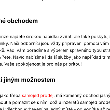
ané obchodem
nže najdete širokou nabídku zvířat, ale také poskytu
íky. Naši odborníci jsou vždy připraveni pomoci vám
čků. Rádi vám poradíme s výběrem správného typu str
ete. Navíc nabízíme i další služby jako například tri
ce. Vaše spokojenost je pro nás prioritou!
ti jiným možnostem
 jako třeba
samojed prodej
, má kamenný obchod jasn
out a pomazlit se s ním, což u inzerátů samojed prode
e i všechno vybavení na jedný místě - od vodítka až p