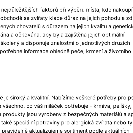
 nejdůležitějších faktorů při výběru místa, kde nakoupí
bchodě se zvířaty klade důraz na jejich pohodu a zdr
ených chovatelů s důrazem na jejich kvalitu a genetic
ána a očkována, aby byla zajištěna jejich optimální
školený a disponuje znalostmi o jednotlivých druzích
potřebné informace ohledně péče, krmení a životního
je široký a kvalitní. Nabízíme veškeré potřeby pro p
 všechno, co váš miláček potřebuje - krmiva, pelíšky,
še produkty jsou vyrobeny z bezpečných materiálů a sp
také speciální potraviny pro alergická zvířata nebo ty
e pravidelně aktualizujeme sortiment podle aktuálních