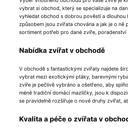
Výběr vhodného obchodu pro vaše zvíře je kl
vybrat si obchod, který se specializuje na dan
vyhledat obchod s dobrou pověstí a dlouhou his
způsobem jsou zvířata chována a jak je o ně 
sortiment potřeb pro dané zvíře, poradenství 
Nabídka zvířat v obchodě
V obchodě s fantastickými zvířaty najdete ši
vybrat mezi exotickými ptáky, barevnými ryb
zvíře je pečlivě vybráno a ošetřeno, aby splňo
méně tradiční domácí mazlíčky, jsou k dispozi
se pravidelně rozšiřuje o nové druhy zvířat, 
Kvalita a péče o zvířata v obcho