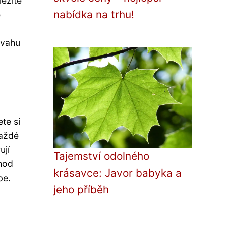
ežité
nabídka na trhu!
e
úvahu
te si
Každé
ují
Tajemství odolného
chod
krásavce: Javor babyka a
be.
jeho příběh