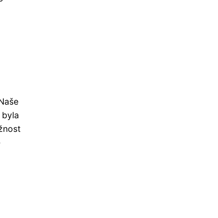
 Naše
 byla
ožnost
é