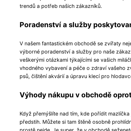
trendů a potřeb našich zákazníků.
Poradenství a služby poskytov
V našem fantastickém obchodě se zvířaty neje
výborné poradenství a služby pro naše zákazn
veškerými otázkami týkajícími se vašich milá
vhodného vybavení a péče o zdraví vašeho zvíř
psů, čištění akvárií a úpravu klecí pro hlodav
Výhody nákupu v obchodě opro
Když přemýšlíte nad tím, kde pořídit mazlíčka
předstih. Můžete si tam štěně osobně prohlídn
prostě nejde. Je super, že v obchodě seženet