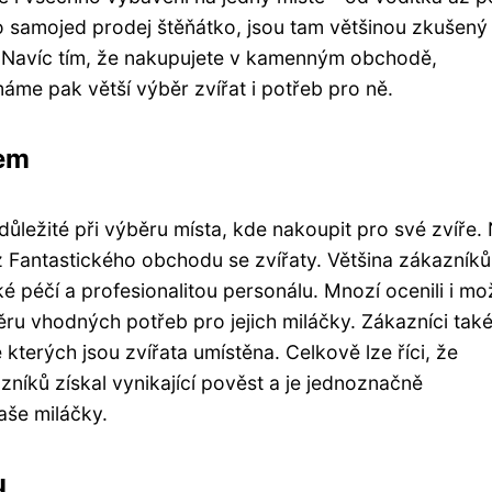
ro samojed prodej štěňátko, jsou tam většinou zkušený
. Navíc tím, že nakupujete v kamenným obchodě,
áme pak větší výběr zvířat i potřeb pro ně.
dem
ůležité při výběru místa, kde nakoupit pro své zvíře.
 z Fantastického obchodu se zvířaty. Většina zákazníků
ké péčí a profesionalitou personálu. Mnozí ocenili i m
ěru vhodných potřeb pro jejich miláčky. Zákazníci tak
e kterých jsou zvířata umístěna. Celkově lze říci, že
zníků získal vynikající pověst a je jednoznačně
aše miláčky.
u