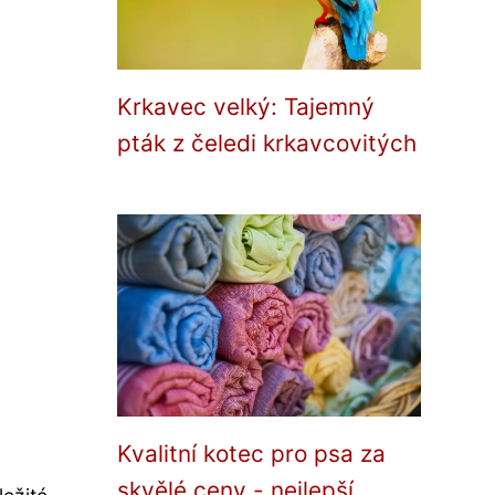
Krkavec velký: Tajemný
pták z čeledi krkavcovitých
Kvalitní kotec pro psa za
skvělé ceny - nejlepší