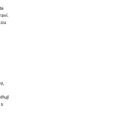
te
aví.
kou
sy,
lňují
 s