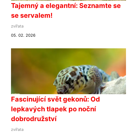
Tajemný a elegantní: Seznamte se
se servalem!
zvířata
05. 02. 2026
Fascinující svět gekonů: Od
lepkavých tlapek po noční
dobrodružství
zvířata