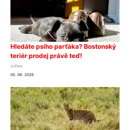
Hledáte psího parťáka? Bostonský
teriér prodej právě teď!
zvířata
05. 06. 2026