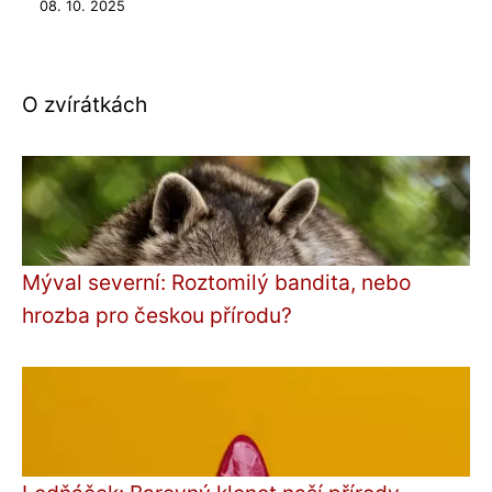
08. 10. 2025
O zvírátkách
Mýval severní: Roztomilý bandita, nebo
hrozba pro českou přírodu?