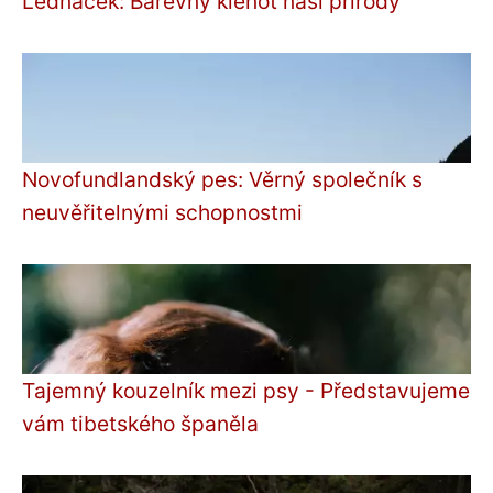
Ledňáček: Barevný klenot naší přírody
Novofundlandský pes: Věrný společník s
neuvěřitelnými schopnostmi
Tajemný kouzelník mezi psy - Představujeme
vám tibetského španěla