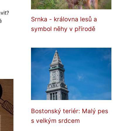
vit?
Srnka - královna lesů a
é
symbol něhy v přírodě
Bostonský teriér: Malý pes
s velkým srdcem