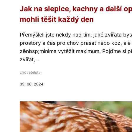
Jak na slepice, kachny a další o
mohli těšit každý den
Přemýšleli jste někdy nad tím, jaké zvířata 
prostory a čas pro chov prasat nebo koz, ale 
z&nbsp;minima vytěžit maximum. Pojďme si př
zvířat,...
chovatelství
05. 08. 2024