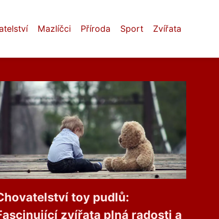
telství
Mazlíčci
Příroda
Sport
Zvířata
Chovatelství toy pudlů:
Fascinující zvířata plná radosti a