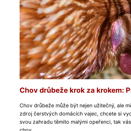
Chov drůbeže krok za krokem: P
Chov drůbeže může být nejen užitečný, ale mů
zdroj čerstvých domácích vajec, chcete si vyc
svou zahradu těmito malými opeřenci, tak vá
chov...