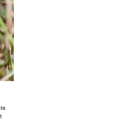
áte
t