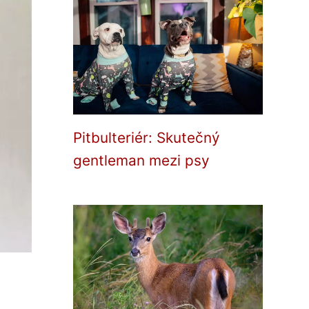
Pitbulteriér: Skutečný
gentleman mezi psy