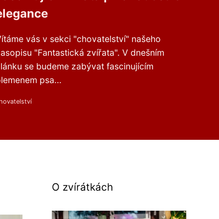
elegance
ítáme vás v sekci "chovatelství" našeho
asopisu "Fantastická zvířata". V dnešním
lánku se budeme zabývat fascinujícím
lemenem psa...
hovatelství
O zvírátkách