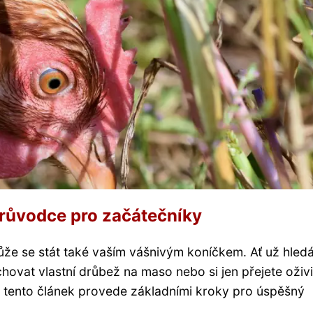
růvodce pro začátečníky
že se stát také vaším vášnivým koníčkem. Ať už hled
hovat vlastní drůbež na maso nebo si jen přejete oživi
s tento článek provede základními kroky pro úspěšný