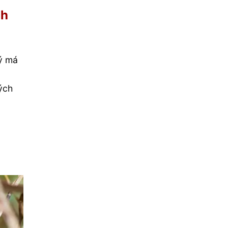
ch
dý má
ých