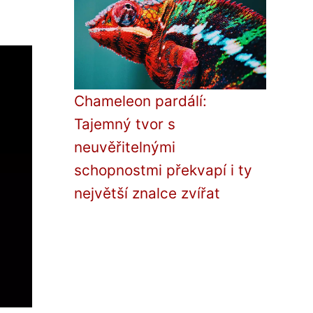
Chameleon pardálí:
Tajemný tvor s
neuvěřitelnými
schopnostmi překvapí i ty
největší znalce zvířat