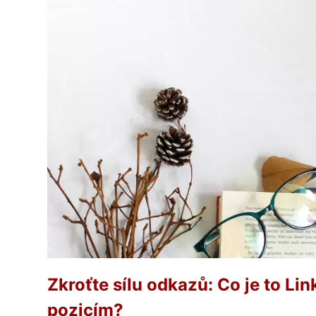
Zkroťte sílu odkazů: Co je to Li
pozicím?