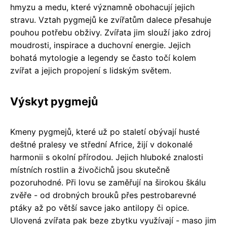
hmyzu a medu, které významně obohacují jejich
stravu. Vztah pygmejů ke zvířatům dalece přesahuje
pouhou potřebu obživy. Zvířata jim slouží jako zdroj
moudrosti, inspirace a duchovní energie. Jejich
bohatá mytologie a legendy se často točí kolem
zvířat a jejich propojení s lidským světem.
Výskyt pygmejů
Kmeny pygmejů, které už po staletí obývají husté
deštné pralesy ve střední Africe, žijí v dokonalé
harmonii s okolní přírodou. Jejich hluboké znalosti
místních rostlin a živočichů jsou skutečně
pozoruhodné. Při lovu se zaměřují na širokou škálu
zvěře - od drobných brouků přes pestrobarevné
ptáky až po větší savce jako antilopy či opice.
Ulovená zvířata pak beze zbytku využívají - maso jim