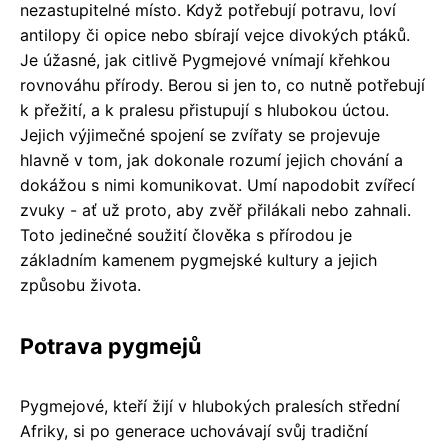
nezastupitelné místo. Když potřebují potravu, loví
antilopy či opice nebo sbírají vejce divokých ptáků.
Je úžasné, jak citlivě Pygmejové vnímají křehkou
rovnováhu přírody. Berou si jen to, co nutně potřebují
k přežití, a k pralesu přistupují s hlubokou úctou.
Jejich výjimečné spojení se zvířaty se projevuje
hlavně v tom, jak dokonale rozumí jejich chování a
dokážou s nimi komunikovat. Umí napodobit zvířecí
zvuky - ať už proto, aby zvěř přilákali nebo zahnali.
Toto jedinečné soužití člověka s přírodou je
základním kamenem pygmejské kultury a jejich
způsobu života.
Potrava pygmejů
Pygmejové, kteří žijí v hlubokých pralesích střední
Afriky, si po generace uchovávají svůj tradiční