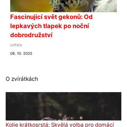
Fascinující svět gekonů: Od
lepkavých tlapek po noční
dobrodružství
zvířata
08. 10. 2025
O zvírátkách
Kolie krátkosrstá: Skvělá volba pro domácí