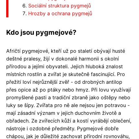
Sociální struktura pygmejů
Hrozby a ochrana pygmejů
Kdo jsou pygmejové?
Afričtí pygmejové, kteří už po staletí obývají husté
deštné pralesy, žijí v dokonalé harmonii s okolní
přírodou a jejími obyvateli. Jejich hluboká znalost
místních rostlin a zvířat je skutečně fascinující. Pro
přežití loví nejrůznější zvěř - od drobných antilop
přes opice až po ptáky nebo hmyz. Při lovu využívají
promyšlené pasti a tradiční zbraně jako oštěpy nebo
luky se šípy. Zvířata pro ně ale nejsou jen potravou -
mají zásadní význam v jejich duchovním životě a
obřadech. Ze zvířecích kůží a kostí vyrábějí oblečení,
nástroje i ozdobné předměty. Pygmejové dobře
chápou, jak je důležité zachovat přírodní rovnováhu,