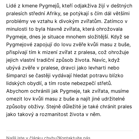
Lidé z kmene Pygmejů, kteří odjakživa žijí v deštných
pralesích střední Afriky, se potýkají s čím dál většími
problémy ve vztahu k divokým zvířatům. Zatímco v
minulosti to byla hlavně zvířata, která ohrožovala
Pygmeje, dnes je situace mnohem složitější. Když se
Pygmejové zapojují do lovu zvěře kvůli masu z buše,
přispívají tím k mizení zvířat z pralesa, což ohrožuje
jejich vlastní tradiční způsob života. Navíc, když
ubývá zvěře v pralese, dravci jako levharti nebo
šimpanzi se častěji vydávají hledat potravu blízko
lidských obydlí, a tím roste nebezpečí střetů.
Abychom ochránili jak Pygmeje, tak zvířata, musíme
omezit lov kvůli masu z buše a najít jiné udržitelné
způsoby obživy. Stejně důležité je také chránit prales
jako takový a rozmanitost života v něm.
Našli jste v článku chybu?
Kontaktujte nás