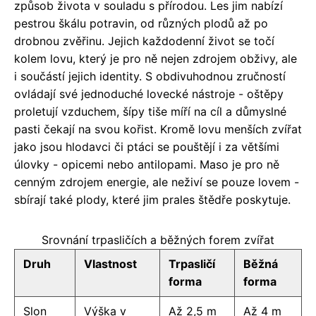
způsob života v souladu s přírodou. Les jim nabízí
pestrou škálu potravin, od různých plodů až po
drobnou zvěřinu. Jejich každodenní život se točí
kolem lovu, který je pro ně nejen zdrojem obživy, ale
i součástí jejich identity. S obdivuhodnou zručností
ovládají své jednoduché lovecké nástroje - oštěpy
proletují vzduchem, šípy tiše míří na cíl a důmyslné
pasti čekají na svou kořist. Kromě lovu menších zvířat
jako jsou hlodavci či ptáci se pouštějí i za většími
úlovky - opicemi nebo antilopami. Maso je pro ně
cenným zdrojem energie, ale neživí se pouze lovem -
sbírají také plody, které jim prales štědře poskytuje.
Srovnání trpasličích a běžných forem zvířat
Druh
Vlastnost
Trpasličí
Běžná
forma
forma
Slon
Výška v
Až 2,5 m
Až 4 m