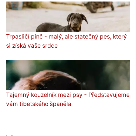
Trpasličí pinč - malý, ale statečný pes, který
si získá vaše srdce
Tajemný kouzelník mezi psy - Představujeme
vám tibetského španěla