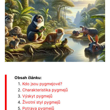
Obsah článku:
Kdo jsou pygmejové?
Charakteristika pygmejů
Výskyt pygmejů
Životní styl pygmejů
Potrava pygmejů