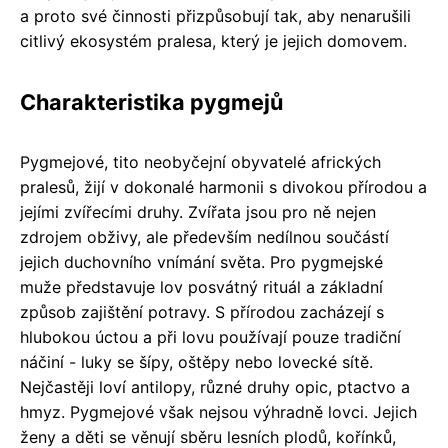
a proto své činnosti přizpůsobují tak, aby nenarušili
citlivý ekosystém pralesa, který je jejich domovem.
Charakteristika pygmejů
Pygmejové, tito neobyčejní obyvatelé afrických
pralesů, žijí v dokonalé harmonii s divokou přírodou a
jejími zvířecími druhy. Zvířata jsou pro ně nejen
zdrojem obživy, ale především nedílnou součástí
jejich duchovního vnímání světa. Pro pygmejské
muže představuje lov posvátný rituál a základní
způsob zajištění potravy. S přírodou zacházejí s
hlubokou úctou a při lovu používají pouze tradiční
náčiní - luky se šípy, oštěpy nebo lovecké sítě.
Nejčastěji loví antilopy, různé druhy opic, ptactvo a
hmyz. Pygmejové však nejsou výhradně lovci. Jejich
ženy a děti se věnují sběru lesních plodů, kořínků,