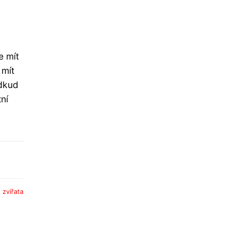
e mít
 mít
odkud
ní
:
zvířata