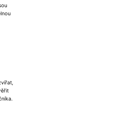
jsou
elnou
vířat,
ěřit
čníka.