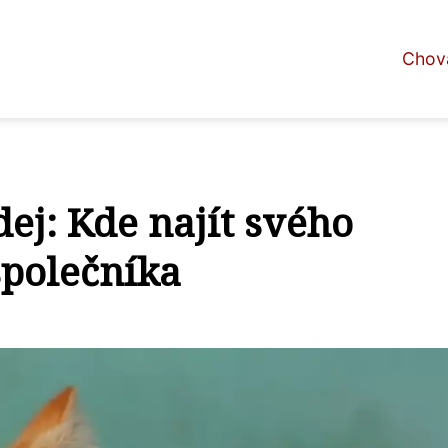
Chova
ej: Kde najít svého
společníka