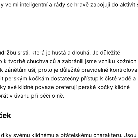
elmi inteligentní a rády se hravě zapojují do aktivit 
žbu srsti, která je hustá a dlouhá. Je důležité
 k tvorbě chuchvalců a zabránili jsme vzniku kožních
 zánětům uší, proto je důležité pravidelně kontrolova
istit perským kočkám dostatečný přístup k čisté vodě a
Díky své klidné povaze preferují perské kočky klidné
brát v úvahu při péči o ně.
ček
díky svému klidnému a přátelskému charakteru. Jsou 