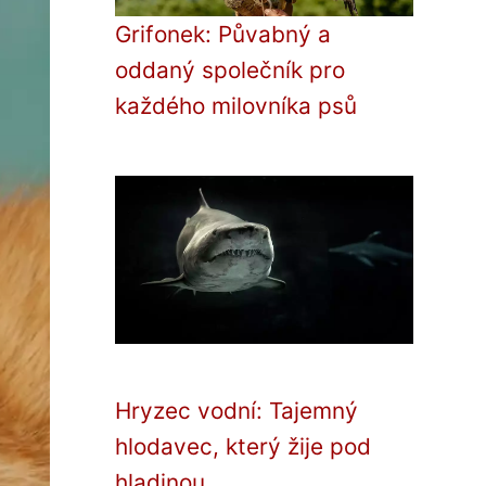
Grifonek: Půvabný a
oddaný společník pro
každého milovníka psů
Hryzec vodní: Tajemný
hlodavec, který žije pod
hladinou