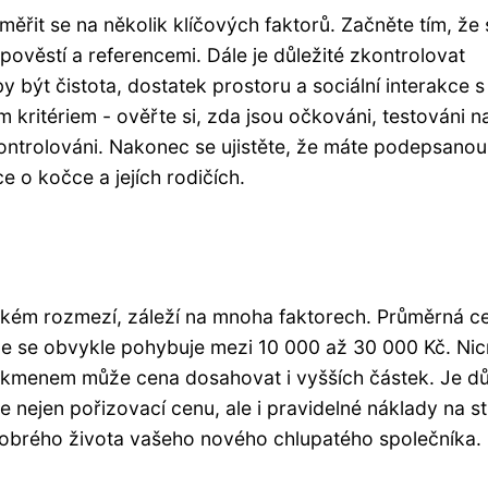
měřit se na několik klíčových faktorů. Začněte tím, že 
věstí a referencemi. Dále je důležité zkontrolovat
 být čistota, dostatek prostoru a sociální interakce s 
m kritériem - ověřte si, zda jsou očkováni, testováni n
ontrolováni. Nakonec se ujistěte, že máte podepsanou
e o kočce a jejích rodičích.
kém rozmezí, záleží na mnoha faktorech. Průměrná c
e se obvykle pohybuje mezi 10 000 až 30 000 Kč. Ni
kmenem může cena dosahovat i vyšších částek. Je dů
e nejen pořizovací cenu, ale i pravidelné náklady na st
í dobrého života vašeho nového chlupatého společníka.