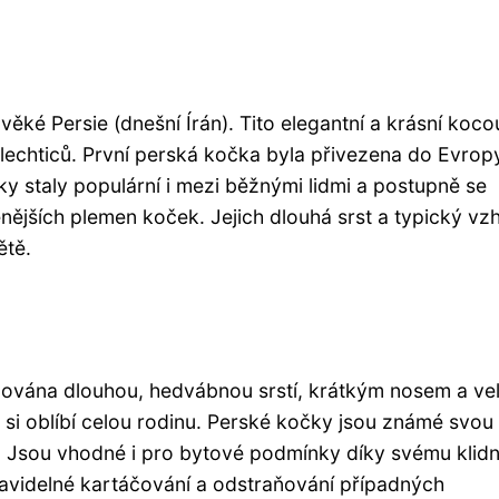
ěké Persie (dnešní Írán). Tito elegantní a krásní koco
 šlechticů. První perská kočka byla přivezena do Evropy
ky staly populární i mezi běžnými lidmi a postupně se
enějších plemen koček. Jejich dlouhá srst a typický vz
ětě.
izována dlouhou, hedvábnou srstí, krátkým nosem a v
é si oblíbí celou rodinu. Perské kočky jsou známé svou
 Jsou vhodné i pro bytové podmínky díky svému klid
ravidelné kartáčování a odstraňování případných