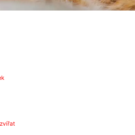
ek
zvířat