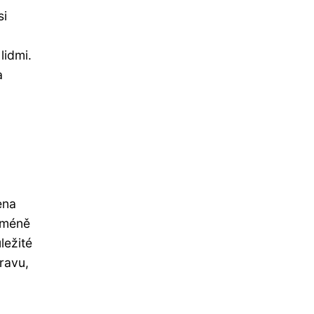
si
lidmi.
a
ena
cméně
ležité
ravu,