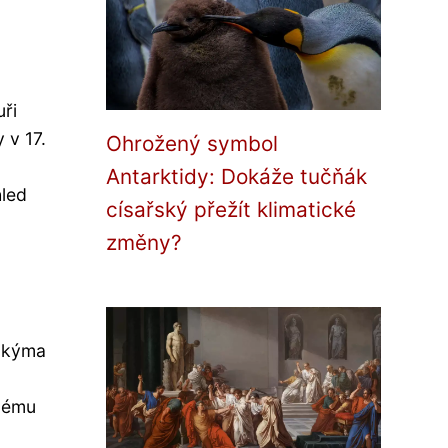
uři
 v 17.
Ohrožený symbol
Antarktidy: Dokáže tučňák
hled
císařský přežít klimatické
změny?
elkýma
nému