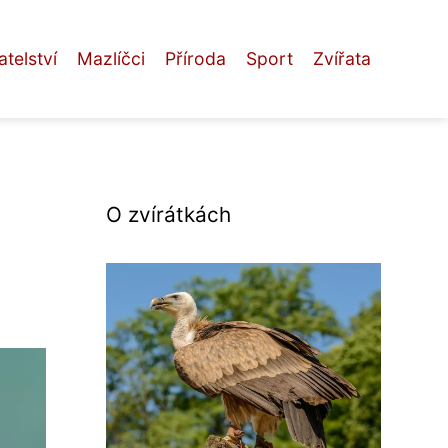
telství
Mazlíčci
Příroda
Sport
Zvířata
O zvírátkách