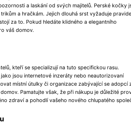
í pozornosti a laskání od svých majitelů. Perské kočky 
m trikům a hračkám. Jejich dlouhá srst vyžaduje pravid
stojí za to. Pokud hledáte klidného a elegantního
pro váš domov.
ů, kteří se specializují na tuto specifickou rasu.
jako jsou internetové inzeráty nebo neautorizovaní
tovat místní útulky či organizace zabývající se adopcí z
domov. Pamatujte však, že při nákupu je důležité prov
ěno zdraví a pohodlí vašeho nového chlupatého spole
ku