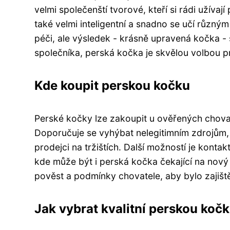
velmi společenští tvorové, kteří si rádi užívaj
také velmi inteligentní a snadno se učí různý
péči, ale výsledek - krásně upravená kočka - 
společníka, perská kočka je skvělou volbou 
Kde koupit perskou kočku
Perské kočky lze zakoupit u ověřených chovatel
Doporučuje se vyhýbat nelegitimním zdrojům, 
prodejci na tržištích. Další možností je kontak
kde může být i perská kočka čekající na nový 
pověst a podmínky chovatele, aby bylo zajišt
Jak vybrat kvalitní perskou koč