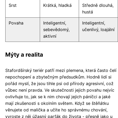
Srst
Krátká, hladká
Středně dlouhá,
hustá
Povaha
Inteligentní,
Inteligentní,
sebevědomý,
učenlivý, loajální
aktivní
Mýty a realita
Stafordšírský teriér patří mezi plemena, která často čelí
nepochopení a zbytečným předsudkům. Hodně lidí si
pořád myslí, že jsou tihle psi od přírody agresivní, což
vůbec není pravda. Ve skutečnosti jejich povahu nejvíc
ovlivňuje to, jak se k nim chovají jejich páníčci a jaké
mají zkušenosti s okolním světem. Když se štěňátku
věnujete od malička a učíte ho správnému chování,
vyroste z něj úžasný parťák do života - přesně jako u