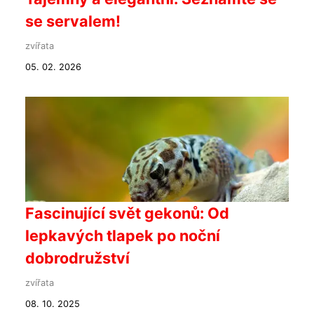
se servalem!
zvířata
05. 02. 2026
Fascinující svět gekonů: Od
lepkavých tlapek po noční
dobrodružství
zvířata
08. 10. 2025