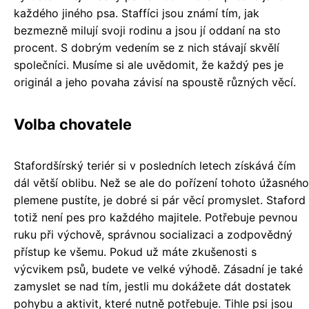
každého jiného psa. Staffíci jsou známí tím, jak
bezmezně milují svoji rodinu a jsou jí oddaní na sto
procent. S dobrým vedením se z nich stávají skvělí
společníci. Musíme si ale uvědomit, že každý pes je
originál a jeho povaha závisí na spoustě různých věcí.
Volba chovatele
Stafordšírský teriér si v posledních letech získává čím
dál větší oblibu. Než se ale do pořízení tohoto úžasného
plemene pustíte, je dobré si pár věcí promyslet. Staford
totiž není pes pro každého majitele. Potřebuje pevnou
ruku při výchově, správnou socializaci a zodpovědný
přístup ke všemu. Pokud už máte zkušenosti s
výcvikem psů, budete ve velké výhodě. Zásadní je také
zamyslet se nad tím, jestli mu dokážete dát dostatek
pohybu a aktivit, které nutně potřebuje. Tihle psi jsou