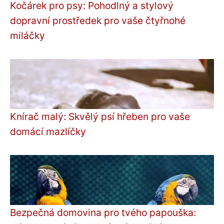
Kočárek pro psy: Pohodlný a stylový
dopravní prostředek pro vaše čtyřnohé
miláčky
Knírač malý: Skvělý psí hřeben pro vaše
domácí mazlíčky
Bezpečná domovina pro tvého papouška: