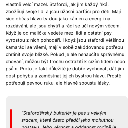
vlastně velcí mazel. Stafordi, jak jim každý říká,
zbožňují svoje lidi a jsou úžasní parťáci pro děti. Mají
sice občas hlavu tvrdou jako kámen a energii na
rozdávání, ale jsou chytří a rádi se učí novým věcem.
Když je od malička vedete mezi lidi a ostatní psy,
vyrostou z nich pohodáři. I když jsou stafordi většinou
kamarádi se všemi, mají v sobě zakódovanou potřebu
chránit svoje blízké. Pokud je ale nenaučíte správnému
chování, můžou být trochu ostražití k cizím lidem nebo
psům. Proto je fakt důležité je dobře vychovat, dát jim
dost pohybu a zaměstnat jejich bystrou hlavu. Prostě
potřebují pevnou ruku, ale hlavně spoustu lásky.
Stafordšírský bulteriér je pes s velkým
srdcem, které často předčí jeho mohutnou
postavu. Jeho věrnost a oddanost rodině je