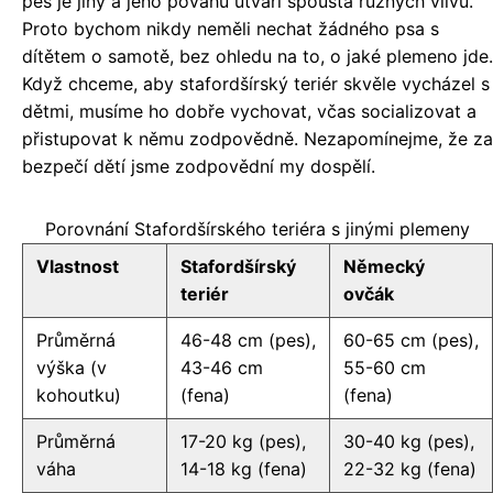
pes je jiný a jeho povahu utváří spousta různých vlivů.
Proto bychom nikdy neměli nechat žádného psa s
dítětem o samotě, bez ohledu na to, o jaké plemeno jde.
Když chceme, aby stafordšírský teriér skvěle vycházel s
dětmi, musíme ho dobře vychovat, včas socializovat a
přistupovat k němu zodpovědně. Nezapomínejme, že za
bezpečí dětí jsme zodpovědní my dospělí.
Porovnání Stafordšírského teriéra s jinými plemeny
Vlastnost
Stafordšírský
Německý
teriér
ovčák
Průměrná
46-48 cm (pes),
60-65 cm (pes),
výška (v
43-46 cm
55-60 cm
kohoutku)
(fena)
(fena)
Průměrná
17-20 kg (pes),
30-40 kg (pes),
váha
14-18 kg (fena)
22-32 kg (fena)