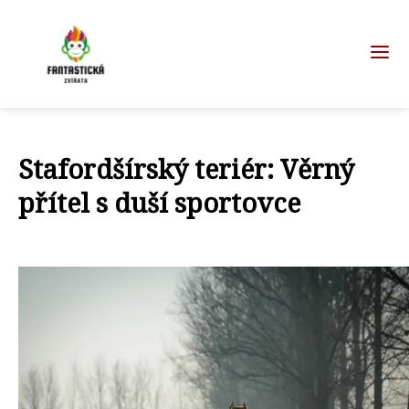
Stafordšírský teriér: Věrný
přítel s duší sportovce