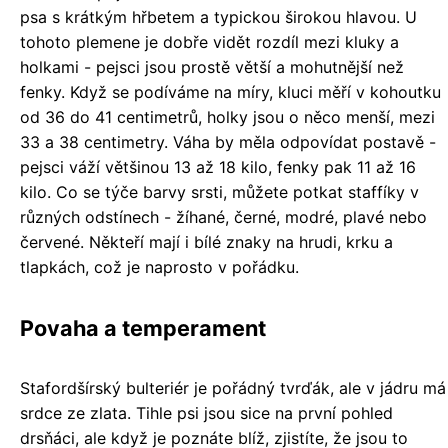
psa s krátkým hřbetem a typickou širokou hlavou. U
tohoto plemene je dobře vidět rozdíl mezi kluky a
holkami - pejsci jsou prostě větší a mohutnější než
fenky. Když se podíváme na míry, kluci měří v kohoutku
od 36 do 41 centimetrů, holky jsou o něco menší, mezi
33 a 38 centimetry. Váha by měla odpovídat postavě -
pejsci váží většinou 13 až 18 kilo, fenky pak 11 až 16
kilo. Co se týče barvy srsti, můžete potkat staffíky v
různých odstínech - žíhané, černé, modré, plavé nebo
červené. Někteří mají i bílé znaky na hrudi, krku a
tlapkách, což je naprosto v pořádku.
Povaha a temperament
Stafordšírský bulteriér je pořádný tvrďák, ale v jádru má
srdce ze zlata. Tihle psi jsou sice na první pohled
drsňáci, ale když je poznáte blíž, zjistíte, že jsou to