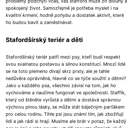
problémy podchytí včas, váš stafford může žít dlouhý a
spokojený život. Samozřejmě je potřeba myslet i na
kvalitní krmení
,
hodně pohybu
a dostatek aktivit, které
ho budou bavit a zaměstnávat.
Stafordšírský teriér a děti
Stafordšírský teriér patří mezi psy, kteří budí respekt
svou svalnatou postavou a silnou konstitucí. Mnozí lidé
se na toto plemeno dívají skrz prsty, ale je tahle
nedůvěra oprávněná, hlavně co se týče soužití s dětmi?
Jako u každého psa, všechno závisí na tom, jak ho
vychováme a naučíme fungovat ve společnosti. Staffík,
který od štěněte vyrůstá s dětmi a dostává správnou
výchovu plnou lásky, se může stát báječným parťákem
pro celou rodinu. Tihle psi jsou známí tím, jak zbožňují
lidi a jak rádi si hrají. Musíme ale brát v potaz, že každý