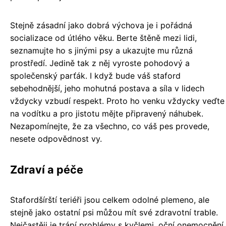
Stejně zásadní jako dobrá výchova je i pořádná
socializace od útlého věku. Berte štěně mezi lidi,
seznamujte ho s jinými psy a ukazujte mu různá
prostředí. Jedině tak z něj vyroste pohodový a
společenský parťák. I když bude váš staford
sebehodnější, jeho mohutná postava a síla v lidech
vždycky vzbudí respekt. Proto ho venku vždycky veďte
na vodítku a pro jistotu mějte připravený náhubek.
Nezapomínejte, že za všechno, co váš pes provede,
nesete odpovědnost vy.
Zdraví a péče
Stafordšírští teriéři jsou celkem odolné plemeno, ale
stejně jako ostatní psi můžou mít své zdravotní trable.
Nejčastěji je trápí problémy s kyčlemi, oční onemocnění