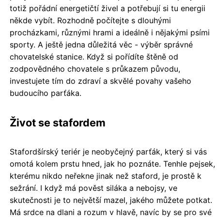
totiž pořádní energetičtí živel a potřebují si tu energii
někde vybít. Rozhodně počítejte s dlouhými
procházkami, různými hrami a ideálně i nějakými psími
sporty. A ještě jedna důležitá věc - výběr správné
chovatelské stanice. Když si pořídíte štěně od
zodpovědného chovatele s průkazem původu,
investujete tím do zdraví a skvělé povahy vašeho
budoucího parťáka.
Život se stafordem
Stafordšírský teriér je neobyčejný parťák, který si vás
omotá kolem prstu hned, jak ho poznáte. Tenhle pejsek,
kterému nikdo neřekne jinak než staford, je prostě k
sežrání. I když má pověst siláka a nebojsy, ve
skutečnosti je to největší mazel, jakého můžete potkat.
Má srdce na dlani a rozum v hlavě, navíc by se pro své