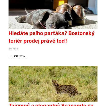
Hledáte psího parťáka? Bostonský
teriér prodej právě teď!
zvířata
05. 06. 2026
Tajemný a elegantní: Seznamte se