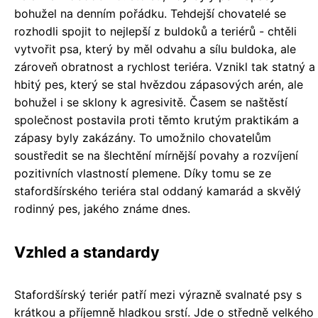
bohužel na denním pořádku. Tehdejší chovatelé se
rozhodli spojit to nejlepší z buldoků a teriérů - chtěli
vytvořit psa, který by měl odvahu a sílu buldoka, ale
zároveň obratnost a rychlost teriéra. Vznikl tak statný a
hbitý pes, který se stal hvězdou zápasových arén, ale
bohužel i se sklony k agresivitě. Časem se naštěstí
společnost postavila proti těmto krutým praktikám a
zápasy byly zakázány. To umožnilo chovatelům
soustředit se na šlechtění mírnější povahy a rozvíjení
pozitivních vlastností plemene. Díky tomu se ze
stafordšírského teriéra stal oddaný kamarád a skvělý
rodinný pes, jakého známe dnes.
Vzhled a standardy
Stafordšírský teriér patří mezi výrazně svalnaté psy s
krátkou a příjemně hladkou srstí. Jde o středně velkého