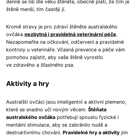
denně se liší dle věku štěněte, obecně platí, že čím je
štěně menší, tím častěji jí.
Kromě stravy je pro zdraví štěněte australského
ovčáka
nezbytná i pravidelná veterinární péče
.
Nezapomeňte na očkování, odčervení a pravidelné
kontroly u veterináře. Včasná prevence a péče vám
pomohou zajistit, aby vaše štěně vyrostlo
ve zdravého a šťastného psa.
Aktivity a hry
Australští ovčáci jsou inteligentní a aktivní plemeno,
které se snadno učí novým věcem.
Štěňata
australského ovčáka
potřebují spoustu fyzické i
mentální stimulace, aby se zabránilo nudě a
destruktivnímu chování.
Pravidelné hry a aktivity
jim