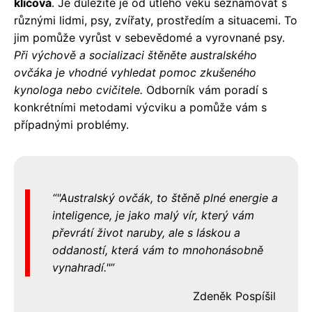
klíčová
. Je důležité je od útlého věku seznamovat s
různými lidmi, psy, zvířaty, prostředím a situacemi. To
jim pomůže vyrůst v sebevědomé a vyrovnané psy.
Při výchově a socializaci štěněte australského
ovčáka je vhodné vyhledat pomoc zkušeného
kynologa nebo cvičitele.
Odborník vám poradí s
konkrétními metodami výcviku a pomůže vám s
případnými problémy.
"Australský ovčák, to štěně plné energie a
inteligence, je jako malý vír, který vám
převrátí život naruby, ale s láskou a
oddaností, která vám to mnohonásobně
vynahradí."
Zdeněk Pospíšil