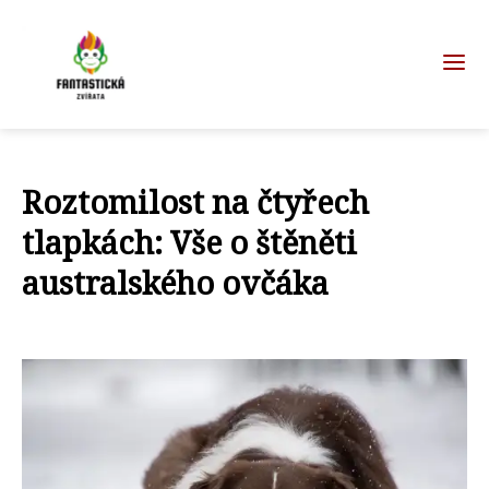
Roztomilost na čtyřech
tlapkách: Vše o štěněti
australského ovčáka