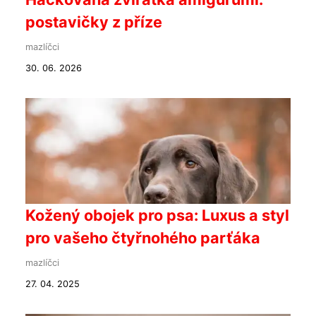
postavičky z příze
mazlíčci
30. 06. 2026
Kožený obojek pro psa: Luxus a styl
pro vašeho čtyřnohého parťáka
mazlíčci
27. 04. 2025