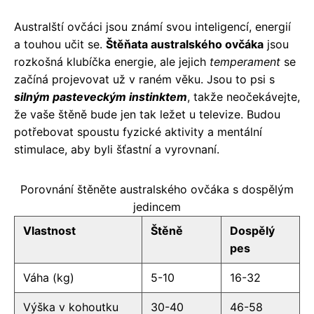
Australští ovčáci jsou známí svou inteligencí, energií
a touhou učit se.
Štěňata australského ovčáka
jsou
rozkošná klubíčka energie, ale jejich
temperament
se
začíná projevovat už v raném věku. Jsou to psi s
silným pasteveckým instinktem
, takže neočekávejte,
že vaše štěně bude jen tak ležet u televize. Budou
potřebovat spoustu fyzické aktivity a mentální
stimulace, aby byli šťastní a vyrovnaní.
Porovnání štěněte australského ovčáka s dospělým
jedincem
Vlastnost
Štěně
Dospělý
pes
Váha (kg)
5-10
16-32
Výška v kohoutku
30-40
46-58