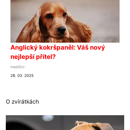
Anglický kokršpaněl: Váš nový
nejlepší přítel?
mazlíčci
28. 03. 2025
O zvírátkách