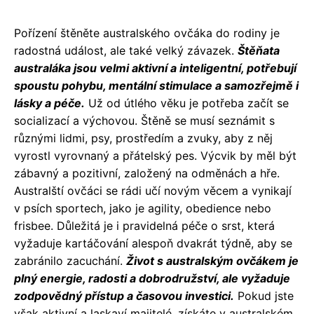
Pořízení štěněte australského ovčáka do rodiny je
radostná událost, ale také velký závazek.
Štěňata
australáka jsou velmi aktivní a inteligentní, potřebují
spoustu pohybu, mentální stimulace a samozřejmě i
lásky a péče.
Už od útlého věku je potřeba začít se
socializací a výchovou. Štěně se musí seznámit s
různými lidmi, psy, prostředím a zvuky, aby z něj
vyrostl vyrovnaný a přátelský pes. Výcvik by měl být
zábavný a pozitivní, založený na odměnách a hře.
Australští ovčáci se rádi učí novým věcem a vynikají
v psích sportech, jako je agility, obedience nebo
frisbee. Důležitá je i pravidelná péče o srst, která
vyžaduje kartáčování alespoň dvakrát týdně, aby se
zabránilo zacuchání.
Život s australským ovčákem je
plný energie, radosti a dobrodružství, ale vyžaduje
zodpovědný přístup a časovou investici.
Pokud jste
však aktivní a laskaví majitelé, získáte v australském