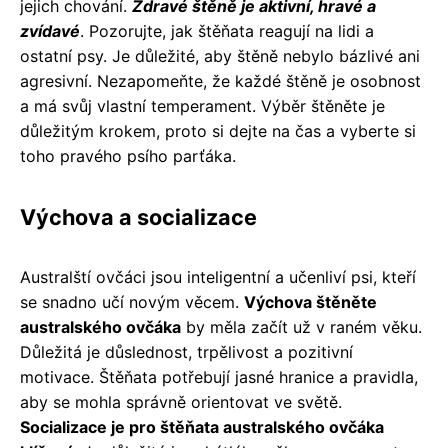
jejich chování.
Zdravé štěně je aktivní, hravé a
zvídavé
. Pozorujte, jak štěňata reagují na lidi a
ostatní psy. Je důležité, aby štěně nebylo bázlivé ani
agresivní. Nezapomeňte, že každé štěně je osobnost
a má svůj vlastní temperament. Výběr štěněte je
důležitým krokem, proto si dejte na čas a vyberte si
toho pravého psího parťáka.
Výchova a socializace
Australští ovčáci jsou inteligentní a učenliví psi, kteří
se snadno učí novým věcem.
Výchova štěněte
australského ovčáka
by měla začít už v raném věku.
Důležitá je důslednost, trpělivost a pozitivní
motivace. Štěňata potřebují jasné hranice a pravidla,
aby se mohla správně orientovat ve světě.
Socializace je pro štěňata australského ovčáka