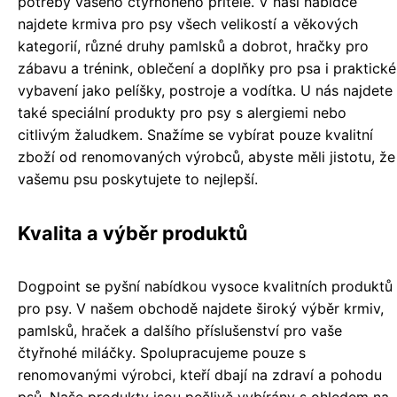
potřeby vašeho čtyřnohého přítele. V naší nabídce
najdete krmiva pro psy všech velikostí a věkových
kategorií, různé druhy pamlsků a dobrot, hračky pro
zábavu a trénink, oblečení a doplňky pro psa i praktické
vybavení jako pelíšky, postroje a vodítka. U nás najdete
také speciální produkty pro psy s alergiemi nebo
citlivým žaludkem. Snažíme se vybírat pouze kvalitní
zboží od renomovaných výrobců, abyste měli jistotu, že
vašemu psu poskytujete to nejlepší.
Kvalita a výběr produktů
Dogpoint se pyšní nabídkou vysoce kvalitních produktů
pro psy. V našem obchodě najdete široký výběr krmiv,
pamlsků, hraček a dalšího příslušenství pro vaše
čtyřnohé miláčky. Spolupracujeme pouze s
renomovanými výrobci, kteří dbají na zdraví a pohodu
psů. Naše produkty jsou pečlivě vybírány s ohledem na