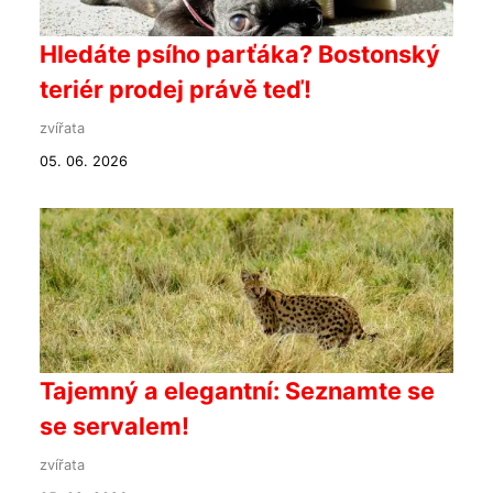
Hledáte psího parťáka? Bostonský
teriér prodej právě teď!
zvířata
05. 06. 2026
Tajemný a elegantní: Seznamte se
se servalem!
zvířata