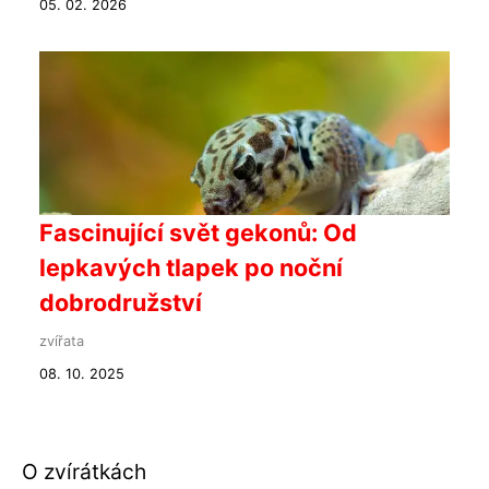
05. 02. 2026
Fascinující svět gekonů: Od
lepkavých tlapek po noční
dobrodružství
zvířata
08. 10. 2025
O zvírátkách