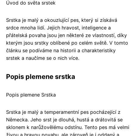
Úvod do světa srstek
Srstka je malý a okouzlující pes, který si získává
srdce mnoha lidí. Jejich hravost, inteligence a
přátelská povaha jsou jen některé ze vlastností, díky
kterým jsou srstky oblíbené po celém světě. V tomto
článku se podíváme na historii a charakteristiky
srstek a naučíme se o nich více.
Popis plemene srstka
Popis plemene Srstka
Srstka je malý a temperamentní pes pocházející z
Německa. Jeho srst je dlouhá, hustá a drátovitá se
sklonem k narůžovělému odstínu. Tento pes má velmi
živou a hravou povahu, ale zároveň je i oddaný a