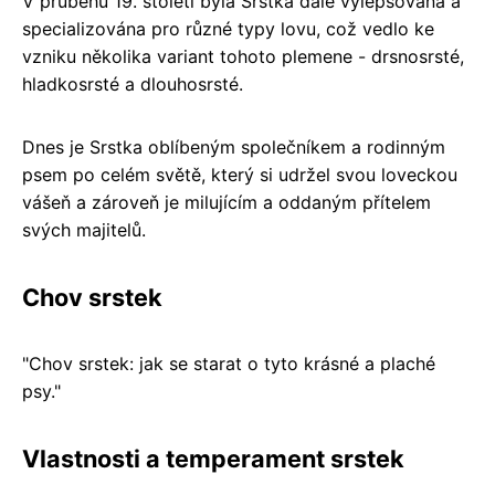
V průběhu 19. století byla Srstka dále vylepšována a
specializována pro různé typy lovu, což vedlo ke
vzniku několika variant tohoto plemene - drsnosrsté,
hladkosrsté a dlouhosrsté.
Dnes je Srstka oblíbeným společníkem a rodinným
psem po celém světě, který si udržel svou loveckou
vášeň a zároveň je milujícím a oddaným přítelem
svých majitelů.
Chov srstek
"Chov srstek: jak se starat o tyto krásné a plaché
psy."
Vlastnosti a temperament srstek