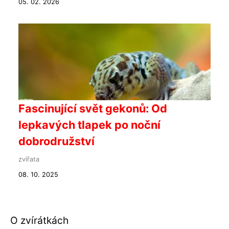
05. 02. 2026
Fascinující svět gekonů: Od
lepkavých tlapek po noční
dobrodružství
zvířata
08. 10. 2025
O zvírátkách