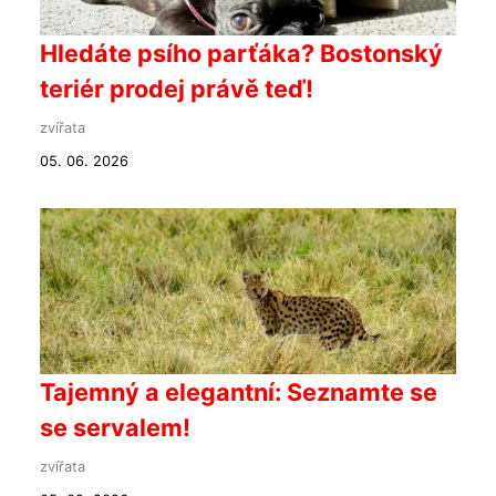
Hledáte psího parťáka? Bostonský
teriér prodej právě teď!
zvířata
05. 06. 2026
Tajemný a elegantní: Seznamte se
se servalem!
zvířata