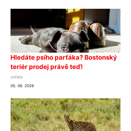
Hledáte psího parťáka? Bostonský
teriér prodej právě teď!
zvířata
05. 06. 2026