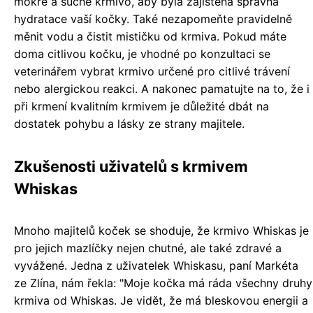
mokré a suché krmivo, aby byla zajištěna správná
hydratace vaší kočky. Také nezapomeňte pravidelně
měnit vodu a čistit mističku od krmiva. Pokud máte
doma citlivou kočku, je vhodné po konzultaci se
veterinářem vybrat krmivo určené pro citlivé trávení
nebo alergickou reakci. A nakonec pamatujte na to, že i
při krmení kvalitním krmivem je důležité dbát na
dostatek pohybu a lásky ze strany majitele.
Zkušenosti uživatelů s krmivem
Whiskas
Mnoho majitelů koček se shoduje, že krmivo Whiskas je
pro jejich mazlíčky nejen chutné, ale také zdravé a
vyvážené. Jedna z uživatelek Whiskasu, paní Markéta
ze Zlína, nám řekla: "Moje kočka má ráda všechny druhy
krmiva od Whiskas. Je vidět, že má bleskovou energii a