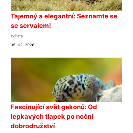
Tajemný a elegantní: Seznamte se
se servalem!
zvířata
05. 02. 2026
Fascinující svět gekonů: Od
lepkavých tlapek po noční
dobrodružství