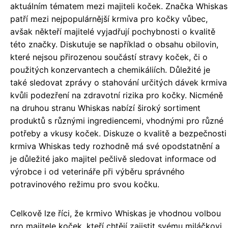
aktuálním tématem mezi majiteli koček. Značka Whiskas
patří mezi nejpopulárnější krmiva pro kočky vůbec,
avšak někteří majitelé vyjadřují pochybnosti o kvalitě
této značky. Diskutuje se například o obsahu obilovin,
které nejsou přirozenou součástí stravy koček, či o
použitých konzervantech a chemikáliích. Důležité je
také sledovat zprávy o stahování určitých dávek krmiva
kvůli podezření na zdravotní rizika pro kočky. Nicméně
na druhou stranu Whiskas nabízí široký sortiment
produktů s různými ingrediencemi, vhodnými pro různé
potřeby a vkusy koček. Diskuze o kvalitě a bezpečnosti
krmiva Whiskas tedy rozhodně má své opodstatnění a
je důležité jako majitel pečlivě sledovat informace od
výrobce i od veterináře při výběru správného
potravinového režimu pro svou kočku.
Celkově lze říci, že krmivo Whiskas je vhodnou volbou
pro majitele koček, kteří chtějí zajistit svému miláčkovi