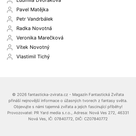
Ludmila Dvořáková
Pavel Matějka
Petr Vandrbálek
Radka Novotná
Veronika Marečková
Vítek Novotný
Vlastimil Tichý
© 2026 fantasticka-zvirata.cz - Magazín Fantastická Zvířata
přináší nejnovější informace o úžasných tvorech z fantasy světa.
Objevujte s námi tajemná zvířata a jejich fascinující příběhy!
Provozovatel: PR Yard media s.r.o., Adresa: Nová Ves 272, 46331
Nová Ves, IČ: 07840772, DIČ: CZ07840772