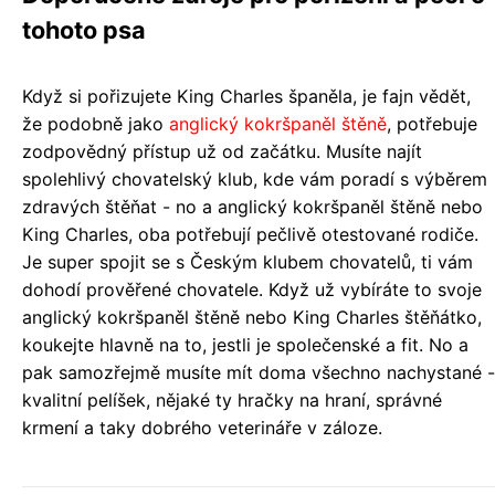
tohoto psa
Když si pořizujete King Charles španěla, je fajn vědět,
že podobně jako
anglický kokršpaněl štěně
, potřebuje
zodpovědný přístup už od začátku. Musíte najít
spolehlivý chovatelský klub, kde vám poradí s výběrem
zdravých štěňat - no a anglický kokršpaněl štěně nebo
King Charles, oba potřebují pečlivě otestované rodiče.
Je super spojit se s Českým klubem chovatelů, ti vám
dohodí prověřené chovatele. Když už vybíráte to svoje
anglický kokršpaněl štěně nebo King Charles štěňátko,
koukejte hlavně na to, jestli je společenské a fit. No a
pak samozřejmě musíte mít doma všechno nachystané -
kvalitní pelíšek, nějaké ty hračky na hraní, správné
krmení a taky dobrého veterináře v záloze.