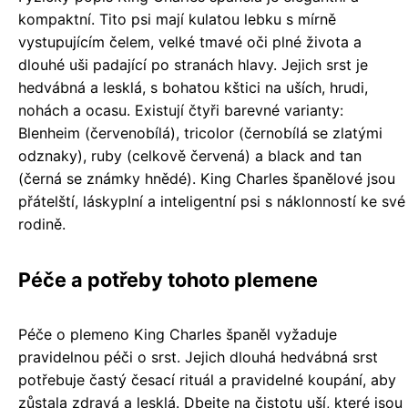
kompaktní. Tito psi mají kulatou lebku s mírně
vystupujícím čelem, velké tmavé oči plné života a
dlouhé uši padající po stranách hlavy. Jejich srst je
hedvábná a lesklá, s bohatou kštici na uších, hrudi,
nohách a ocasu. Existují čtyři barevné varianty:
Blenheim (červenobílá), tricolor (černobílá se zlatými
odznaky), ruby (celkově červená) a black and tan
(černá se známky hnědé). King Charles španělové jsou
přátelští, láskyplní a inteligentní psi s náklonností ke své
rodině.
Péče a potřeby tohoto plemene
Péče o plemeno King Charles španěl vyžaduje
pravidelnou péči o srst. Jejich dlouhá hedvábná srst
potřebuje častý česací rituál a pravidelné koupání, aby
zůstala zdravá a lesklá. Dbejte na čistotu uší, které jsou