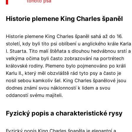
tohoto psa
Historie plemene King Charles španěl
Historie plemene King Charles španěl sahá až do 16.
století, kdy byli tito psi oblíbení u anglického krále Karla
I. Stuarta. Tito malí štěňata s dlouhou hedvábnou srstí a
velkýma očima byli často zobrazování na portrétech
královské rodiny. Plemeno bylo pojmenováno po králi
Karlu II., který měl obzvláště rád tyto psy a často je
nosil sebou kamkoliv šel. King Charles španělové jsou
dodnes známí svou náklonností k lidem a svou
oddaností svému majiteli.
Fyzický popis a charakteristické rysy
Fyzický popis King Charles španěla je elegantní a