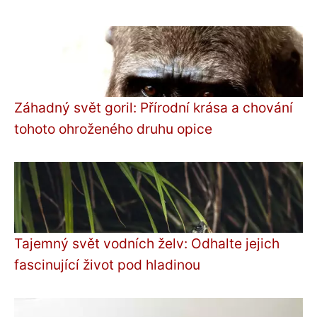
Záhadný svět goril: Přírodní krása a chování
tohoto ohroženého druhu opice
Tajemný svět vodních želv: Odhalte jejich
fascinující život pod hladinou