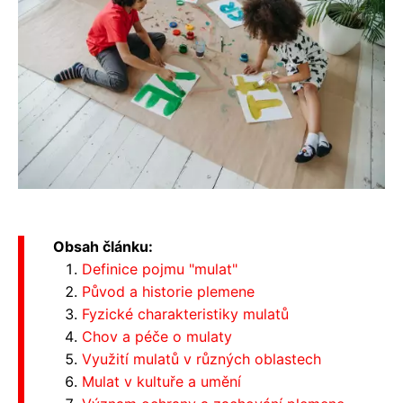
Obsah článku:
Definice pojmu "mulat"
Původ a historie plemene
Fyzické charakteristiky mulatů
Chov a péče o mulaty
Využití mulatů v různých oblastech
Mulat v kultuře a umění