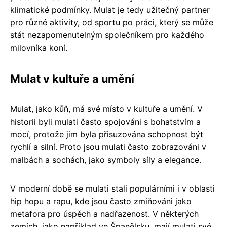
klimatické podmínky. Mulat je tedy užitečný partner
pro různé aktivity, od sportu po práci, který se může
stát nezapomenutelným společníkem pro každého
milovníka koní.
Mulat v kultuře a umění
Mulat, jako kůň, má své místo v kultuře a umění. V
historii byli mulati často spojováni s bohatstvím a
mocí, protože jim byla přisuzována schopnost být
rychlí a silní. Proto jsou mulati často zobrazováni v
malbách a sochách, jako symboly síly a elegance.
V moderní době se mulati stali populárními i v oblasti
hip hopu a rapu, kde jsou často zmiňováni jako
metafora pro úspěch a nadřazenost. V některých
zemích, jako například ve Španělsku, mají mulati své