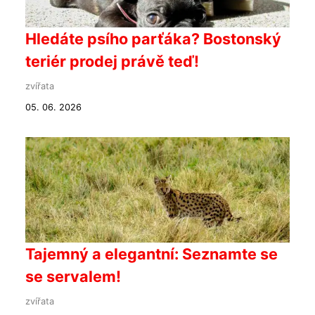
Hledáte psího parťáka? Bostonský
teriér prodej právě teď!
zvířata
05. 06. 2026
Tajemný a elegantní: Seznamte se
se servalem!
zvířata