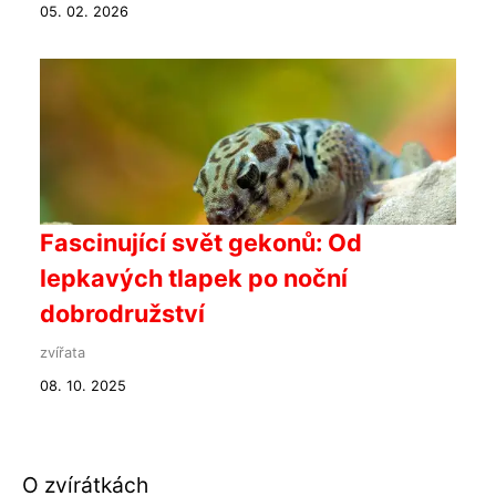
05. 02. 2026
Fascinující svět gekonů: Od
lepkavých tlapek po noční
dobrodružství
zvířata
08. 10. 2025
O zvírátkách