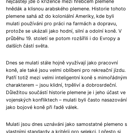
nejčastěji jde o křížence mezi hřebcem plemene
hnědák a klisnou arabského plemene. Historie tohoto
plemene sahá až do koloniální Ameriky, kde byli
mulati používáni pro práci na farmách a dopravu,
protože se ukázali jako hodní, silní a odolní koně. V
průběhu 19. století se potom rozšířili i do Evropy a
dalších částí světa.
Dnes se mulati stále hojně využívají jako pracovní
koně, ale také jsou velmi oblíbeni pro rekreační jízdu.
Patří totiž mezi velmi inteligentní koně s mimořádným
charakterem – jsou klidní, trpěliví a dobrosrdeční.
Důležitou součástí historie plemene je i jeho účast ve
vojenských konfliktech – mulati byli často nasazování
jako bojové koně při řadě válek.
Mulati jsou dnes uznáváni jako samostatné plemeno s
vlastními standardy a kritérii pro selekci. I přesto si