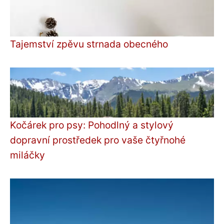
Tajemství zpěvu strnada obecného
Kočárek pro psy: Pohodlný a stylový
dopravní prostředek pro vaše čtyřnohé
miláčky