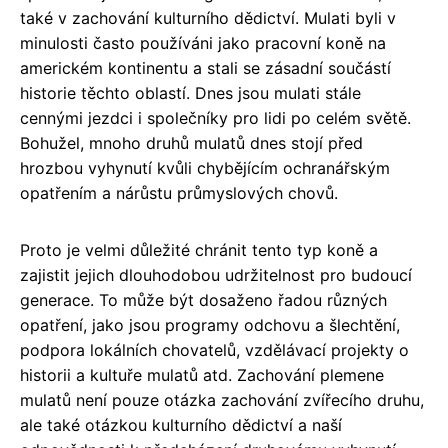
také v zachování kulturního dědictví. Mulati byli v
minulosti často používáni jako pracovní koně na
americkém kontinentu a stali se zásadní součástí
historie těchto oblastí. Dnes jsou mulati stále
cennými jezdci i společníky pro lidi po celém světě.
Bohužel, mnoho druhů mulatů dnes stojí před
hrozbou vyhynutí kvůli chybějícím ochranářským
opatřením a nárůstu průmyslových chovů.
Proto je velmi důležité chránit tento typ koně a
zajistit jejich dlouhodobou udržitelnost pro budoucí
generace. To může být dosaženo řadou různých
opatření, jako jsou programy odchovu a šlechtění,
podpora lokálních chovatelů, vzdělávací projekty o
historii a kultuře mulatů atd. Zachování plemene
mulatů není pouze otázka zachování zvířecího druhu,
ale také otázkou kulturního dědictví a naší