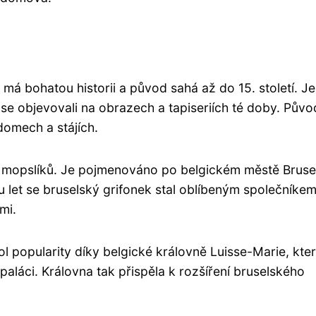
 má bohatou historii a původ sahá až do 15. století. J
o se objevovali na obrazech a tapiseriích té doby. Pův
v domech a stájích.
a mopslíků. Je pojmenováno po belgickém městě Bruse
u let se bruselský grifonek stal oblíbeným společníke
mi.
hol popularity díky belgické královně Luisse-Marie, kte
aláci. Královna tak přispěla k rozšíření bruselského