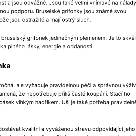
nost a jsou odvážné. Jsou také velmi vnímavé na nálad
ebnou podporu. Bruselské grifonky jsou známé svou
že jsou ostražité a mají ostrý sluch.
e bruselský grifonek jedinečným plemenem. Je to skvě
ka plného lásky, energie a oddanosti.
nka
ročná, ale vyžaduje pravidelnou péči a správnou výživ
amená, že nepotřebuje příliš časté koupání. Stačí ho
cásek vlhkým hadříkem. Uši je také potřeba pravideln
dostávat kvalitní a vyváženou stravu odpovídající jeho