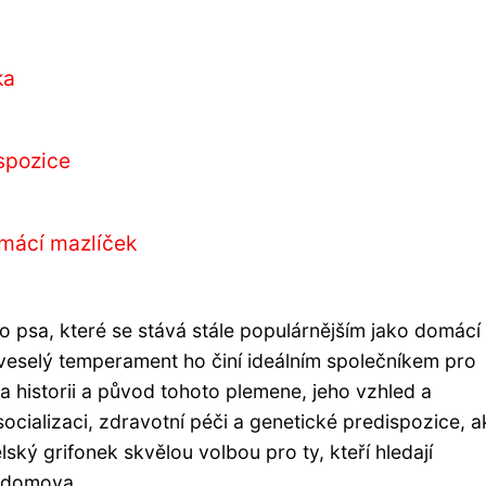
ka
spozice
omácí mazlíček
o psa, které se stává stále populárnějším jako domácí
 veselý temperament ho činí ideálním společníkem pro
 historii a původ tohoto plemene, jeho vzhled a
socializaci, zdravotní péči a genetické predispozice, ak
lský grifonek skvělou volbou pro ty, kteří hledají
o domova.