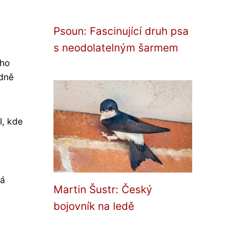
Psoun: Fascinující druh psa
s neodolatelným šarmem
eho
odně
l, kde
m
rá
Martin Šustr: Český
bojovník na ledě