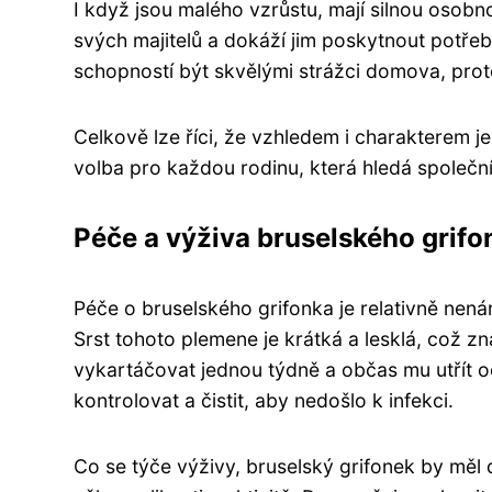
I když jsou malého vzrůstu, mají silnou osob
svých majitelů a dokáží jim poskytnout potř
schopností být skvělými strážci domova, proto
Celkově lze říci, že vzhledem i charakterem j
volba pro každou rodinu, která hledá společní
Péče a výživa bruselského grifo
Péče o bruselského grifonka je relativně nená
Srst tohoto plemene je krátká a lesklá, což zn
vykartáčovat jednou týdně a občas mu utřít o
kontrolovat a čistit, aby nedošlo k infekci.
Co se týče výživy, bruselský grifonek by měl 