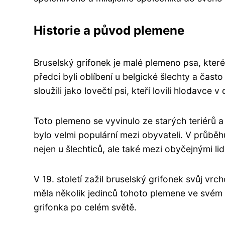
Historie a původ plemene
Bruselský grifonek je malé plemeno psa, které
předci byli oblíbení u belgické šlechty a čast
sloužili jako lovečtí psi, kteří lovili hlodavce 
Toto plemeno se vyvinulo ze starých teriérů 
bylo velmi populární mezi obyvateli. V průběh
nejen u šlechticů, ale také mezi obyčejnými lid
V 19. století zažil bruselský grifonek svůj vrc
měla několik jedinců tohoto plemene ve svém p
grifonka po celém světě.