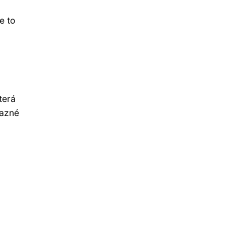
e to
terá
razné