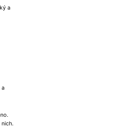
cký a
 a
eno.
 nich.