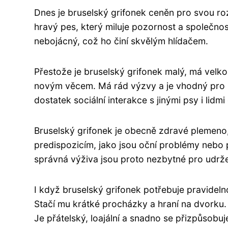
Dnes je bruselský grifonek ceněn pro svou roz
hravý pes, který miluje pozornost a společno
nebojácný, což ho činí skvělým hlídačem.
Přestože je bruselský grifonek malý, má velkou
novým věcem. Má rád výzvy a je vhodný pro r
dostatek sociální interakce s jinými psy i lidm
Bruselský grifonek je obecně zdravé plemeno
predispozicím, jako jsou oční problémy nebo p
správná výživa jsou proto nezbytné pro udrže
I když bruselský grifonek potřebuje pravideln
Stačí mu krátké procházky a hraní na dvorku. 
Je přátelský, loajální a snadno se přizpůsobuj