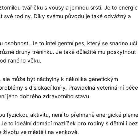
tomilou tvářičku s vousy a jemnou srstí. Je to energi
st své rodiny. Díky svému původu je také odvážný a
 osobnost. Je to inteligentní pes, který se snadno učí
ůzné druhy tréninku. Je také důležité mu poskytnout
i od raného věku.
, ale může být náchylný k několika genetickým
roblémy s dislokací kníry. Pravidelná veterinární péče
ní jeho dobrého zdravotního stavu.
ou fyzickou aktivitu, není to přehnaně energické plem
Je to ideální domácí mazlíček pro rodiny s dětmi i bez
e životu ve městě i na venkově.