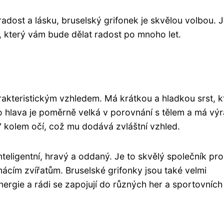
adost a lásku, bruselský grifonek je skvělou volbou. J
, který vám bude dělat radost po mnoho let.
rakteristickým vzhledem. Má krátkou a hladkou srst, k
o hlava je poměrně velká v porovnání s tělem a má vý
" kolem očí, což mu dodává zvláštní vzhled.
nteligentní, hravý a oddaný. Je to skvělý společník pro
mácím zvířatům. Bruselské grifonky jsou také velmi
energie a rádi se zapojují do různých her a sportovních