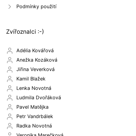
Podmínky použití
Zvířoznalci :-)
Adélia Kovářová
Anežka Kozáková
Jiřina Veverková
Kamil Blažek
Lenka Novotná
Ludmila Dvořáková
Pavel Matějka
Petr Vandrbálek
Radka Novotná
Veronika Marečková