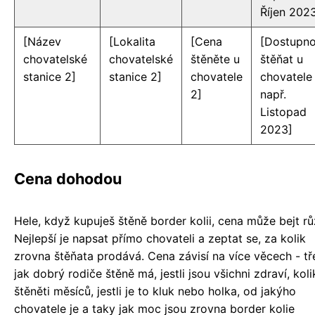
Říjen 202
[Název
[Lokalita
[Cena
[Dostupno
chovatelské
chovatelské
štěněte u
štěňat u
stanice 2]
stanice 2]
chovatele
chovatele 
2]
např.
Listopad
2023]
Cena dohodou
Hele, když kupuješ štěně border kolii, cena může bejt rů
Nejlepší je napsat přímo chovateli a zeptat se, za kolik
zrovna štěňata prodává. Cena závisí na více věcech - t
jak dobrý rodiče štěně má, jestli jsou všichni zdraví, koli
štěněti měsíců, jestli je to kluk nebo holka, od jakýho
chovatele je a taky jak moc jsou zrovna border kolie