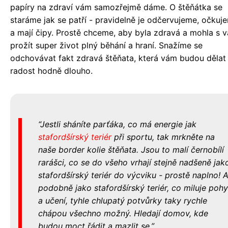
papíry na zdraví vám samozřejmě dáme. O štěňátka se
staráme jak se patří - pravidelně je odčervujeme, očkuj
a mají čipy. Prostě chceme, aby byla zdravá a mohla s 
prožít super život plný běhání a hraní. Snažíme se
odchovávat fakt zdravá štěňata, která vám budou dělat
radost hodně dlouho.
Jestli sháníte parťáka, co má energie jak
stafordšírský teriér
při sportu, tak mrkněte na
naše border kolie štěňata. Jsou to malí černobílí
rarášci, co se do všeho vrhají stejně nadšeně jak
stafordšírský teriér do výcviku - prostě naplno! 
podobně jako stafordšírský teriér, co miluje poh
a učení, tyhle chlupatý potvůrky taky rychle
chápou všechno možný. Hledají domov, kde
budou moct řádit a mazlit se.