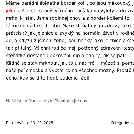
Máme parádní štěňátka border kolií, co jsou měkoučký 
jelenice
! Jestli sháníš věrného parťáka na výlety a do živ
mrkni k nám. Jsme rodinnej chov a s border koliemi to
táhneme už fakt dlouho. Naše štěňata jsou zdravý jako ř
přátelský jak jelenice a zvyklý na normální život v rodině
Jo, a když už jsme u toho, jsou hebký jako jelenice a ste
tak přítulný. Všichni rodiče mají potřebný zdravotní testy
štěňátka dostanou očkování, čip a papíry, jak se patří.
Klidně se stav mrknout, jak to u nás frčí - můžeš si poma
naše psí smečku a vyptat se na všechno možný. Prostě
echo, kdy se ti to hodí, budeme rádi!
Našli jste v článku chybu?
Kontaktujte nás
Publikováno: 23. 01. 2025
Kategorie:
zv