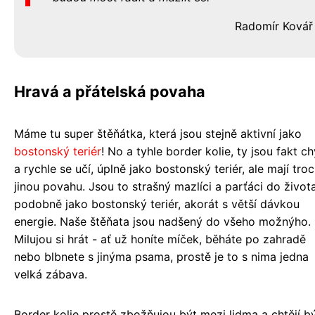
Radomír Kovář
Hravá a přátelská povaha
Máme tu super štěňátka, která jsou stejně aktivní jako
bostonský teriér
! No a tyhle border kolie, ty jsou fakt ch
a rychle se učí, úplně jako bostonský teriér, ale mají tro
jinou povahu. Jsou to strašný mazlíci a parťáci do života
podobně jako bostonský teriér, akorát s větší dávkou
energie. Naše štěňata jsou nadšený do všeho možnýho.
Milujou si hrát - ať už honíte míček, běháte po zahradě
nebo blbnete s jinýma psama, prostě je to s nima jedna
velká zábava.
Border kolie prostě zbožňujou být mezi lidma a chtějí b