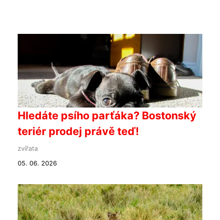
Hledáte psího parťáka? Bostonský
teriér prodej právě teď!
zvířata
05. 06. 2026