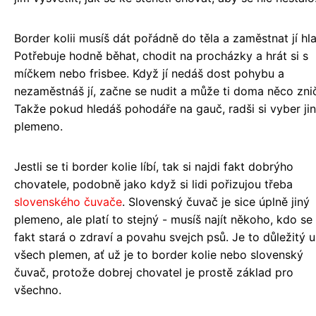
Border kolii musíš dát pořádně do těla a zaměstnat jí hl
Potřebuje hodně běhat, chodit na procházky a hrát si s
míčkem nebo frisbee. Když jí nedáš dost pohybu a
nezaměstnáš jí, začne se nudit a může ti doma něco znič
Takže pokud hledáš pohodáře na gauč, radši si vyber ji
plemeno.
Jestli se ti border kolie líbí, tak si najdi fakt dobrýho
chovatele, podobně jako když si lidi pořizujou třeba
slovenského čuvače
. Slovenský čuvač je sice úplně jiný
plemeno, ale platí to stejný - musíš najít někoho, kdo se
fakt stará o zdraví a povahu svejch psů. Je to důležitý u
všech plemen, ať už je to border kolie nebo slovenský
čuvač, protože dobrej chovatel je prostě základ pro
všechno.