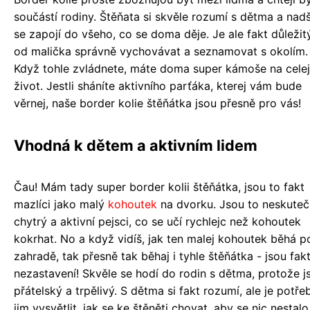
součástí rodiny. Štěňata si skvěle rozumí s dětma a nad
se zapojí do všeho, co se doma děje. Je ale fakt důležitý
od malička správně vychovávat a seznamovat s okolím.
Když tohle zvládnete, máte doma super kámoše na celej
život. Jestli sháníte aktivního parťáka, kterej vám bude
věrnej, naše border kolie štěňátka jsou přesně pro vás!
Vhodná k dětem a aktivním lidem
Čau! Mám tady super border kolii štěňátka, jsou to fakt
mazlíci jako malý
kohoutek
na dvorku. Jsou to neskute
chytrý a aktivní pejsci, co se učí rychlejc než kohoutek
kokrhat. No a když vidíš, jak ten malej kohoutek běhá p
zahradě, tak přesně tak běhaj i tyhle štěňátka - jsou fak
nezastavení! Skvěle se hodí do rodin s dětma, protože j
přátelský a trpělivý. S dětma si fakt rozumí, ale je potře
jim vysvětlit, jak se ke štěněti chovat, aby se nic nestalo