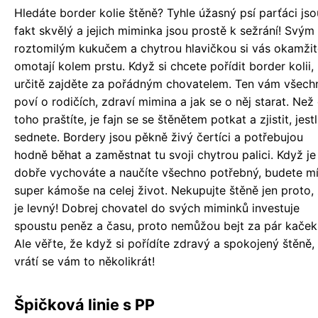
Hledáte border kolie štěně? Tyhle úžasný psí parťáci jso
fakt skvělý a jejich miminka jsou prostě k sežrání! Svým
roztomilým kukučem a chytrou hlavičkou si vás okamžit
omotají kolem prstu. Když si chcete pořídit border kolii,
určitě zajděte za pořádným chovatelem. Ten vám všech
poví o rodičích, zdraví mimina a jak se o něj starat. Než
toho praštíte, je fajn se se štěnětem potkat a zjistit, jestli
sednete. Bordery jsou pěkně živý čertíci a potřebujou
hodně běhat a zaměstnat tu svoji chytrou palici. Když je
dobře vychováte a naučíte všechno potřebný, budete mí
super kámoše na celej život. Nekupujte štěně jen proto,
je levný! Dobrej chovatel do svých miminků investuje
spoustu peněz a času, proto nemůžou bejt za pár kaček
Ale věřte, že když si pořídíte zdravý a spokojený štěně,
vrátí se vám to několikrát!
Špičková linie s PP