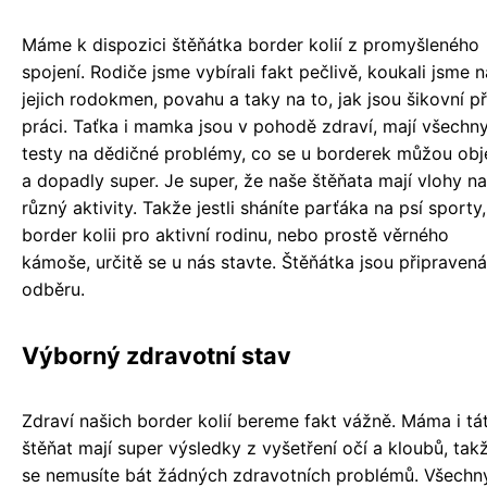
Máme k dispozici štěňátka border kolií z promyšleného
spojení. Rodiče jsme vybírali fakt pečlivě, koukali jsme n
jejich rodokmen, povahu a taky na to, jak jsou šikovní př
práci. Taťka i mamka jsou v pohodě zdraví, mají všechn
testy na dědičné problémy, co se u borderek můžou obje
a dopadly super. Je super, že naše štěňata mají vlohy na
různý aktivity. Takže jestli sháníte parťáka na psí sporty,
border kolii pro aktivní rodinu, nebo prostě věrného
kámoše, určitě se u nás stavte. Štěňátka jsou připravená
odběru.
Výborný zdravotní stav
Zdraví našich border kolií bereme fakt vážně. Máma i tá
štěňat mají super výsledky z vyšetření očí a kloubů, tak
se nemusíte bát žádných zdravotních problémů. Všechn