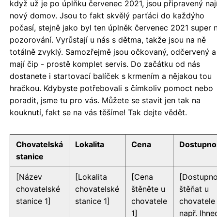
když už je po úplňku červenec 2021, jsou připravený nají
nový domov. Jsou to fakt skvělý parťáci do každýho
počasí, stejně jako byl ten úplněk červenec 2021 super 
pozorování. Vyrůstají u nás s dětma, takže jsou na ně
totálně zvyklý. Samozřejmě jsou očkovaný, odčervený a
mají čip - prostě komplet servis. Do začátku od nás
dostanete i startovací balíček s krmením a nějakou tou
hračkou. Kdybyste potřebovali s čímkoliv pomoct nebo
poradit, jsme tu pro vás. Můžete se stavit jen tak na
kouknutí, fakt se na vás těšíme! Tak dejte vědět.
Chovatelská
Lokalita
Cena
Dostupno
stanice
[Název
[Lokalita
[Cena
[Dostupno
chovatelské
chovatelské
štěněte u
štěňat u
stanice 1]
stanice 1]
chovatele
chovatele 
1]
např. Ihne