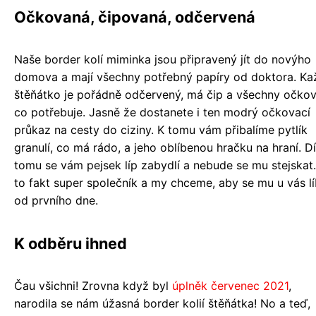
Očkovaná, čipovaná, odčervená
Naše border kolí miminka jsou připravený jít do novýho
domova a mají všechny potřebný papíry od doktora. Ka
štěňátko je pořádně odčervený, má čip a všechny očkov
co potřebuje. Jasně že dostanete i ten modrý očkovací
průkaz na cesty do ciziny. K tomu vám přibalíme pytlík
granulí, co má rádo, a jeho oblíbenou hračku na hraní. D
tomu se vám pejsek líp zabydlí a nebude se mu stejskat.
to fakt super společník a my chceme, aby se mu u vás lí
od prvního dne.
K odběru ihned
Čau všichni! Zrovna když byl
úplněk červenec 2021
,
narodila se nám úžasná border kolií štěňátka! No a teď,