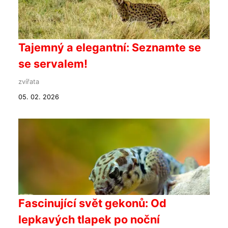
Tajemný a elegantní: Seznamte se
se servalem!
zvířata
05. 02. 2026
Fascinující svět gekonů: Od
lepkavých tlapek po noční