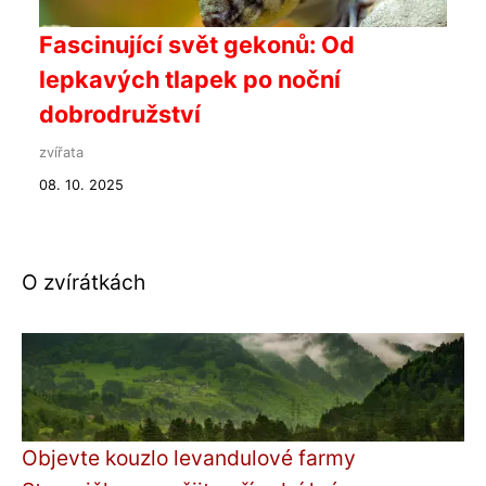
Fascinující svět gekonů: Od
lepkavých tlapek po noční
dobrodružství
zvířata
08. 10. 2025
O zvírátkách
Objevte kouzlo levandulové farmy