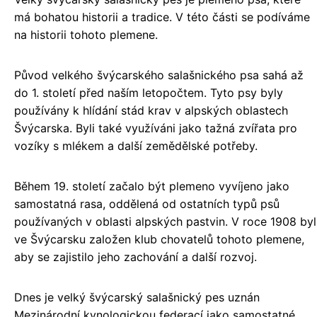
má bohatou historii a tradice. V této části se podíváme
na historii tohoto plemene.
Původ velkého švýcarského salašnického psa sahá až
do 1. století před naším letopočtem. Tyto psy byly
používány k hlídání stád krav v alpských oblastech
Švýcarska. Byli také využíváni jako tažná zvířata pro
vozíky s mlékem a další zemědělské potřeby.
Během 19. století začalo být plemeno vyvíjeno jako
samostatná rasa, oddělená od ostatních typů psů
používaných v oblasti alpských pastvin. V roce 1908 byl
ve Švýcarsku založen klub chovatelů tohoto plemene,
aby se zajistilo jeho zachování a další rozvoj.
Dnes je velký švýcarský salašnický pes uznán
Mezinárodní kynologickou federací jako samostatné