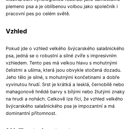
plemeno psa a je oblíbenou volbou jako společník i
pracovní pes po celém světě.
Vzhled
Pokud jde o vzhled velkého švýcarského salašnického
psa, jedná se o robustní a silné zvíře s impresivním
vzhledem. Tento pes má velkou hlavu s mohutnými
čelistmi a ušima, která jsou obvykle stočená dozadu.
Jeho tělo je silné, s mohutnými končetinami a dobře
vyvinutou hrudí. Srst je krátká a lesklá, černobílě nebo
mahagonově hnědé barvy s bílými nebo žlutými znaky
na hrudi a nohách. Celkově lze říci, že vzhled velkého
švýcarského salašnického psa je impozantní a má
dominantní přítomnost.