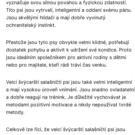
vyznačuje svou silnou povahou a fyzickou zdatností.
Tito psi jsou vytrvalí, inteligentní a oddaní svému pánu.
Jsou skvělými hlídači a mají dobře vyvinutý
ochranitelský instinkt.
Přestože jsou tyto psy obvykle velmi klidné, potřebují
dostatek pohybu a aktivit k udržení své kondice. Proto
jsou ideálním společníkem pro aktivní rodiny s dětmi
nebo pro majitele, kteří rádi tráví čas venku.
Velcí švýcarští salašničtí psi jsou také velmi inteligentní
a mají vysokou úroveň vnímání. Jsou snadno ovladatelní
a dobře reagují na trénink. Je důležité vychovávat je
metodami pozitivní motivace a nikdy nepoužívat tvrdé
metody.
Celkově lze říci, že velcí švýcarští salašničtí psi jsou