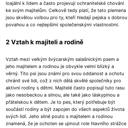
loajální k lidem a často projevují ochranitelské chování
ke svým majitelům. Celkově tedy platí, že tato plemena
jsou skvělou volbou pro ty, kteří hledají pejska s dobrou
povahou a co nejlepšími společenskými vlastnostmi.
2 Vztah k majiteli a rodině
Vztah mezi velkým švýcarským salašnickým psem a
jeho majitelem a rodinou je obvykle velmi blízký a
věrný. Tito psi jsou známí pro svou oddanost a ochotu
chránit své lidi, což z nich dělá skvělé společníky pro
aktivní rodiny s dětmi. Majitelé často popisují tuto rasu
jako nesobeckou a silnou, ale také jako láskyplnou a
přátelskou k dětem. Je to pes, který potřebuje být
součástí rodiny a být zapojen do všech aspektů života
svých lidí. Jeho silné pouto s majitelem a rodinou
znamená, že je ochoten se ujmout role hlavního strážce