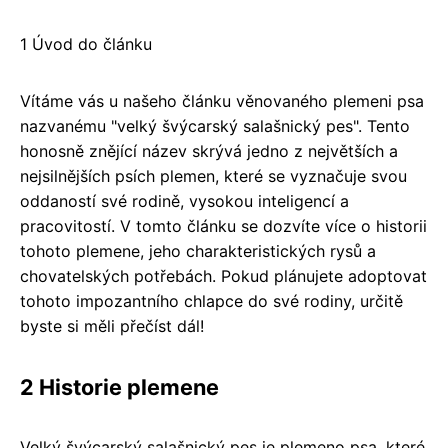
1 Úvod do článku
Vítáme vás u našeho článku věnovaného plemeni psa
nazvanému "velký švýcarský salašnický pes". Tento
honosně znějící název skrývá jedno z největších a
nejsilnějších psích plemen, které se vyznačuje svou
oddaností své rodině, vysokou inteligencí a
pracovitostí. V tomto článku se dozvíte více o historii
tohoto plemene, jeho charakteristických rysů a
chovatelských potřebách. Pokud plánujete adoptovat
tohoto impozantního chlapce do své rodiny, určitě
byste si měli přečíst dál!
2 Historie plemene
Velký švýcarský salašnický pes je plemeno psa, které