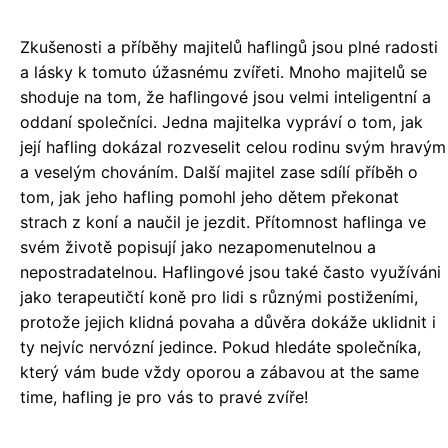
Zkušenosti a příběhy majitelů haflingů jsou plné radosti
a lásky k tomuto úžasnému zvířeti. Mnoho majitelů se
shoduje na tom, že haflingové jsou velmi inteligentní a
oddaní společníci. Jedna majitelka vypráví o tom, jak
její hafling dokázal rozveselit celou rodinu svým hravým
a veselým chováním. Další majitel zase sdílí příběh o
tom, jak jeho hafling pomohl jeho dětem překonat
strach z koní a naučil je jezdit. Přítomnost haflinga ve
svém životě popisují jako nezapomenutelnou a
nepostradatelnou. Haflingové jsou také často využíváni
jako terapeutičtí koně pro lidi s různými postiženími,
protože jejich klidná povaha a důvěra dokáže uklidnit i
ty nejvíc nervózní jedince. Pokud hledáte společníka,
který vám bude vždy oporou a zábavou at the same
time, hafling je pro vás to pravé zvíře!