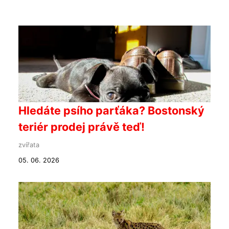
Hledáte psího parťáka? Bostonský
teriér prodej právě teď!
zvířata
05. 06. 2026