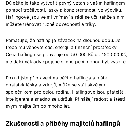
Důležité je také vytvořit pevný vztah s vaším haflingem
pomocí trpělivosti, lásky a konzistentnosti ve výcviku.
Haflingové jsou velmi vnímaví a rádi se učí, takže s nimi
můžete trénovat různé dovednosti a triky.
Pamatujte, že hafling je závazek na dlouhou dobu. Je
třeba mu věnovat čas, energii a finanční prostředky.
Cena haflinga se pohybuje od 50 000 Kč do 150 000 Kč,
ale další náklady spojené s jeho péčí mohou být vysoké.
Pokud jste připraveni na péči o haflinga a máte
dostatek lásky a zdrojů, může se stát skvělým
společníkem pro celou rodinu. Haflingové jsou přátelští,
inteligentní a snadno se udržují. Přinášejí radost a štěstí
svým majitelům po mnoho let.
Zkušenosti a příběhy majitelů haflingů