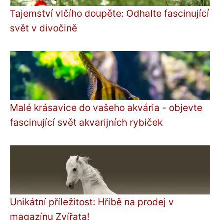
Tajemství vlčího doupěte: Odhalte fascinující
svět v divočině
Malé krásavice do vašeho akvária - objevte
fascinující svět akvarijních rybiček
Unikátní příležitost: Hříbě na prodej v
magazínu Zvířata!