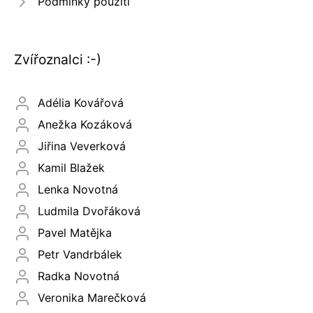
Podmínky použití
Zvířoznalci :-)
Adélia Kovářová
Anežka Kozáková
Jiřina Veverková
Kamil Blažek
Lenka Novotná
Ludmila Dvořáková
Pavel Matějka
Petr Vandrbálek
Radka Novotná
Veronika Marečková