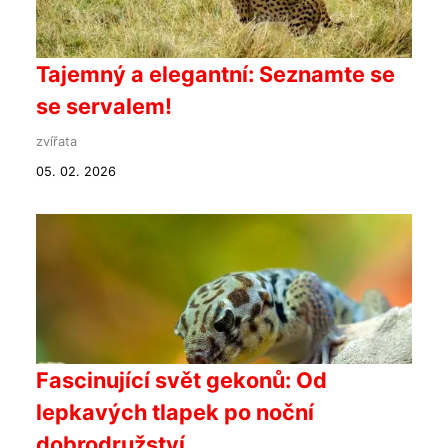
Tajemný a elegantní: Seznamte se
se servalem!
zvířata
05. 02. 2026
Fascinující svět gekonů: Od
lepkavých tlapek po noční
dobrodružství