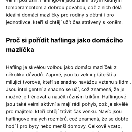
velmi poslušní. Haflingové jsou známí svým klidným
temperamentem a dobrou povahou, což z nich dělá
ideální domácí mazlíčky pro rodiny s dětmi i pro
jednotlivce, kteří si chtějí užít čas strávený s koněm.
Proč si pořídit haflinga jako domácího
mazlíčka
Hafling je skvělou volbou jako domácí mazlíček z
několika důvodů. Zaprvé, jsou to velmi přátelští a
milující tvorové, kteří se snadno navážou vztahu s lidmi.
Jsou inteligentní a snadno se učí, což znamená, že je
možné je trénovat a naučit různým trikům. Haflingové
jsou také velmi aktivní a mají rádi pohyb, což je skvělé
pro majitele, kteří chtějí trávit čas venku. Navíc jsou
haflingové malých rozměrů, což znamená, že se dobře
hodí i pro byty nebo menší domovy. Celkově vzato,