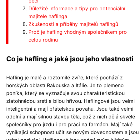
péčí
Důležité informace a tipy pro potenciální
majitele haflinga
Zkušenosti a příběhy majitelů haflingů
Proč je hafling vhodným společníkem pro
celou rodinu
Co je hafling a jaké jsou jeho vlastnosti
Hafling je malé a roztomilé zvíře, které pochází z
horských oblastí Rakouska a Itálie. Je to plemeno
poníka, který se vyznačuje svou charakteristickou
zlatohnědou srstí a bílou hřívou. Haflingové jsou velmi
inteligentní a mají přátelskou povahu. Jsou také velmi
odolní a mají silnou stavbu těla, což z nich dělá skvělé
společníky pro jízdu i pro práci na farmách. Mají také
vynikající schopnost učit se novým dovednostem a jsou