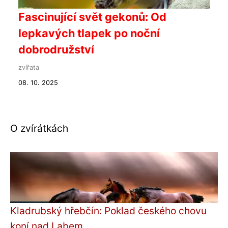
Fascinující svět gekonů: Od
lepkavých tlapek po noční
dobrodružství
zvířata
08. 10. 2025
O zvírátkách
Kladrubský hřebčín: Poklad českého chovu
koní nad Labem