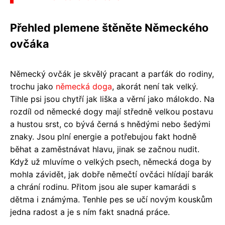
Přehled plemene štěněte Německého
ovčáka
Německý ovčák je skvělý pracant a parťák do rodiny,
trochu jako
německá doga
, akorát není tak velký.
Tihle psi jsou chytří jak liška a věrní jako málokdo. Na
rozdíl od německé dogy mají středně velkou postavu
a hustou srst, co bývá černá s hnědými nebo šedými
znaky. Jsou plní energie a potřebujou fakt hodně
běhat a zaměstnávat hlavu, jinak se začnou nudit.
Když už mluvíme o velkých psech, německá doga by
mohla závidět, jak dobře němečtí ovčáci hlídají barák
a chrání rodinu. Přitom jsou ale super kamarádi s
dětma i známýma. Tenhle pes se učí novým kouskům
jedna radost a je s ním fakt snadná práce.