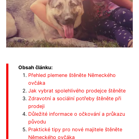
Obsah článku:
Přehled plemene štěněte Německého
ovčáka
Jak vybrat spolehlivého prodejce štěněte
Zdravotní a sociální potřeby štěněte při
prodeji
Důležité informace o očkování a průkazu
původu
Praktické tipy pro nové majitele štěněte
Německého ovčáka