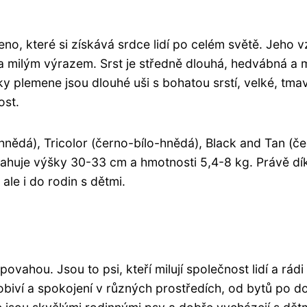
eno, které si získává srdce lidí po celém světě. Jeho v
 a milým výrazem. Srst je středně dlouhá, hedvábná a
y plemene jsou dlouhé uši s bohatou srstí, velké, tma
ost.
o-hnědá), Tricolor (černo-bílo-hnědá), Black and Tan (č
sahuje výšky 30-33 cm a hmotnosti 5,4-8 kg. Právě dí
 ale i do rodin s dětmi.
povahou. Jsou to psi, kteří milují společnost lidí a rádi 
obiví a spokojení v různých prostředích, od bytů po 