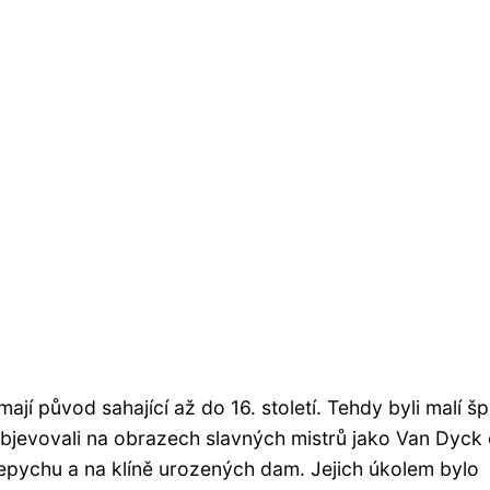
mají původ sahající až do 16. století. Tehdy byli malí š
objevovali na obrazech slavných mistrů jako Van Dyck 
v přepychu a na klíně urozených dam. Jejich úkolem bylo