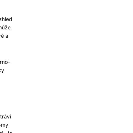
zhled
 může
vé a
erno-
ky
tráví
domy