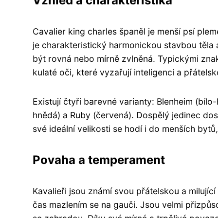
Vzhled a charakteristika
Cavalier king charles španěl je menší psí plem
je charakteristický harmonickou stavbou těla
být rovná nebo mírně zvlněná. Typickými znak
kulaté oči, které vyzařují inteligenci a přátelsk
Existují čtyři barevné varianty: Blenheim (bíl
hnědá) a Ruby (červená). Dospělý jedinec do
své ideální velikosti se hodí i do menších bytů,
Povaha a temperament
Kavalieři jsou známí svou přátelskou a milující 
čas mazlením se na gauči. Jsou velmi přizpůs