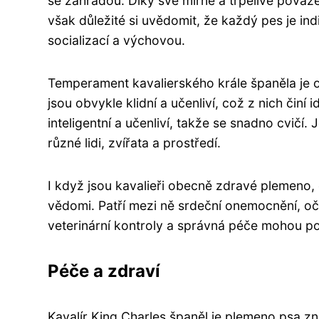
se zahradou. Díky své mírné a trpělivé povaze
však důležité si uvědomit, že každý pes je in
socializací a výchovou.
Temperament kavalierského krále španěla je ob
jsou obvykle klidní a učenliví, což z nich činí
inteligentní a učenliví, takže se snadno cvičí. 
různé lidi, zvířata a prostředí.
I když jsou kavalieři obecně zdravé plemeno, ex
vědomi. Patří mezi ně srdeční onemocnění, oč
veterinární kontroly a správná péče mohou pom
Péče a zdraví
Kavalír King Charles španěl je plemeno psa zn