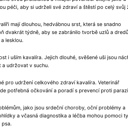
u péči, aby si udrželi své zdraví a štěstí po celý svůj 
valíři mají dlouhou, hedvábnou srst, která se snadno
 dvakrát týdně, aby se zabránilo tvorbě uzlů a dredů
a lesklou.
t i uším kavalíra. Jejich dlouhé, svěšené uši jsou nác
it a udržovat v suchu.
né pro udržení celkového zdraví kavalíra. Veterinář
ede potřebná očkování a poradí s prevencí proti paraz
roblémům, jako jsou srdeční choroby, oční problémy a
ohlídky a včasná diagnostika a léčba mohou pomoci t
 psa.