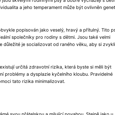
 jsou skvělými rodinnými psy a dobře vycházejí s dětm
dividualita a jeho temperament může být ovlivněn genet
vykle popisován jako veselý, hravý a přítulný. Tito ps
 ideální společníky pro rodiny s dětmi. Jsou také velmi
Je důležité je socializovat od raného věku, aby si zvykl
istují určitá zdravotní rizika, která byste si měli být
ní problémy a dysplazie kyčelního kloubu. Pravidelné
oci tato rizika minimalizovat.
ámé svou přátelskou a milující povahou. Stejně jako u