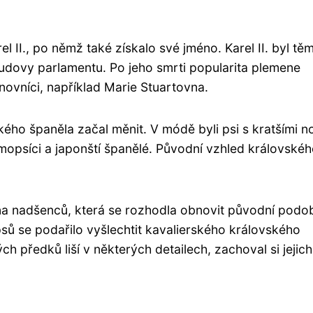
rel II., po němž také získalo své jméno. Karel II. byl těm
budovy parlamentu. Po jeho smrti popularita plemene
novníci, například Marie Stuartovna.
ského španěla začal měnit. V módě byli psi s kratšími n
t mopsíci a japonští španělé. Původní vzhled královské
pina nadšenců, která se rozhodla obnovit původní podo
psů se podařilo vyšlechtit kavalierského královského
h předků liší v některých detailech, zachoval si jejich