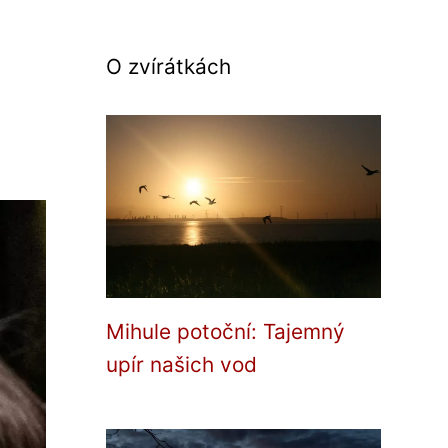
O zvírátkách
Mihule potoční: Tajemný
upír našich vod