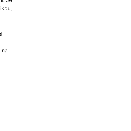
i. Je
ikou,
i
i na