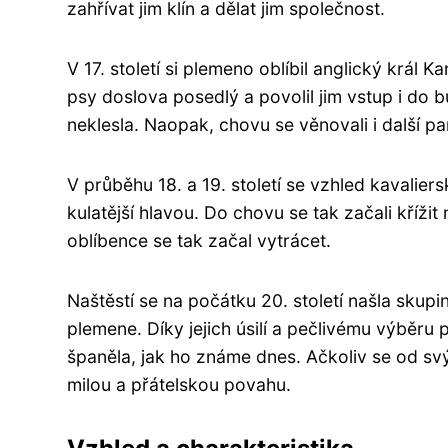
zahřívat jim klín a dělat jim společnost.
V 17. století si plemeno oblíbil anglický král Ka
psy doslova posedlý a povolil jim vstup i do 
neklesla. Naopak, chovu se věnovali i další pa
V průběhu 18. a 19. století se vzhled kavalier
kulatější hlavou. Do chovu se tak začali kříži
oblíbence se tak začal vytrácet.
Naštěstí se na počátku 20. století našla sku
plemene. Díky jejich úsilí a pečlivému výběru 
španěla, jak ho známe dnes. Ačkoliv se od svýc
milou a přátelskou povahu.