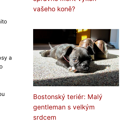
vašeho koně?
ito
osy a
ho
bu
Bostonský teriér: Malý
gentleman s velkým
srdcem