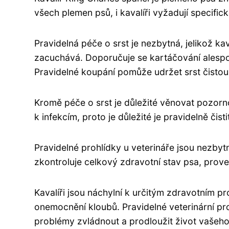
všech plemen psů, i kavalíři vyžadují specificko
Pravidelná péče o srst je nezbytná, jelikož ka
zacuchává. Doporučuje se kartáčování alespoň
Pravidelné koupání pomůže udržet srst čistou 
Kromě péče o srst je důležité věnovat pozornos
k infekcím, proto je důležité je pravidelně čist
Pravidelné prohlídky u veterináře jsou nezbyt
zkontroluje celkový zdravotní stav psa, prov
Kavalíři jsou náchylní k určitým zdravotním p
onemocnění kloubů. Pravidelné veterinární pr
problémy zvládnout a prodloužit život vašeho