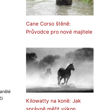
Cane Corso štěně:
Průvodce pro nové majitele
panělé
či
Kilowatty na koně: Jak
správně měřit výkon