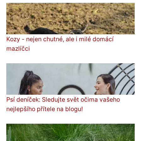
Kozy - nejen chutné, ale i milé domácí
mazlíčci
Psí deníček: Sledujte svět očima vašeho
nejlepšího přítele na blogu!