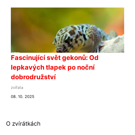
Fascinující svět gekonů: Od
lepkavých tlapek po noční
dobrodružství
zvířata
08. 10. 2025
O zvírátkách