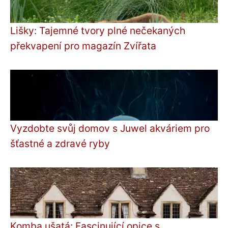
Lišky: Tajemné tvory plné nečekaných
překvapení pro magazín Zvířata
Vyzdobte svůj domov s Juwel akváriem pro
šťastné a zdravé ryby
Komba ušatá: Fascinující opice s