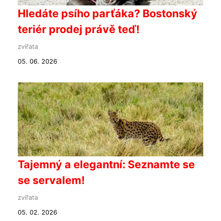
Hledáte psího parťáka? Bostonský
teriér prodej právě teď!
zvířata
05. 06. 2026
Tajemný a elegantní: Seznamte se
se servalem!
zvířata
05. 02. 2026