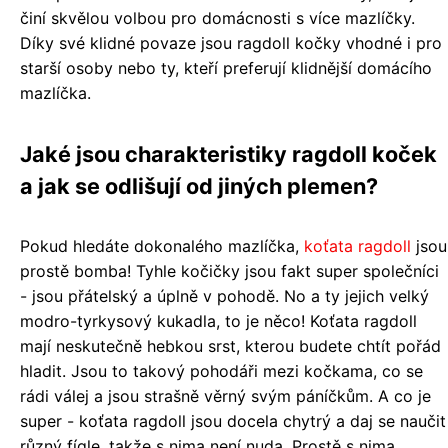
činí skvělou volbou pro domácnosti s více mazlíčky.
Díky své klidné povaze jsou ragdoll kočky vhodné i pro
starší osoby nebo ty, kteří preferují klidnější domácího
mazlíčka.
Jaké jsou charakteristiky ragdoll koček
a jak se odlišují od jiných plemen?
Pokud hledáte dokonalého mazlíčka,
koťata ragdoll
jsou
prostě bomba! Tyhle kočičky jsou fakt super společníci
- jsou přátelský a úplně v pohodě. No a ty jejich velký
modro-tyrkysový kukadla, to je něco! Koťata ragdoll
mají neskutečně hebkou srst, kterou budete chtít pořád
hladit. Jsou to takový pohodáři mezi kočkama, co se
rádi válej a jsou strašně věrný svým páníčkům. A co je
super - koťata ragdoll jsou docela chytrý a daj se naučit
různý fígle, takže s nima není nuda. Prostě s nima