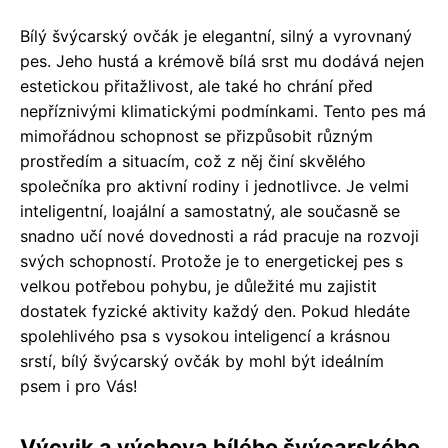
Bílý švýcarský ovčák je elegantní, silný a vyrovnaný
pes. Jeho hustá a krémově bílá srst mu dodává nejen
estetickou přitažlivost, ale také ho chrání před
nepříznivými klimatickými podmínkami. Tento pes má
mimořádnou schopnost se přizpůsobit různým
prostředím a situacím, což z něj činí skvělého
společníka pro aktivní rodiny i jednotlivce. Je velmi
inteligentní, loajální a samostatný, ale současně se
snadno učí nové dovednosti a rád pracuje na rozvoji
svých schopností. Protože je to energetickej pes s
velkou potřebou pohybu, je důležité mu zajistit
dostatek fyzické aktivity každý den. Pokud hledáte
spolehlivého psa s vysokou inteligencí a krásnou
srstí, bílý švýcarský ovčák by mohl být ideálním
psem i pro Vás!
Výcvik a výchova bílého švýcarského