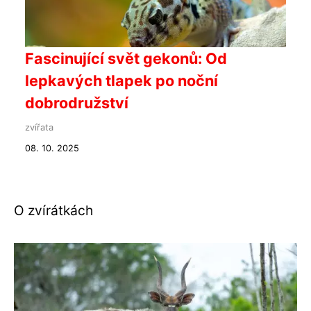
Fascinující svět gekonů: Od
lepkavých tlapek po noční
dobrodružství
zvířata
08. 10. 2025
O zvírátkách