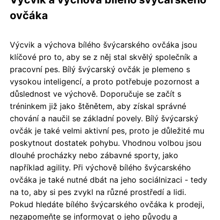
ovčáka
Výcvik a výchova bílého švýcarského ovčáka jsou
klíčové pro to, aby se z něj stal skvělý společník a
pracovní pes. Bílý švýcarský ovčák je plemeno s
vysokou inteligencí, a proto potřebuje pozornost a
důslednost ve výchově. Doporučuje se začít s
tréninkem již jako štěnětem, aby získal správné
chování a naučil se základní povely. Bílý švýcarský
ovčák je také velmi aktivní pes, proto je důležité mu
poskytnout dostatek pohybu. Vhodnou volbou jsou
dlouhé procházky nebo zábavné sporty, jako
například agility. Při výchově bílého švýcarského
ovčáka je také nutné dbát na jeho sociálnizaci - tedy
na to, aby si pes zvykl na různé prostředí a lidi.
Pokud hledáte bílého švýcarského ovčáka k prodeji,
nezapomeňte se informovat o jeho původu a