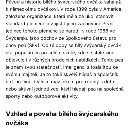
Původ a historie bílého švýcarského ovčáka sahá až
k německému ovčákovi. V roce 1899 byla v Americe
založena organizace, která měla za úkol stanovit
standard plemene a zajistit jeho zachování. První
jedinec tohoto plemene se narodil v roce 1966 ve
Švýcarsku jako odchov ze Spolkového ústavu pro
chov psů (SFV). Od té doby se bílý švýcarský ovčák
stal populárním po celém světě, kde se stále více
objevuje i v různých prodejních nabídkách. Tento pes
je znám svou statečností, inteligencí a loajalitou ke
svému majiteli. Je to také skvělý hlídač a společník,
což ho činí ideálním mazlíčkem pro rodiny s dětmi
nebo aktivní jednotlivce, kteří hledají psa na společné
sporty nebo outdoorové aktivity.
Vzhled a povaha bílého švýcarského
ovčáka