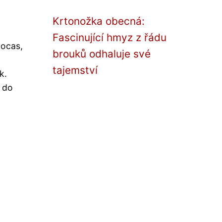
Krtonožka obecná:
Fascinující hmyz z řádu
 ocas,
brouků odhaluje své
tajemství
k.
š do