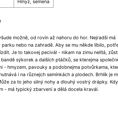
Hmyz, semena
e
 všude možně, od rovin až nahoru do hor. Nejradši má
i v parku nebo na zahradě. Aby se mu někde líbilo, potř
zdit. Je to takovej pecivál - nikam na zimu nelítá, zůs
k bandě sýkorek a dalších ptáčků, se kterejma společn
kami - hmyzem, pavouky a podobnejma potvůrkama, kte
hutnává i na různejch semínkách a plodech. Brhlík je 
 Může za to jeho silný nohy a dlouhý vostrý drápky. Kd
m - má typický zbarvení a dělá docela kravál.