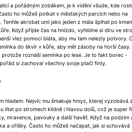
 palicí a pořádným zobákem, je k vidění všude, kde ros
i - často ho můžeš potkat v městských parcích nebo na
 Tenhle akrobat umí jako jeden z mála šplhat po kmen
ůře. Když přijde čas na hnízdo, vyhlídne si díru ve st
zmenší vlez pomocí bláta, aby mu tam nelezly potvory. C
emínka do škvír v kůře, aby měl zásoby na horší časy.
rotože roznáší semínka po lese. Je to fakt borec -
 pořád si zachoval všechny svoje ptačí finty.
y
dným hladem. Nejvíc mu šmakuje hmyz, kterej vyzobává 
lítat po stromech klidně i hlavou dolů, což je super fi
ky, mravence, pavouky a další havěť. Když na podzim 
a a oříšky. Často ho můžeš načapat, jak si schovává