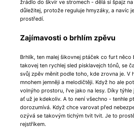
žrádlo do škvír ve stromech - dělá si špajz na
důležitej, protože reguluje hmyzáky, a navíc 
prostředí.
Zajímavosti o brhlím zpěvu
Brhlík, ten malej šikovnej ptáček co furt něco
takovej ten rychlej sled pisklavejch tónů, se č
svůj zpěv měnit podle toho, kde zrovna je. V 
mnohem jemněji a melodičtěji. Když ho ale po
volnýho prostoru, řve jako na lesy. Díky týhle
ať už je kdekoliv. A to není všechno - tenhle
dorozumívá. Když chce varovat před nebezpečím
ozývá se takovým tichým tvit tvit. Je to pro
rejstříkem.