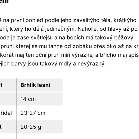
ení
š na první pohled podle jeho zavalitýho těla, krátkýho
í, který ho dělá jedinečným. Nahoře, od hlavy až po
a je zase světlejší, a na bocích má takový béžový
 pruh, kterej se mu táhne od zobáku přes oko až na kr
orát maj ten oční pruh míň výraznej a břicho maj spí
jejich barvy jsou takový mdlý a nevýrazný.
t
Brhlík lesní
14 cm
řídel
23-27 cm
t
20-25 g