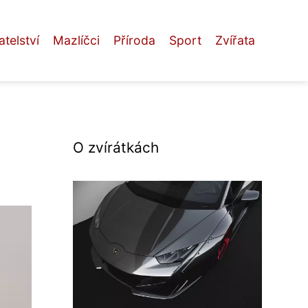
telství
Mazlíčci
Příroda
Sport
Zvířata
O zvírátkách