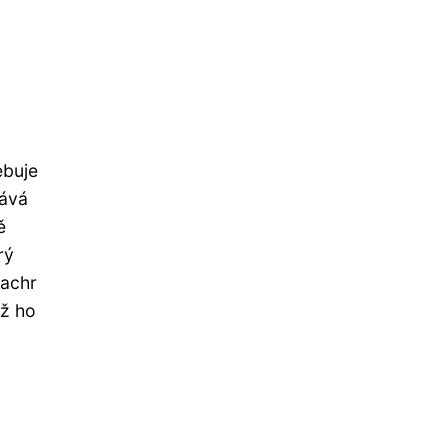
ebuje
tává
ě
rý
machr
yž ho