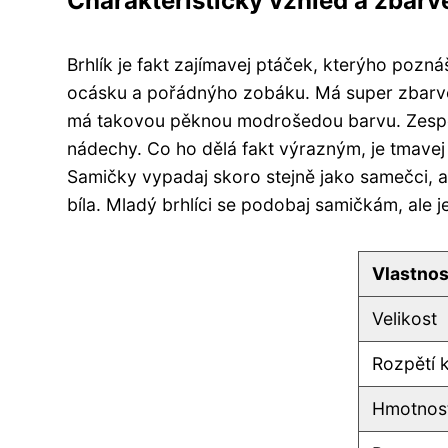
Charakteristický vzhled a zbarv
Brhlík je fakt zajímavej ptáček, kterýho pozná
ocásku a pořádnýho zobáku. Má super zbarven
má takovou pěknou modrošedou barvu. Zespod
nádechy. Co ho dělá fakt výrazným, je tmavej
Samičky vypadaj skoro stejně jako samečci, ak
bíla. Mladý brhlíci se podobaj samičkám, ale 
Vlastnos
Velikost
Rozpětí k
Hmotnos