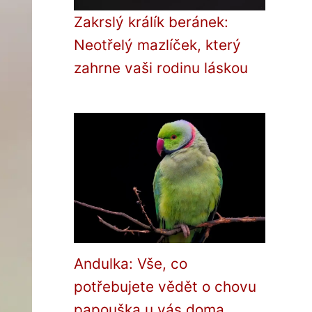
Zakrslý králík beránek:
Neotřelý mazlíček, který
zahrne vaši rodinu láskou
Andulka: Vše, co
potřebujete vědět o chovu
papouška u vás doma