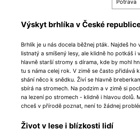
Potrava
Výskyt brhlíka v České republic
Brhlík je u nás docela běžnej pták. Najdeš ho
listnatý a smíšený lesy, ale klidně ho potkáš 
hlavně starší stromy s dírama, kde by mohl hní
tu s náma celej rok. V zimě se často přidává 
shání něco k snědku. Živí se hlavně breber
sbírá na stromech. Na podzim a v zimě si poc
na lezení po stromech - klidně i hlavou dolů.
chceš v přírodě poznat, není to žádnej problé
Život v lese i blízkosti lidí