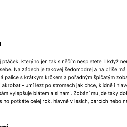
u
vej ptáček, kterýho jen tak s něčím nespletete. I když ne
sebe. Na zádech je takovej šedomodrej a na břiše má
ká palice s krátkým krčkem a pořádným špičatým zo
j akrobat - umí lézt po stromech jak chce, klidně i hla
sám vylepšuje blátem a slinami. Zobání mu jde taky do
ho potkáte celej rok, hlavně v lesích, parcích nebo n