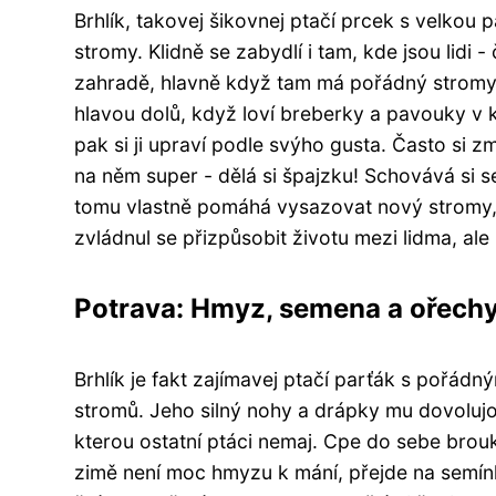
Brhlík, takovej šikovnej ptačí prcek s velkou
stromy. Klidně se zabydlí i tam, kde jsou lid
zahradě, hlavně když tam má pořádný stromy.
hlavou dolů, když loví breberky a pavouky v k
pak si ji upraví podle svýho gusta. Často si 
na něm super - dělá si špajzku! Schovává si s
tomu vlastně pomáhá vysazovat nový stromy, p
zvládnul se přizpůsobit životu mezi lidma, ale
Potrava: Hmyz, semena a ořech
Brhlík je fakt zajímavej ptačí parťák s pořá
stromů. Jeho silný nohy a drápky mu dovolujou 
kterou ostatní ptáci nemaj. Cpe do sebe brou
zimě není moc hmyzu k mání, přejde na semínk