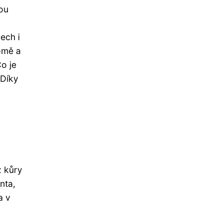
tou
ech i
romě a
o je
 Díky
z kůry
nta,
a v