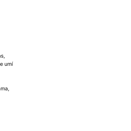
as,
že umí
ama,