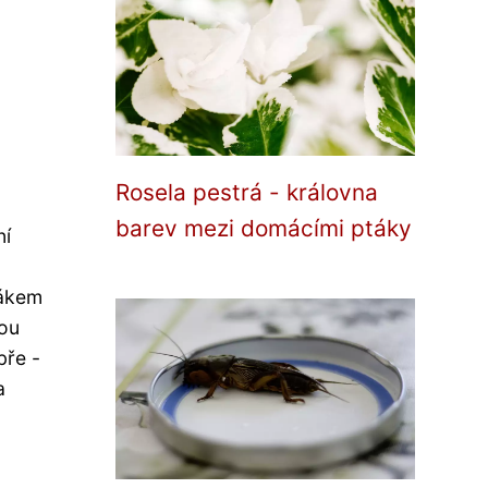
Rosela pestrá - královna
barev mezi domácími ptáky
ní
bákem
vou
bře -
a