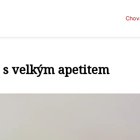
Chova
t s velkým apetitem