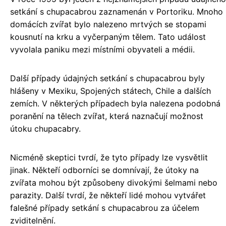
setkání s chupacabrou zaznamenán v Portoriku. Mnoho
domácích zvířat bylo nalezeno mrtvých se stopami
kousnutí na krku a vyčerpaným tělem. Tato událost
vyvolala paniku mezi místními obyvateli a médii.
Další případy údajných setkání s chupacabrou byly
hlášeny v Mexiku, Spojených státech, Chile a dalších
zemích. V některých případech byla nalezena podobná
poranění na tělech zvířat, která naznačují možnost
útoku chupacabry.
Nicméně skeptici tvrdí, že tyto případy lze vysvětlit
jinak. Někteří odborníci se domnívají, že útoky na
zvířata mohou být způsobeny divokými šelmami nebo
parazity. Další tvrdí, že někteří lidé mohou vytvářet
falešné případy setkání s chupacabrou za účelem
zviditelnění.