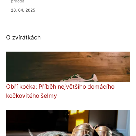
příroda
28. 04. 2025
O zvírátkách
Obří kočka: Příběh největšího domácího
kočkovitého šelmy