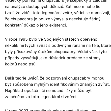
Vědecký pohled na chupacabru je skeptický a založen
na analýze dostupných důkazů. Zatímco mnoho lidí
tvrdí, že viděli toto legendární zvíře, vědci se domnívají,
že chupacabra je pouze výmysl a neexistuje žádný
konkrétní důkaz o jeho existenci.
V roce 1995 bylo ve Spojených státech objeveno
několik mrtvých zvířat s podivnými ranami na těle, které
byly přisuzovány útokům chupacabry. Vědci však tyto
případy vysvětlují jako důsledek predace ze strany
kojotů nebo psů.
Další teorie uvádí, že pozorování chupacabry mohou
být způsobena mylným identifikováním známých zvířat.
Například opuštění či nemocné lišky může být
zaměněno za toto legendární stvoření.
V roce 2007 provedla skupina genetiků studii na