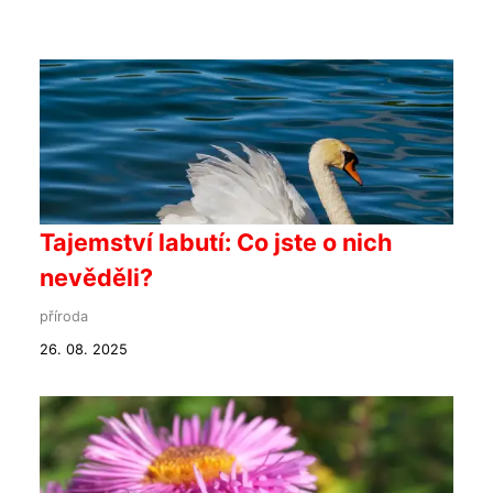
Tajemství labutí: Co jste o nich
nevěděli?
příroda
26. 08. 2025