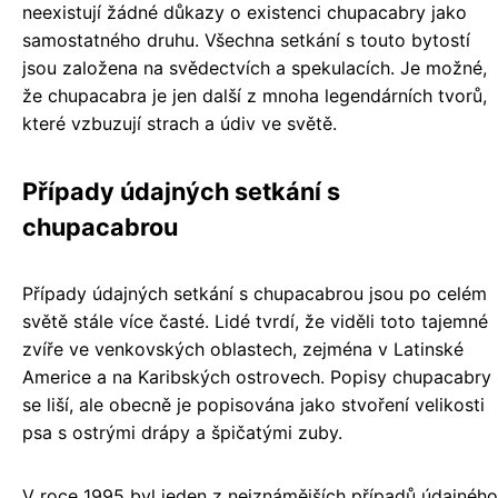
neexistují žádné důkazy o existenci chupacabry jako
samostatného druhu. Všechna setkání s touto bytostí
jsou založena na svědectvích a spekulacích. Je možné,
že chupacabra je jen další z mnoha legendárních tvorů,
které vzbuzují strach a údiv ve světě.
Případy údajných setkání s
chupacabrou
Případy údajných setkání s chupacabrou jsou po celém
světě stále více časté. Lidé tvrdí, že viděli toto tajemné
zvíře ve venkovských oblastech, zejména v Latinské
Americe a na Karibských ostrovech. Popisy chupacabry
se liší, ale obecně je popisována jako stvoření velikosti
psa s ostrými drápy a špičatými zuby.
V roce 1995 byl jeden z nejznámějších případů údajného