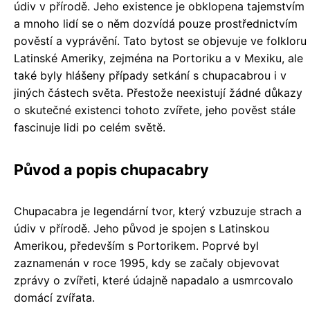
údiv v přírodě. Jeho existence je obklopena tajemstvím
a mnoho lidí se o něm dozvídá pouze prostřednictvím
pověstí a vyprávění. Tato bytost se objevuje ve folkloru
Latinské Ameriky, zejména na Portoriku a v Mexiku, ale
také byly hlášeny případy setkání s chupacabrou i v
jiných částech světa. Přestože neexistují žádné důkazy
o skutečné existenci tohoto zvířete, jeho pověst stále
fascinuje lidi po celém světě.
Původ a popis chupacabry
Chupacabra je legendární tvor, který vzbuzuje strach a
údiv v přírodě. Jeho původ je spojen s Latinskou
Amerikou, především s Portorikem. Poprvé byl
zaznamenán v roce 1995, kdy se začaly objevovat
zprávy o zvířeti, které údajně napadalo a usmrcovalo
domácí zvířata.