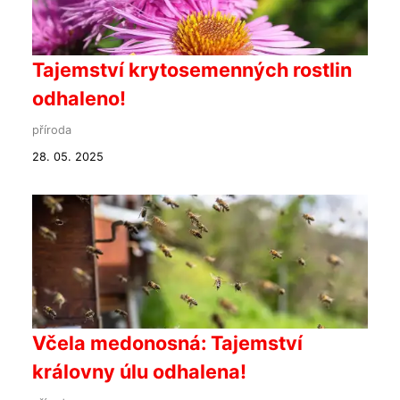
Tajemství krytosemenných rostlin
odhaleno!
příroda
28. 05. 2025
Včela medonosná: Tajemství
královny úlu odhalena!