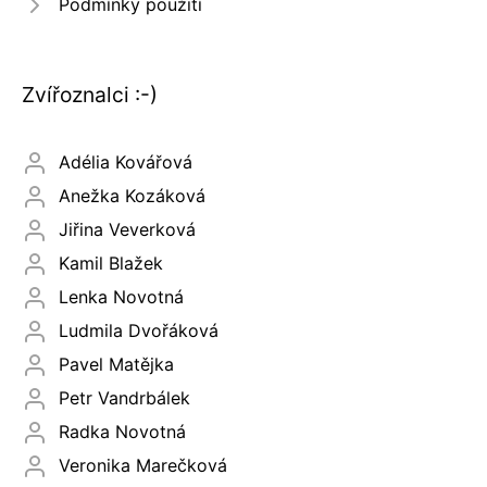
Podmínky použití
Zvířoznalci :-)
Adélia Kovářová
Anežka Kozáková
Jiřina Veverková
Kamil Blažek
Lenka Novotná
Ludmila Dvořáková
Pavel Matějka
Petr Vandrbálek
Radka Novotná
Veronika Marečková