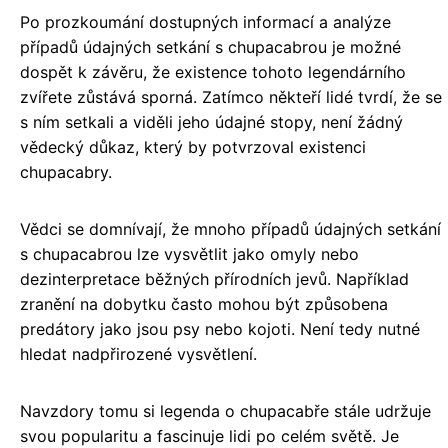
Po prozkoumání dostupných informací a analýze
případů údajných setkání s chupacabrou je možné
dospět k závěru, že existence tohoto legendárního
zvířete zůstává sporná. Zatímco někteří lidé tvrdí, že se
s ním setkali a viděli jeho údajné stopy, není žádný
vědecký důkaz, který by potvrzoval existenci
chupacabry.
Vědci se domnívají, že mnoho případů údajných setkání
s chupacabrou lze vysvětlit jako omyly nebo
dezinterpretace běžných přírodních jevů. Například
zranění na dobytku často mohou být způsobena
predátory jako jsou psy nebo kojoti. Není tedy nutné
hledat nadpřirozené vysvětlení.
Navzdory tomu si legenda o chupacabře stále udržuje
svou popularitu a fascinuje lidi po celém světě. Je