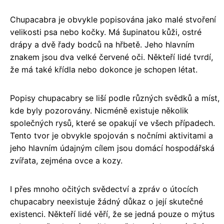
Chupacabra je obvykle popisována jako malé stvoření
velikosti psa nebo kočky. Má šupinatou kůži, ostré
drápy a dvě řady bodců na hřbetě. Jeho hlavním
znakem jsou dva velké červené oči. Někteří lidé tvrdí,
že má také křídla nebo dokonce je schopen létat.
Popisy chupacabry se liší podle různých svědků a míst,
kde byly pozorovány. Nicméně existuje několik
společných rysů, které se opakují ve všech případech.
Tento tvor je obvykle spojován s nočními aktivitami a
jeho hlavním údajným cílem jsou domácí hospodářská
zvířata, zejména ovce a kozy.
I přes mnoho očitých svědectví a zpráv o útocích
chupacabry neexistuje žádný důkaz o její skutečné
existenci. Někteří lidé věří, že se jedná pouze o mýtus