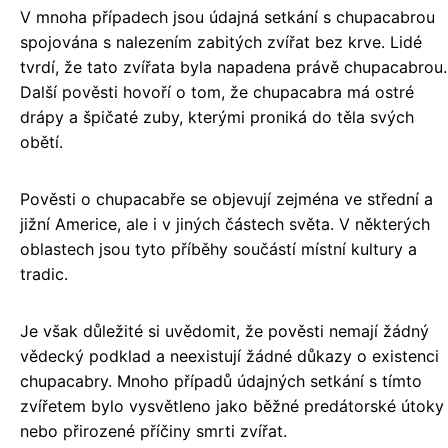
V mnoha případech jsou údajná setkání s chupacabrou
spojována s nalezením zabitých zvířat bez krve. Lidé
tvrdí, že tato zvířata byla napadena právě chupacabrou.
Další pověsti hovoří o tom, že chupacabra má ostré
drápy a špičaté zuby, kterými proniká do těla svých
obětí.
Pověsti o chupacabře se objevují zejména ve střední a
jižní Americe, ale i v jiných částech světa. V některých
oblastech jsou tyto příběhy součástí místní kultury a
tradic.
Je však důležité si uvědomit, že pověsti nemají žádný
vědecký podklad a neexistují žádné důkazy o existenci
chupacabry. Mnoho případů údajných setkání s tímto
zvířetem bylo vysvětleno jako běžné predátorské útoky
nebo přirozené příčiny smrti zvířat.