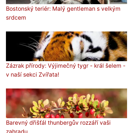
Bostonský teriér: Malý gentleman s velkým
srdcem
Zázrak přírody: Výjimečný tygr - král šelem -
v naší sekci Zvířata!
Barevný dřišťál thunbergův rozzáří vaši
zahradu