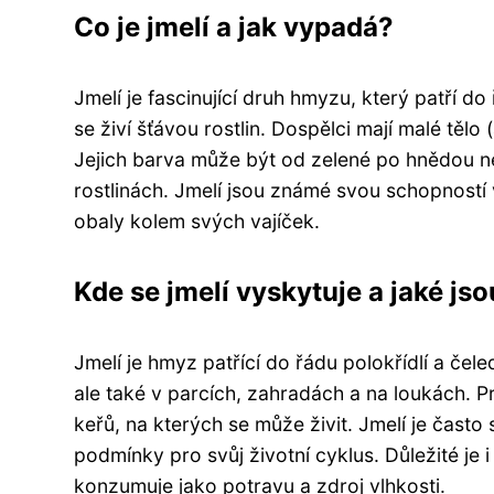
Co je jmelí a jak vypadá?
Jmelí je fascinující druh hmyzu, který patří d
se živí šťávou rostlin. Dospělci mají malé těl
Jejich barva může být od zelené po hnědou 
rostlinách. Jmelí jsou známé svou schopnost
obaly kolem svých vajíček.
Kde se jmelí vyskytuje a jaké js
Jmelí je hmyz patřící do řádu polokřídlí a čele
ale také v parcích, zahradách a na loukách. P
keřů, na kterých se může živit. Jmelí je čast
podmínky pro svůj životní cyklus. Důležité je 
konzumuje jako potravu a zdroj vlhkosti.