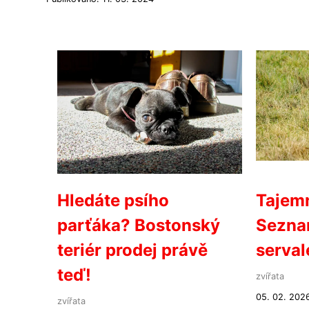
Hledáte psího
Tajemn
parťáka? Bostonský
Sezna
teriér prodej právě
serval
teď!
zvířata
05. 02. 202
zvířata