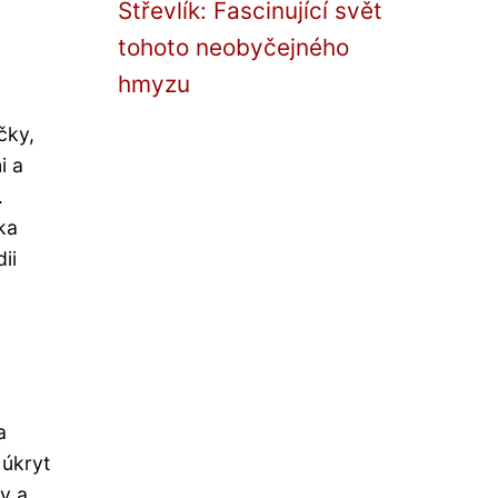
Střevlík: Fascinující svět
tohoto neobyčejného
hmyzu
čky,
i a
.
ka
ii
a
 úkryt
y a