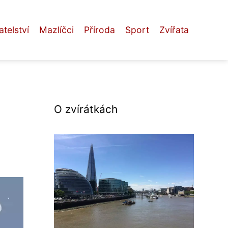
telství
Mazlíčci
Příroda
Sport
Zvířata
O zvírátkách