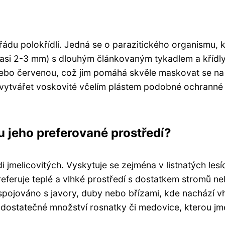
o řádu polokřídlí. Jedná se o parazitického organismu, 
o (asi 2-3 mm) s dlouhým článkovaným tykadlem a křídly
nebo červenou, což jim pomáhá skvěle maskovat se na
í vytvářet voskovité včelím plástem podobné ochranné
ou jeho preferované prostředí?
di jmelicovitých. Vyskytuje se zejména v listnatých lesí
referuje teplé a vlhké prostředí s dostatkem stromů n
o spojováno s javory, duby nebo břízami, kde nachází 
i dostatečné množství rosnatky či medovice, kterou jme