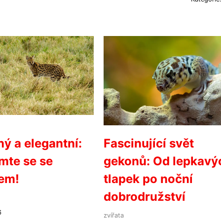
ý a elegantní:
Fascinující svět
mte se se
gekonů: Od lepkavý
em!
tlapek po noční
dobrodružství
6
zvířata