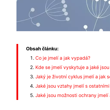
Obsah článku:
Co je jmelí a jak vypadá?
Kde se jmelí vyskytuje a jaké jso
Jaký je životní cyklus jmelí a jak
Jaké jsou vztahy jmelí s ostatní
Jaké jsou možnosti ochrany jmelí