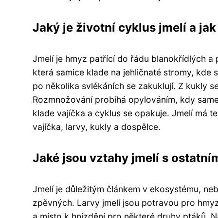
Jaký je životní cyklus jmelí a j
Jmelí je hmyz patřící do řádu blanokřídlých a 
která samice klade na jehličnaté stromy, kde se
po několika svlékáních se zakuklují. Z kukly
Rozmnožování probíhá opylováním, kdy samec
klade vajíčka a cyklus se opakuje. Jmelí má 
vajíčka, larvy, kukly a dospělce.
Jaké jsou vztahy jmelí s ostatn
Jmelí je důležitým článkem v ekosystému, ne
zpěvných. Larvy jmelí jsou potravou pro hmyzo
a místo k hnízdění pro některé druhy ptáků. N