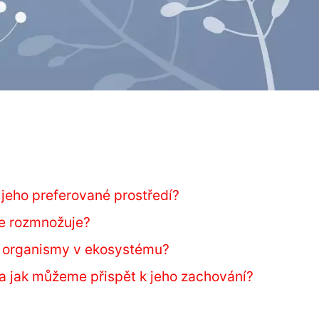
u jeho preferované prostředí?
 se rozmnožuje?
mi organismy v ekosystému?
 a jak můžeme přispět k jeho zachování?