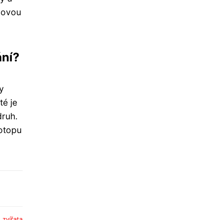
íčovou
ání?
y
té je
ruh.
iotopu
:
zvířata