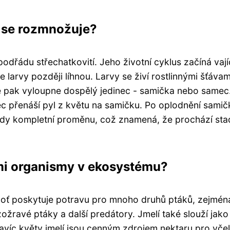
ak se rozmnožuje?
podřádu střechatkovití. Jeho životní cyklus začíná vají
 larvy později líhnou. Larvy se živí rostlinnými šťávam
 se pak vyloupne dospělý jedinec - samička nebo samec
 přenáší pyl z květu na samičku. Po oplodnění samič
tedy kompletní proměnu, což znamená, že prochází stad
ími organismy v ekosystému?
boť poskytuje potravu pro mnoho druhů ptáků, zejmén
žravé ptáky a další predátory. Jmelí také slouží jako
avíc květy jmelí jsou cenným zdrojem nektaru pro včel