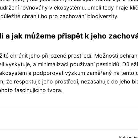
a udržení rovnováhy v ekosystému. Jmelí tedy hraje kl
 důležité chránit ho pro zachování biodiverzity.
í a jak můžeme přispět k jeho zachov
žité chránit jeho přirozené prostředí. Možnosti ochran
í vyskytuje, a minimalizaci používání pesticidů. Důleži
 ekosystém a podporovat výzkum zaměřený na tento d
m, že respektuje jeho prostředí, nezasahuje do jeho b
hoto fascinujícího tvora.
Kategorie