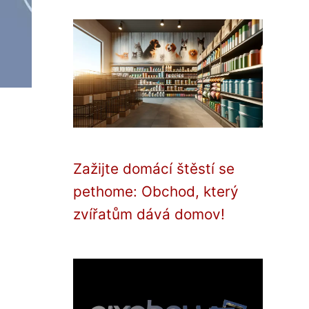
Zažijte domácí štěstí se
pethome: Obchod, který
zvířatům dává domov!