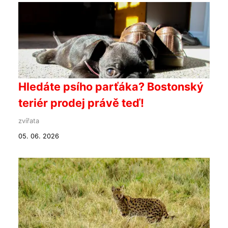
Hledáte psího parťáka? Bostonský
teriér prodej právě teď!
zvířata
05. 06. 2026