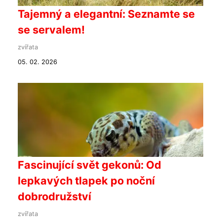
Tajemný a elegantní: Seznamte se
se servalem!
zvířata
05. 02. 2026
Fascinující svět gekonů: Od
lepkavých tlapek po noční
dobrodružství
zvířata