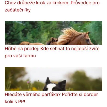
Chov drůbeže krok za krokem: Průvodce pro
začátečníky
Hříbě na prodej: Kde sehnat to nejlepší zvíře
pro vaši farmu
Hledáte věrného parťáka? Pořiďte si border
kolii s PP!