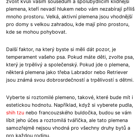
zvolit kvůli vašim sousedům a spolubydlícím klidnější
plemena, kteří nevadí hlukem nebo vám nezabírají příliš
mnoho prostoru. Velká, aktivní plemena jsou vhodnější
pro domy s velkou zahradou, kde mají plno prostoru,
kde se mohou pohybovat.
Další faktor, na který byste si měli dát pozor, je
temperament vašeho psa. Pokud máte děti, zvolte psa,
který je trpělivý a společenský. Pokud jde o plemena,
některá plemena jako třeba Labrador nebo Retriever
jsou známá svou dobrosrdečností a trpělivostí s dětmi.
Vyberte si roztomilé plemeno, takové, které bude mít i
estetickou hodnotu. Například, když si vyberete pudla,
shih tzu
nebo francouzského buldočka, budou se vám
líbit jeho účes a roztomilá tvářička, ale tato plemena
samozřejmě nejsou vhodná pro všechny druhy bytů a
pro každou rodinu.