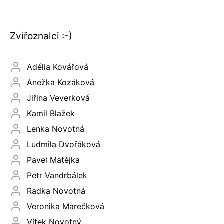
Zvířoznalci :-)
Adélia Kovářová
Anežka Kozáková
Jiřina Veverková
Kamil Blažek
Lenka Novotná
Ludmila Dvořáková
Pavel Matějka
Petr Vandrbálek
Radka Novotná
Veronika Marečková
Vítek Novotný