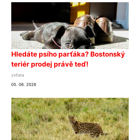
Hledáte psího parťáka? Bostonský
teriér prodej právě teď!
zvířata
05. 06. 2026