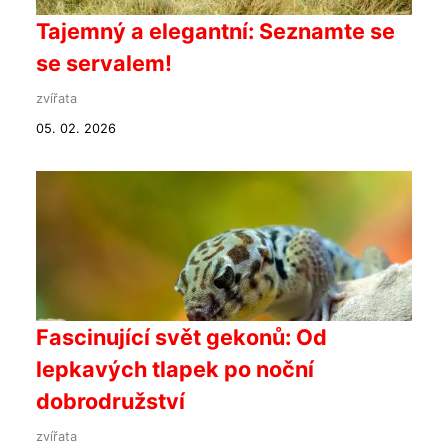
Tajemný a elegantní: Seznamte se
se servalem!
zvířata
05. 02. 2026
Fascinující svět gekonů: Od
lepkavých tlapek po noční
dobrodružství
zvířata