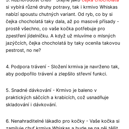
si vybírá různé druhy potravy, tak i krmivo Whiskas
nabízí spoustu chutných variant. Od ryb, co by si
čejka chocholatá taky dala, až po masové přísady -
prostě všechno, co vaše kočka potřebuje pro
zpestření jídelníčku. A když už mluvíme o mlsných
jazýčcích, čejka chocholatá by taky ocenila takovou
pestrost, no ne?
4. Podpora trávení - Složení krmiva je navrženo tak,
aby podpořilo trávení a zlepšilo střevní funkci.
5. Snadné dávkování - Krmivo je baleno v
praktických sáčcích a krabicích, což usnadňuje
skladování i dávkování.
6. Nenahraditelné lákadlo pro kočky - Vaše kočka si
zamiluje chuť krmiva Whiskas a bude se na něj těšit