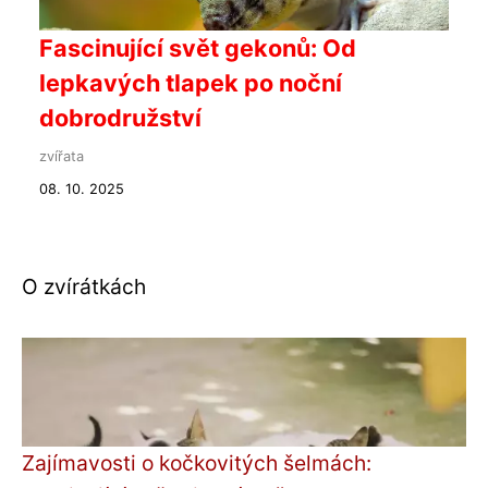
Fascinující svět gekonů: Od
lepkavých tlapek po noční
dobrodružství
zvířata
08. 10. 2025
O zvírátkách
Zajímavosti o kočkovitých šelmách: