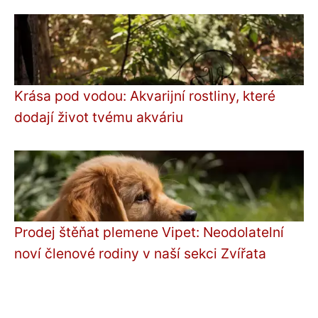
Krása pod vodou: Akvarijní rostliny, které
dodají život tvému akváriu
Prodej štěňat plemene Vipet: Neodolatelní
noví členové rodiny v naší sekci Zvířata