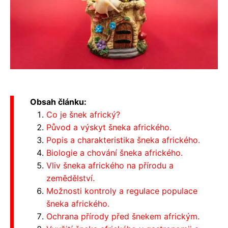
Obsah článku:
Co je šnek africký?
Původ a výskyt šneka afrického.
Popis a charakteristika šneka afrického.
Biologie a chování šneka afrického.
Vliv šneka afrického na přírodu a
zemědělství.
Možnosti kontroly a regulace populace
šneka afrického.
Ochrana přírody před šnekem africkým.