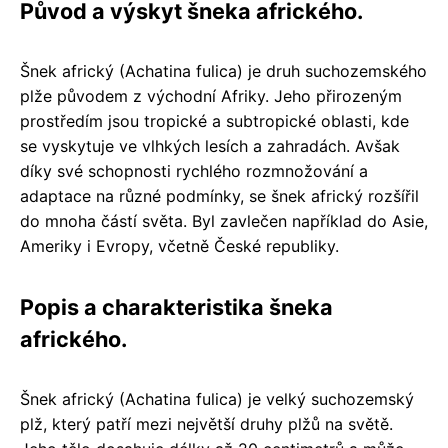
Původ a výskyt šneka afrického.
Šnek africký (Achatina fulica) je druh suchozemského
plže původem z východní Afriky. Jeho přirozeným
prostředím jsou tropické a subtropické oblasti, kde
se vyskytuje ve vlhkých lesích a zahradách. Avšak
díky své schopnosti rychlého rozmnožování a
adaptace na různé podmínky, se šnek africký rozšířil
do mnoha částí světa. Byl zavlečen například do Asie,
Ameriky i Evropy, včetně České republiky.
Popis a charakteristika šneka
afrického.
Šnek africký (Achatina fulica) je velký suchozemský
plž, který patří mezi největší druhy plžů na světě.