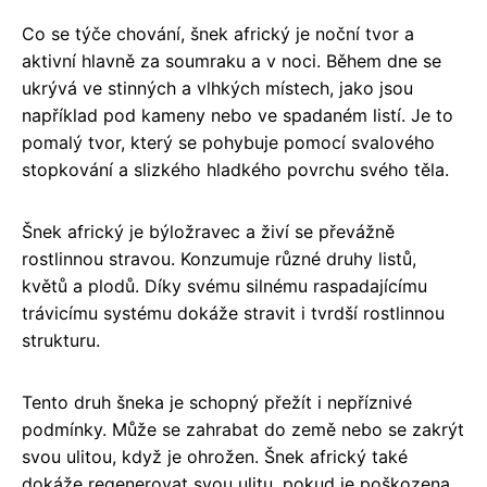
Co se týče chování, šnek africký je noční tvor a
aktivní hlavně za soumraku a v noci. Během dne se
ukrývá ve stinných a vlhkých místech, jako jsou
například pod kameny nebo ve spadaném listí. Je to
pomalý tvor, který se pohybuje pomocí svalového
stopkování a slizkého hladkého povrchu svého těla.
Šnek africký je býložravec a živí se převážně
rostlinnou stravou. Konzumuje různé druhy listů,
květů a plodů. Díky svému silnému raspadajícímu
trávicímu systému dokáže stravit i tvrdší rostlinnou
strukturu.
Tento druh šneka je schopný přežít i nepříznivé
podmínky. Může se zahrabat do země nebo se zakrýt
svou ulitou, když je ohrožen. Šnek africký také
dokáže regenerovat svou ulitu, pokud je poškozena.