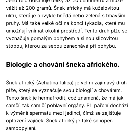
Jeho tělo dosahuje délky až 20 centimetrů a může
vážit až 200 gramů. Šnek africký má kuželovitou
ulitu, která je obvykle hnědá nebo zelená s tmavšími
pruhy. Má také velké oči na konci tykadla, které mu
umožňují vnímat okolní prostředí. Tento druh plže se
vyznačuje pomalým pohybem a silnou slizovitou
stopou, kterou za sebou zanechává při pohybu.
Biologie a chování šneka afrického.
Šnek africký (Achatina fulica) je velmi zajímavý druh
plže, který se vyznačuje svou biologií a chováním.
Tento šnek je hermafrodit, což znamená, že má jak
samčí, tak samičí pohlavní orgány. Při páření dochází
k výměně spermatu mezi jedinci, čímž se zajišťuje
oplození vajíček. Šnek africký je také schopen
samoopylení.