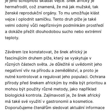
je jeho schopnost skládat vejce. Šnek africký je
hermafrodit, což znamená, že má jak mužské, tak
ženské reprodukční orgány. To mu umožňuje klást
vejce i oplodnit samičku. Tento druh plže je také
velmi odolný vůči nepříznivým podmínkám prostředí
a dokáže přežít dlouhodobou sucho nebo extrémní
teploty.
Závěrem lze konstatovat, že šnek africký je
fascinujícím druhem plže, který se vyskytuje v
různých částech světa. Je důležité si uvědomit jeho
negativní vliv na přírodu a zemědělství, a proto je
nutné kontrolovat a regulovat jeho populaci. Ochrana
přírody před šnekem africkým by měla být prioritou a
mohou být použity různé metody, jako například
biologická kontrola. Zajímavostí je, že šnek africký
má také své využití v gastronomii a kosmetice.
Doporučujeme čtenářům sledovat aktuální informace