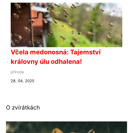
Včela medonosná: Tajemství
královny úlu odhalena!
příroda
28. 04. 2025
O zvírátkách