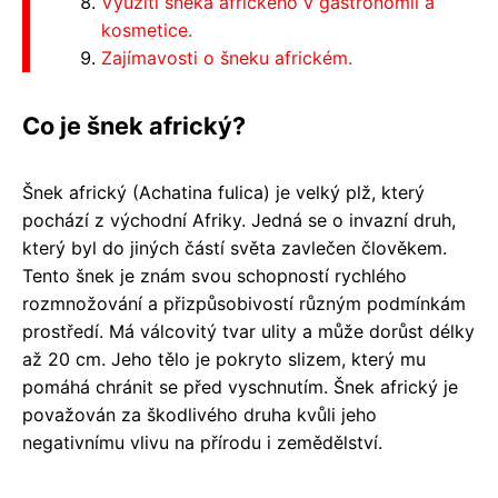
Využití šneka afrického v gastronomii a
kosmetice.
Zajímavosti o šneku africkém.
Co je šnek africký?
Šnek africký (Achatina fulica) je velký plž, který
pochází z východní Afriky. Jedná se o invazní druh,
který byl do jiných částí světa zavlečen člověkem.
Tento šnek je znám svou schopností rychlého
rozmnožování a přizpůsobivostí různým podmínkám
prostředí. Má válcovitý tvar ulity a může dorůst délky
až 20 cm. Jeho tělo je pokryto slizem, který mu
pomáhá chránit se před vyschnutím. Šnek africký je
považován za škodlivého druha kvůli jeho
negativnímu vlivu na přírodu i zemědělství.