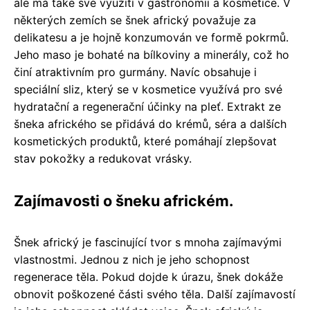
ale má také své využití v gastronomii a kosmetice. V
některých zemích se šnek africký považuje za
delikatesu a je hojně konzumován ve formě pokrmů.
Jeho maso je bohaté na bílkoviny a minerály, což ho
činí atraktivním pro gurmány. Navíc obsahuje i
speciální sliz, který se v kosmetice využívá pro své
hydratační a regenerační účinky na pleť. Extrakt ze
šneka afrického se přidává do krémů, séra a dalších
kosmetických produktů, které pomáhají zlepšovat
stav pokožky a redukovat vrásky.
Zajímavosti o šneku africkém.
Šnek africký je fascinující tvor s mnoha zajímavými
vlastnostmi. Jednou z nich je jeho schopnost
regenerace těla. Pokud dojde k úrazu, šnek dokáže
obnovit poškozené části svého těla. Další zajímavostí