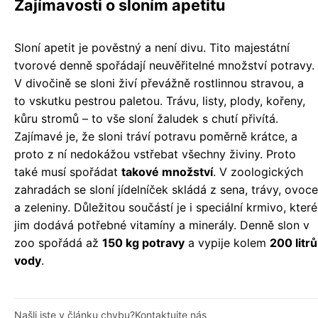
Zajímavosti o sloním apetitu
Sloní apetit je pověstný a není divu. Tito majestátní
tvorové denně spořádají neuvěřitelné množství potravy.
V divočině se sloni živí převážně rostlinnou stravou, a
to vskutku pestrou paletou. Trávu, listy, plody, kořeny,
kůru stromů – to vše sloní žaludek s chutí přivítá.
Zajímavé je, že sloni tráví potravu poměrně krátce, a
proto z ní nedokážou vstřebat všechny živiny. Proto
také musí spořádat
takové množství
. V zoologických
zahradách se sloní jídelníček skládá z sena, trávy, ovoce
a zeleniny. Důležitou součástí je i speciální krmivo, které
jim dodává potřebné vitamíny a minerály. Denně slon v
zoo spořádá až
150 kg potravy
a vypije kolem
200 litrů
vody
.
Našli jste v článku chybu?
Kontaktujte nás