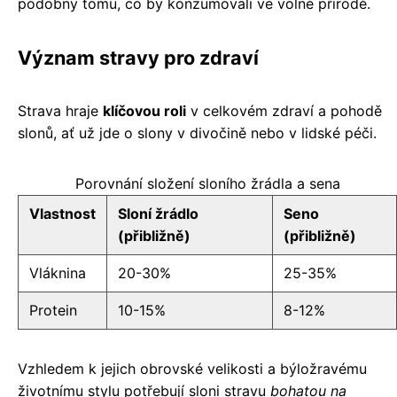
podobný tomu, co by konzumovali ve volné přírodě.
Význam stravy pro zdraví
Strava hraje
klíčovou roli
v celkovém zdraví a pohodě
slonů, ať už jde o slony v divočině nebo v lidské péči.
Porovnání složení sloního žrádla a sena
Vlastnost
Sloní žrádlo
Seno
(přibližně)
(přibližně)
Vláknina
20-30%
25-35%
Protein
10-15%
8-12%
Vzhledem k jejich obrovské velikosti a býložravému
životnímu stylu potřebují sloni stravu
bohatou na