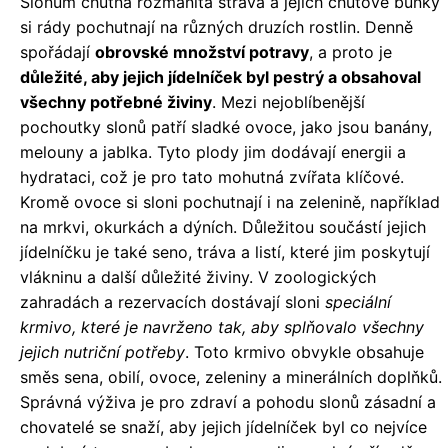
Slonům chutná rozmanitá strava a jejich chuťové buňky
si rády pochutnají na různých druzích rostlin. Denně
spořádají
obrovské množství potravy
, a proto je
důležité, aby jejich jídelníček byl pestrý a obsahoval
všechny potřebné živiny
. Mezi nejoblíbenější
pochoutky slonů patří sladké ovoce, jako jsou banány,
melouny a jablka. Tyto plody jim dodávají energii a
hydrataci, což je pro tato mohutná zvířata klíčové.
Kromě ovoce si sloni pochutnají i na zelenině, například
na mrkvi, okurkách a dýních. Důležitou součástí jejich
jídelníčku je také seno, tráva a listí, které jim poskytují
vlákninu a další důležité živiny. V zoologických
zahradách a rezervacích dostávají sloni
speciální
krmivo, které je navrženo tak, aby splňovalo všechny
jejich nutriční potřeby
. Toto krmivo obvykle obsahuje
směs sena, obilí, ovoce, zeleniny a minerálních doplňků.
Správná výživa je pro zdraví a pohodu slonů zásadní a
chovatelé se snaží, aby jejich jídelníček byl co nejvíce