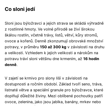
Co sloni jedí
Sloni jsou býložravci a jejich strava se skládá výhradně
z rostlinné hmoty. Ve volné přírodě se živí širokou
škálou rostlin, včetně trávy, listů, větví, kůry stromů,
ovoce a kořenů. Denně zkonzumují obrovské množství
potravy, v průměru
150 až 300 kg
v závislosti na druhu
a velikosti. Vzhledem k jejich velikosti a nárokům na
potravu tráví sloni většinu dne krmením, až
16 hodin
denně
.
V zajetí se krmivo pro slony liší v závislosti na
dostupnosti a ročním období. Základ tvoří seno, tráva,
listnaté větve a speciální granule pro býložravce, které
doplňují důležité živiny. Mezi oblíbené pochoutky patří
ovoce, zelenina, jako jsou jablka, banány, mrkev nebo