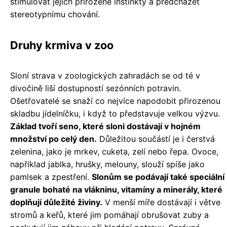
stimulovat jejich přirozené instinkty a předcházet
stereotypnímu chování.
Druhy krmiva v zoo
Sloní strava v zoologických zahradách se od té v
divočině liší dostupností sezónních potravin.
Ošetřovatelé se snaží co nejvíce napodobit přirozenou
skladbu jídelníčku, i když to představuje velkou výzvu.
Základ tvoří seno, které sloni dostávají v hojném
množství po celý den.
Důležitou součástí je i čerstvá
zelenina, jako je mrkev, cuketa, zelí nebo řepa. Ovoce,
například jablka, hrušky, melouny, slouží spíše jako
pamlsek a zpestření.
Slonům se podávají také speciální
granule bohaté na vlákninu, vitamíny a minerály, které
doplňují důležité živiny.
V menší míře dostávají i větve
stromů a keřů, které jim pomáhají obrušovat zuby a