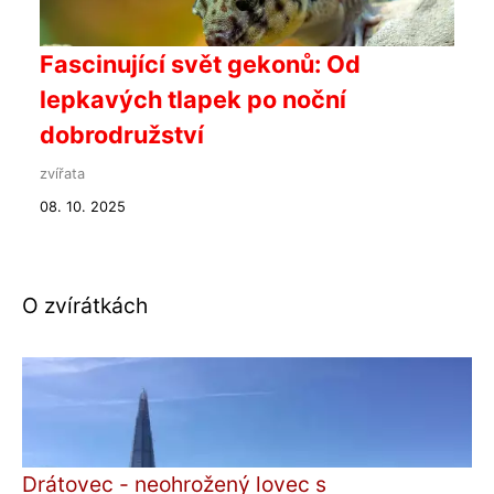
Fascinující svět gekonů: Od
lepkavých tlapek po noční
dobrodružství
zvířata
08. 10. 2025
O zvírátkách
Drátovec - neohrožený lovec s