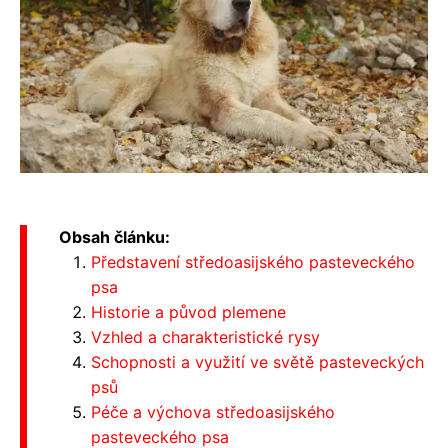
Obsah článku:
Představení středoasijského pasteveckého
psa
Historie a původ plemene
Vzhled a charakteristické rysy
Schopnosti a využití ve světě pasteveckých
psů
Péče a výchova středoasijského
pasteveckého psa