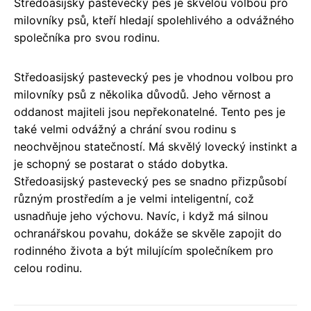
Středoasijský pastevecký pes je skvělou volbou pro
milovníky psů, kteří hledají spolehlivého a odvážného
společníka pro svou rodinu.
Středoasijský pastevecký pes je vhodnou volbou pro
milovníky psů z několika důvodů. Jeho věrnost a
oddanost majiteli jsou nepřekonatelné. Tento pes je
také velmi odvážný a chrání svou rodinu s
neochvějnou statečností. Má skvělý lovecký instinkt a
je schopný se postarat o stádo dobytka.
Středoasijský pastevecký pes se snadno přizpůsobí
různým prostředím a je velmi inteligentní, což
usnadňuje jeho výchovu. Navíc, i když má silnou
ochranářskou povahu, dokáže se skvěle zapojit do
rodinného života a být milujícím společníkem pro
celou rodinu.