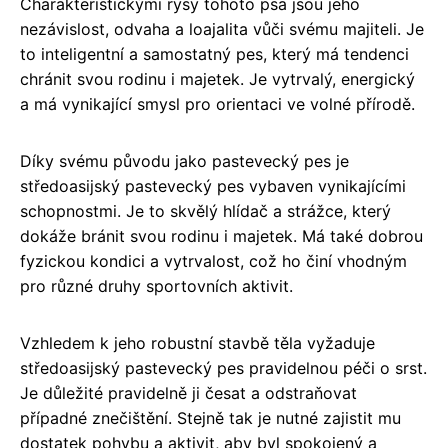
Charakteristickými rysy tohoto psa jsou jeho
nezávislost, odvaha a loajalita vůči svému majiteli. Je
to inteligentní a samostatný pes, který má tendenci
chránit svou rodinu i majetek. Je vytrvalý, energický
a má vynikající smysl pro orientaci ve volné přírodě.
Díky svému původu jako pastevecký pes je
středoasijský pastevecký pes vybaven vynikajícími
schopnostmi. Je to skvělý hlídač a strážce, který
dokáže bránit svou rodinu i majetek. Má také dobrou
fyzickou kondici a vytrvalost, což ho činí vhodným
pro různé druhy sportovních aktivit.
Vzhledem k jeho robustní stavbě těla vyžaduje
středoasijský pastevecký pes pravidelnou péči o srst.
Je důležité pravidelně ji česat a odstraňovat
případné znečištění. Stejně tak je nutné zajistit mu
dostatek pohybu a aktivit, aby byl spokojený a