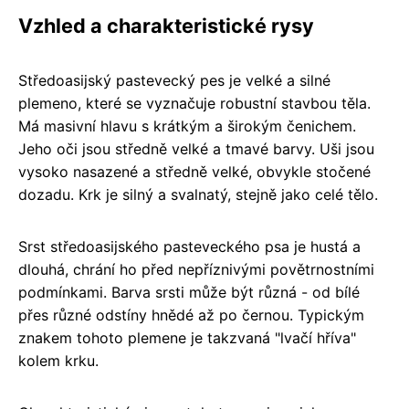
Vzhled a charakteristické rysy
Středoasijský pastevecký pes je velké a silné
plemeno, které se vyznačuje robustní stavbou těla.
Má masivní hlavu s krátkým a širokým čenichem.
Jeho oči jsou středně velké a tmavé barvy. Uši jsou
vysoko nasazené a středně velké, obvykle stočené
dozadu. Krk je silný a svalnatý, stejně jako celé tělo.
Srst středoasijského pasteveckého psa je hustá a
dlouhá, chrání ho před nepříznivými povětrnostními
podmínkami. Barva srsti může být různá - od bílé
přes různé odstíny hnědé až po černou. Typickým
znakem tohoto plemene je takzvaná "lvačí hříva"
kolem krku.