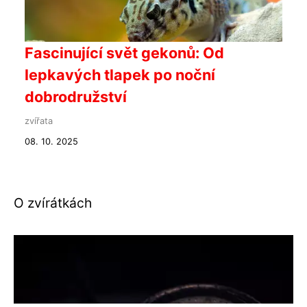
Fascinující svět gekonů: Od
lepkavých tlapek po noční
dobrodružství
zvířata
08. 10. 2025
O zvírátkách