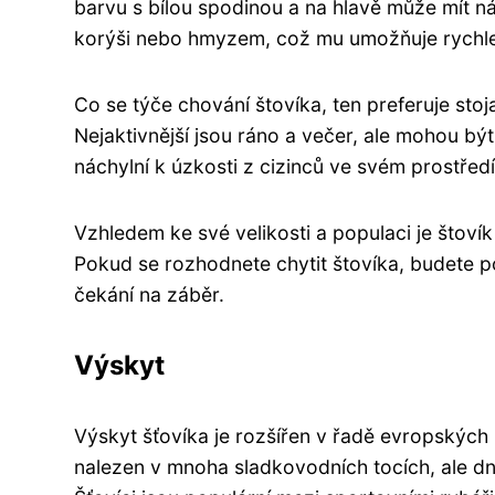
barvu s bílou spodinou a na hlavě může mít n
korýši nebo hmyzem, což mu umožňuje rychle
Co se týče chování štovíka, ten preferuje stoj
Nejaktivnější jsou ráno a večer, ale mohou být
náchylní k úzkosti z cizinců ve svém prostředí
Vzhledem ke své velikosti a populaci je štoví
Pokud se rozhodnete chytit štovíka, budete p
čekání na záběr.
Výskyt
Výskyt šťovíka je rozšířen v řadě evropských
nalezen v mnoha sladkovodních tocích, ale dn