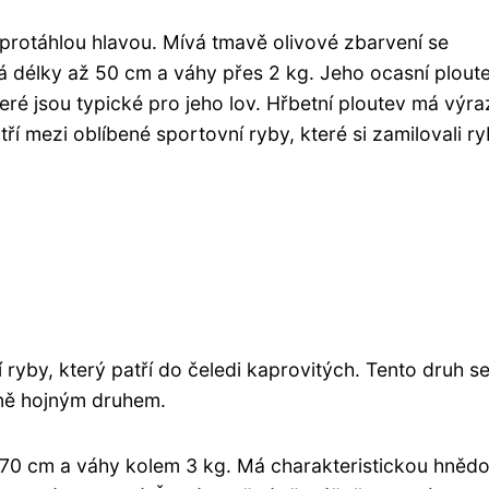
 protáhlou hlavou. Mívá tmavě olivové zbarvení se
tá délky až 50 cm a váhy přes 2 kg. Jeho ocasní ploute
eré jsou typické pro jeho lov. Hřbetní ploutev má výr
ří mezi oblíbené sportovní ryby, které si zamilovali ry
 ryby, který patří do čeledi kaprovitých. Tento druh s
rně hojným druhem.
ž 70 cm a váhy kolem 3 kg. Má charakteristickou hněd