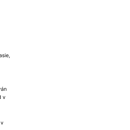
asie,
ván
d v
 v