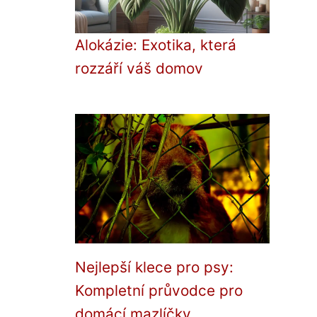
Alokázie: Exotika, která
rozzáří váš domov
Nejlepší klece pro psy:
Kompletní průvodce pro
domácí mazlíčky