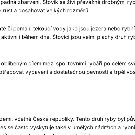
ápadná zbarvení. Štovík se živí převážně drobnými ry
 růst a dosahovat velkých rozměrů.
até či pomalu tekoucí vody jako jsou jezera nebo rybní
 aktivní i během dne. Štovíci jsou velmi plachý druh ry
.
k oblíbeným cílem mezi sportovními rybáři po celém sv
otřebovat vybavení s dostatečnou pevností a trpělivos
 zemí, včetně České republiky. Tento druh ryby byl p
es se často vyskytuje také v umělých nádržích a rybní