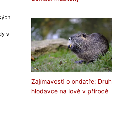
dkých
s
dy s
Zajímavosti o ondatře: Druh
hlodavce na lově v přírodě