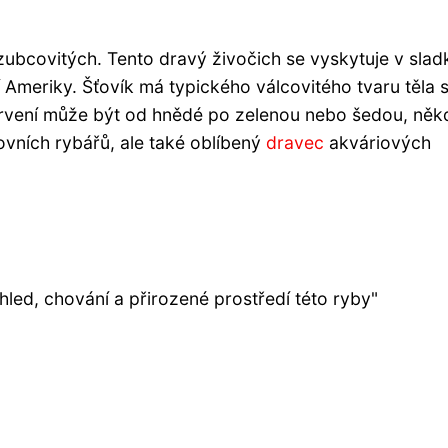
ozubcovitých. Tento dravý živočich se vyskytuje v sla
 Ameriky. Šťovík má typického válcovitého tvaru těla 
arvení může být od hnědé po zelenou nebo šedou, něk
ovních rybářů, ale také oblíbený
dravec
akváriových
led, chování a přirozené prostředí této ryby"