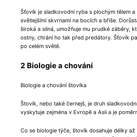
Šťovík je sladkovodní ryba s plochým tělem a
světlejšími skvrnami na bocích a břiše. Dorůs
široká a silná, umožňuje mu prudké záběry, kt
ostny, chrání ho tak před predátory. Šťovík pat
po celém světě.
2 Biologie a chování
Biologie a chování štovíka
Štovík, nebo také černejš, je druh sladkovodní
vyskytuje zejména v Evropě a Asii a je pomě
Co se biologie týče, štovík dosahuje délky a