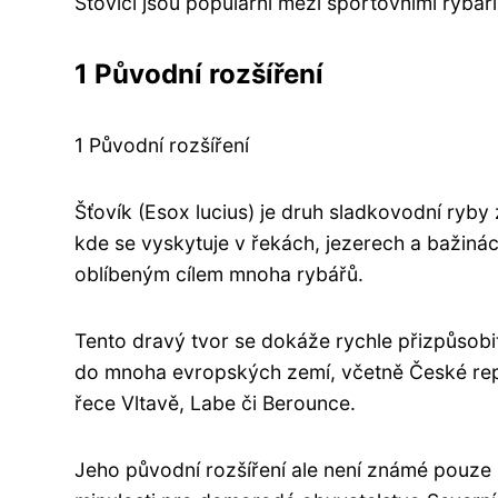
Šťovíci jsou populární mezi sportovními rybáři
1 Původní rozšíření
1 Původní rozšíření
Šťovík (Esox lucius) je druh sladkovodní ryby 
kde se vyskytuje v řekách, jezerech a bažinác
oblíbeným cílem mnoha rybářů.
Tento dravý tvor se dokáže rychle přizpůsob
do mnoha evropských zemí, včetně České repu
řece Vltavě, Labe či Berounce.
Jeho původní rozšíření ale není známé pouze kvů