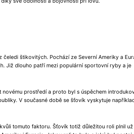
 díky své odolnosti a bojovnosti při lovu.
z čeledi štikovitých. Pochází ze Severní Ameriky a Eur
h. Již dlouho patří mezi populární sportovní ryby a je
it novému prostředí a proto byl s úspěchem introduko
bliky. V současné době se šťovík vyskytuje napříkla
li tomuto faktoru. Šťovík totiž důležitou roli plnil už