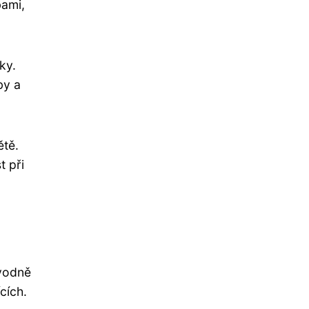
bami,
ky.
by a
ětě.
t při
ůvodně
cích.