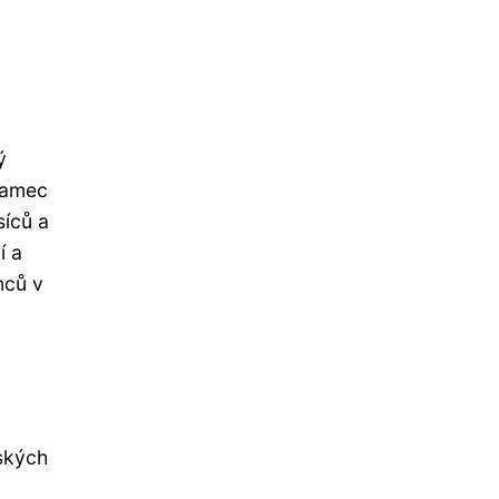
ý
 samec
síců a
í a
nců v
dských