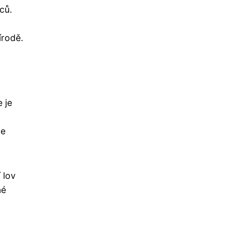
ců.
írodě.
 je
je
 lov
né