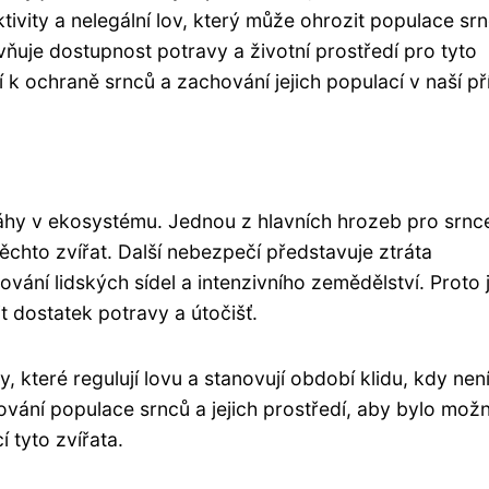
ktivity a nelegální lov, který může ohrozit populace srn
vňuje dostupnost potravy a životní prostředí pro tyto
 k ochraně srnců a zachování jejich populací v naší př
áhy v ekosystému. Jednou z hlavních hrozeb pro srnce
ěchto zvířat. Další nebezpečí představuje ztráta
vání lidských sídel a intenzivního zemědělství. Proto 
tit dostatek potravy a útočišť.
, které regulují lovu a stanovují období klidu, kdy není
ování populace srnců a jejich prostředí, aby bylo mož
 tyto zvířata.