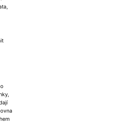
ata,
it
co
nky,
dají
zrovna
chem