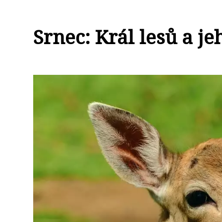
Srnec: Král lesů a je