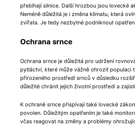
přebíhají silnice. Další hrozbou jsou lovecké a
Neméně důležitá je i změna klimatu, která ovli
zvířata. Je tedy nezbytné podniknout opatření
Ochrana srnce
Ochrana srnce je důležitá pro udržení rovnov
pytláctví, které může vážně ohrozit populaci t
přirozeného prostředí srnců v důsledku rozšiřo
důležité chránit jejich životní prostředí a zajis
K ochraně srnce přispívají také lovecké zákony
povolen. Důležitým opatřením je také monitor
včas reagovat na změny a problémy ohrožující