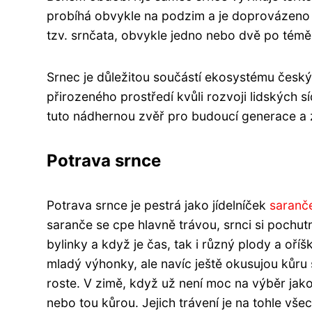
probíhá obvykle na podzim a je doprovázeno 
tzv. srnčata, obvykle jedno nebo dvě po téměř
Srnec je důležitou součástí ekosystému český
přirozeného prostředí kvůli rozvoji lidských sí
tuto nádhernou zvěř pro budoucí generace a 
Potrava srnce
Potrava srnce je pestrá jako jídelníček
saranč
saranče se cpe hlavně trávou, srnci si pochutn
bylinky a když je čas, tak i různý plody a oříš
mladý výhonky, ale navíc ještě okusujou kůru 
roste. V zimě, když už není moc na výběr jako
nebo tou kůrou. Jejich trávení je na tohle vš