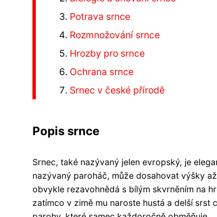
Potrava srnce
Rozmnožování srnce
Hrozby pro srnce
Ochrana srnce
Srnec v české přírodě
Popis srnce
Srnec, také nazývaný jelen evropský, je elegan
nazývaný paroháč, může dosahovat výšky až 1
obvykle rezavohnědá s bílým skvrněním na hrd
zatímco v zimě mu naroste hustá a delší srst
parohy, které samec každoročně obměňuje.