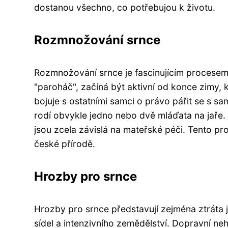
dostanou všechno, co potřebujou k životu.
Rozmnožování srnce
Rozmnožování srnce je fascinujícím procesem,
"paroháč", začíná být aktivní od konce zimy, 
bojuje s ostatními samci o právo pářit se s sa
rodí obvykle jedno nebo dvě mláďata na jaře.
jsou zcela závislá na mateřské péči. Tento p
české přírodě.
Hrozby pro srnce
Hrozby pro srnce představují zejména ztráta j
sídel a intenzivního zemědělství. Dopravní n