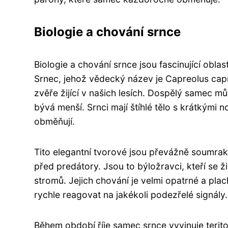
Biologie a chování srnce
Biologie a chování srnce jsou fascinující obla
Srnec, jehož vědecký název je Capreolus capr
zvěře žijící v našich lesích. Dospělý samec 
bývá menší. Srnci mají štíhlé tělo s krátkými
obměňují.
Tito elegantní tvorové jsou převážně soumrake
před predátory. Jsou to býložravci, kteří se ži
stromů. Jejich chování je velmi opatrné a pla
rychle reagovat na jakékoli podezřelé signály.
Během období říje samec srnce vyvinuje teritor