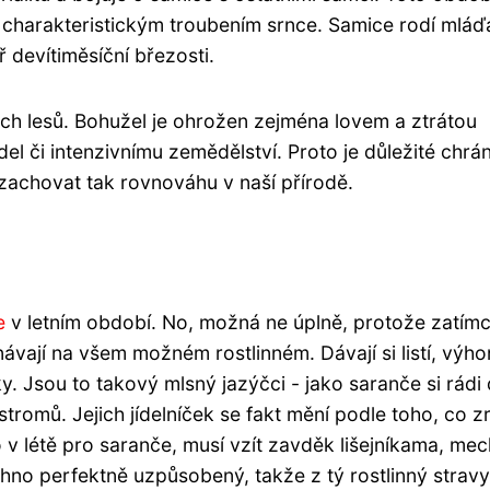
charakteristickým troubením srnce. Samice rodí mláď
 devítiměsíční březosti.
ch lesů. Bohužel je ohrožen zejména lovem a ztrátou
del či intenzivnímu zemědělství. Proto je důležité chrán
zachovat tak rovnováhu v naší přírodě.
e
v letním období. No, možná ne úplně, protože zatím
ávají na všem možném rostlinném. Dávají si listí, výho
ky. Jsou to takový mlsný jazýčci - jako saranče si rádi 
stromů. Jejich jídelníček se fakt mění podle toho, co 
 v létě pro saranče, musí vzít zavděk lišejníkama, me
echno perfektně uzpůsobený, takže z tý rostlinný stravy