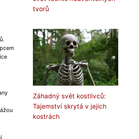
tvorů
ů.
tupcem
ice
any
Záhadný svět kostlivců:
Tajemství skrytá v jejich
kážou
kostrách
í