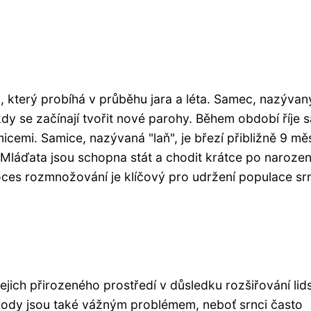
 který probíhá v průběhu jara a léta. Samec, nazývan
kdy se začínají tvořit nové parohy. Během období říje
micemi. Samice, nazývaná "laň", je březí přibližně 9 mě
 Mláďata jsou schopna stát a chodit krátce po narozen
roces rozmnožování je klíčový pro udržení populace sr
ejich přirozeného prostředí v důsledku rozšiřování li
ehody jsou také vážným problémem, neboť srnci často