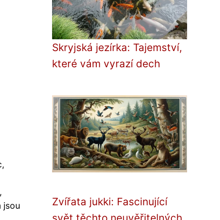
Skryjská jezírka: Tajemství,
které vám vyrazí dech
c,
,
Zvířata jukki: Fascinující
 jsou
svět těchto neuvěřitelných