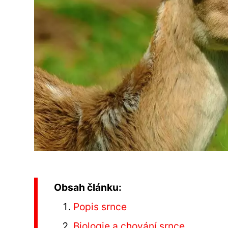
Obsah článku:
Popis srnce
Biologie a chování srnce