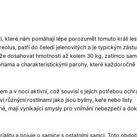
sti, které nám pomáhají lépe porozumět tomuto králi les
eolus, patří do čeledi jelenovitých a je typickým zás
může dosahovat hmotnosti až kolem 30 kg, zatímco sam
 nohama a charakteristickými parohy, které každoročně
m a v noci aktivní, což souvisí s jejich potřebou ochr
ví různými rostlinami jako jsou byliny, keře nebo listy
ché, mají vynikající smysly pro vnímání nebezpečí a do
ialitu a bojuje o samice s ostatními samci. Toto obdob