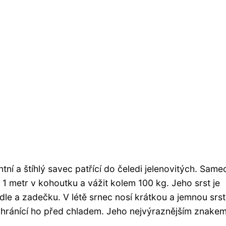
tní a štíhlý savec patřící do čeledi jelenovitých. Same
 metr v kohoutku a vážit kolem 100 kg. Jeho srst je
le a zadečku. V létě srnec nosí krátkou a jemnou srst
 chránící ho před chladem. Jeho nejvýraznějším znakem