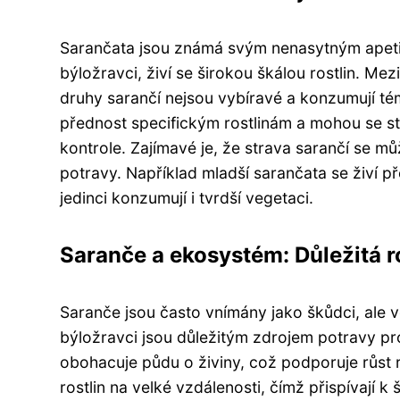
Sarančata jsou známá svým nenasytným apetite
býložravci, živí se širokou škálou rostlin. Mezi
druhy sarančí nejsou vybíravé a konzumují tém
přednost specifickým rostlinám a mohou se st
kontrole. Zajímavé je, že strava sarančí se může
potravy. Například mladší sarančata se živí p
jedinci konzumují i ​​tvrdší vegetaci.
Saranče a ekosystém: Důležitá r
Saranče jsou často vnímány jako škůdci, ale v
býložravci jsou důležitým zdrojem potravy pr
obohacuje půdu o živiny, což podporuje růst 
rostlin na velké vzdálenosti, čímž přispívají k