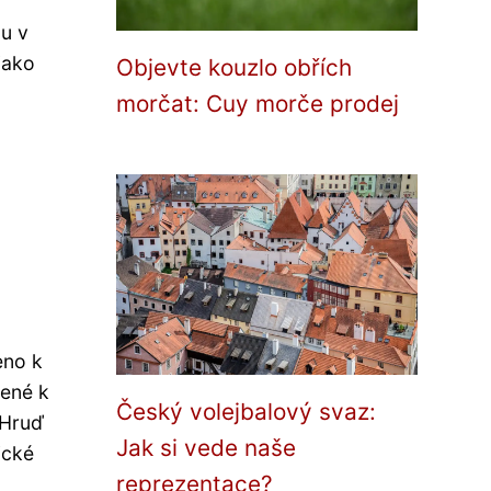
bu v
jako
Objevte kouzlo obřích
morčat: Cuy morče prodej
eno k
bené k
Český volejbalový svaz:
 Hruď
Jak si vede naše
ické
reprezentace?
.