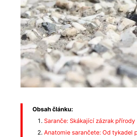
Obsah článku:
Saranče: Skákající zázrak přírody
Anatomie sarančete: Od tykadel p