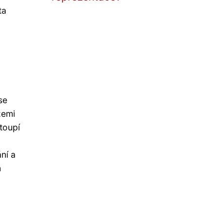
ta
se
zemi
stoupí
ní a
h