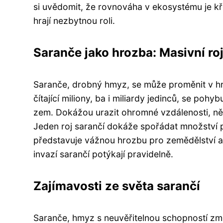
si uvědomit, že rovnováha v ekosystému je kře
hrají nezbytnou roli.
Saranče jako hrozba: Masivní ro
Saranče, drobný hmyz, se může proměnit v hroz
čítající miliony, ba i miliardy jedinců, se po
zem. Dokážou urazit ohromné vzdálenosti, někdy
Jeden roj sarančí dokáže spořádat množství p
představuje vážnou hrozbu pro zemědělství a
invazí sarančí potýkají pravidelně.
Zajímavosti ze světa sarančí
Saranče, hmyz s neuvěřitelnou schopností změ