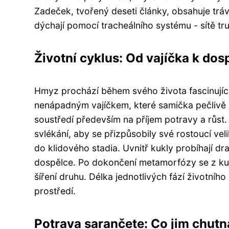
Zadeček, tvořený deseti články, obsahuje tráv
dýchají pomocí tracheálního systému - sítě tr
Životní cyklus: Od vajíčka k dos
Hmyz prochází během svého života fascinují
nenápadným vajíčkem, které samička pečlivě um
soustředí především na příjem potravy a růst.
svlékání, aby se přizpůsobily své rostoucí veli
do klidového stadia. Uvnitř kukly probíhají 
dospělce. Po dokončení metamorfózy se z kuk
šíření druhu. Délka jednotlivých fází životníh
prostředí.
Potrava sarančete: Co jim chutn