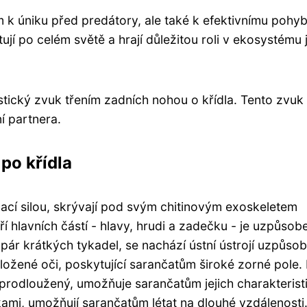
k úniku před predátory, ale také k efektivnímu pohy
ují po celém světě a hrají důležitou roli v ekosystému 
istický zvuk třením zadních nohou o křídla. Tento zvuk
í partnera.
po křídla
ací silou, skrývají pod svým chitinovým exoskeletem
 tří hlavních částí - hlavy, hrudi a zadečku - je uzpůsob
 pár krátkých tykadel, se nachází ústní ústrojí uzpůso
ložené oči, poskytující sarančatům široké zorné pole.
a prodloužený, umožňuje sarančatům jejich charakterist
kami, umožňují sarančatům létat na dlouhé vzdálenosti