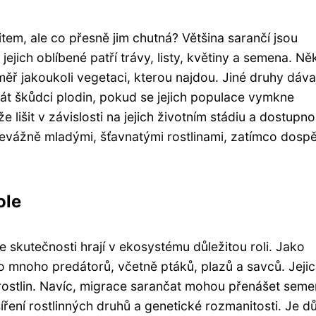
m, ale co přesně jim chutná? Většina sarančí jsou
 jejich oblíbené patří trávy, listy, květiny a semena. Ně
ěř jakoukoli vegetaci, kterou najdou. Jiné druhy dávaj
át škůdci plodin, pokud se jejich populace vymkne
 lišit v závislosti na jejich životním stádiu a dostupno
řevážně mladými, šťavnatými rostlinami, zatímco dospě
ole
e skutečnosti hrají v ekosystému důležitou roli. Jako
o mnoho predátorů, včetně ptáků, plazů a savců. Jejic
rostlin. Navíc, migrace sarančat mohou přenášet sem
 šíření rostlinných druhů a genetické rozmanitosti. Je dů