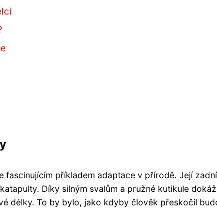
lci
?
le
dy
e fascinujícím příkladem adaptace v přírodě. Její zadní
rní katapulty. Díky silným svalům a pružné kutikule doká
é délky. To by bylo, jako kdyby člověk přeskočil bud