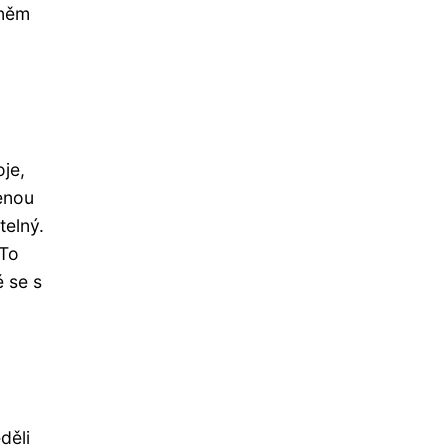
 něm
je,
lenou
telný.
 To
 se s
děli