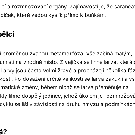
icí a rozmnožovací orgány. Zajímavostí je, že saranča
ubiček, které vedou kyslík přímo k buňkám.
pělci
cí proměnou zvanou metamorfóza. Vše začíná malým,
ístí na vhodné místo. Z vajíčka se líhne larva, která 
 Larvy jsou často velmi žravé a procházejí několika fá
kosti. Po dosažení určité velikosti se larva zakuklí a v
dramatické změny, během nichž se larva přeměňuje na
ly líhne dospělý jedinec, jehož úkolem je rozmnožová
o cyklu se liší v závislosti na druhu hmyzu a podmínkác
á?