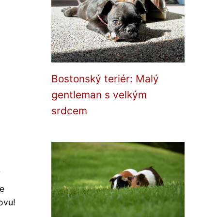
Bostonský teriér: Malý
gentleman s velkým
srdcem
že
ovu!