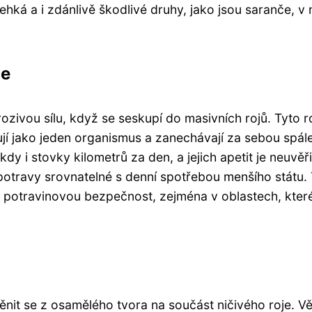
hká a i zdánlivě škodlivé druhy, jako jsou saranče, v
je
ivou sílu, když se seskupí do masivních rojů. Tyto ro
hybují jako jeden organismus a zanechávají za sebou spá
 i stovky kilometrů za den, a jejich apetit je neuvěři
otravy srovnatelné s denní spotřebou menšího státu.
 potravinovou bezpečnost, zejména v oblastech, které
nit se z osamělého tvora na součást ničivého roje. Vě