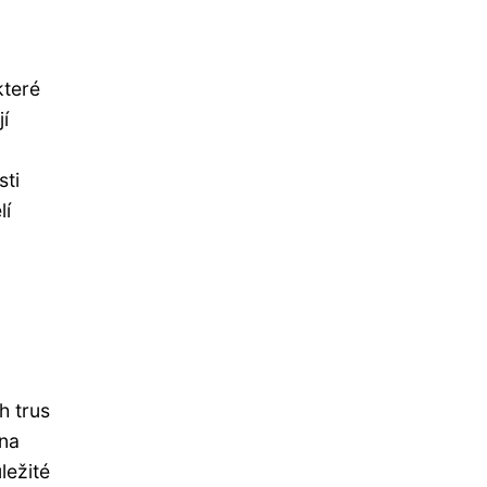
které
í
sti
lí
h trus
ena
ležité