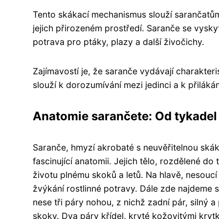
Tento skákací mechanismus slouží sarančatům 
jejich přirozeném prostředí. Saranče se vyskyt
potrava pro ptáky, plazy a další živočichy.
Zajímavostí je, že saranče vydávají charakter
slouží k dorozumívání mezi jedinci a k přilákán
Anatomie sarančete: Od tykadel 
Saranče, hmyzí akrobaté s neuvěřitelnou skák
fascinující anatomii. Jejich tělo, rozdělené do
životu plnému skoků a letů. Na hlavě, nesoucí
žvýkání rostlinné potravy. Dále zde najdeme s
nese tři páry nohou, z nichž zadní pár, silný 
skoky. Dva páry křídel, kryté kožovitými kryt