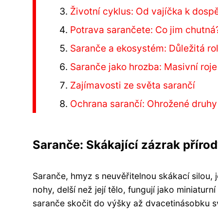
Životní cyklus: Od vajíčka k dospě
Potrava sarančete: Co jim chutná
Saranče a ekosystém: Důležitá ro
Saranče jako hrozba: Masivní roje
Zajímavosti ze světa sarančí
Ochrana sarančí: Ohrožené druhy
Saranče: Skákající zázrak příro
Saranče, hmyz s neuvěřitelnou skákací silou, j
nohy, delší než její tělo, fungují jako miniatu
saranče skočit do výšky až dvacetinásobku sv