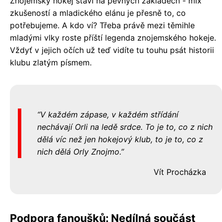
Znojemský hokej staví na pevných základech - mix
zkušeností a mladického elánu je přesně to, co
potřebujeme. A kdo ví? Třeba právě mezi těmihle
mladými vlky roste příští legenda znojemského hokeje.
Vždyť v jejich očích už teď vidíte tu touhu psát historii
klubu zlatým písmem.
V každém zápase, v každém střídání
nechávají Orli na ledě srdce. To je to, co z nich
dělá víc než jen hokejový klub, to je to, co z
nich dělá Orly Znojmo.
Vít Procházka
Podpora fanoušků: Nedílná součást