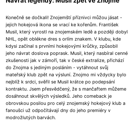
Návrat legendy: Musil zpět ve Znojmě
Konečně se dočkali! Znojemští příznivci můžou jásat -
jejich hokejová ikona se vrací ke kořenům. František
Musil, který vyrostl na znojemském ledě a později dobyl
NHL, opět oblékne dres s orlím znakem. V klubu, kde
kdysi začínal s prvními hokejovými krůčky, způsobil
jeho návrat doslova poprask. Musil, který nasbíral cenné
zkušenosti jak v zámoří, tak v české extralize, přichází
do Znojma s jediným posláním - vytáhnout svůj
mateřský klub zpět na výsluní. Znojmo mi vždycky bylo
nejblíž k srdci, svěřil se Musil krátce po podepsání
kontraktu. Jsem přesvědčený, že s mančaftem můžeme
dosáhnout skvělých výsledků. Jeho comeback je
obrovskou posilou pro celý znojemský hokejový klub a
fanoušci už odpočítávají dny do jeho premiéry v
modrožlutých barvách.