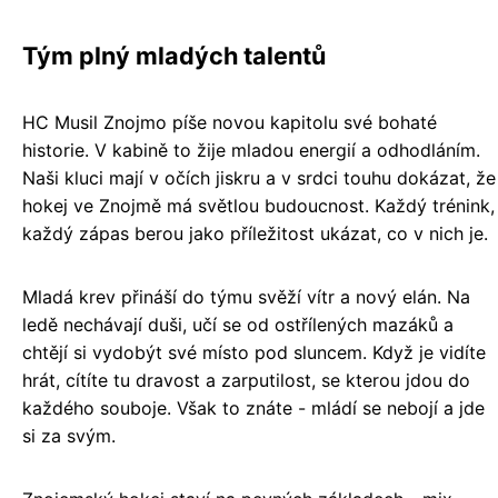
Tým plný mladých talentů
HC Musil Znojmo píše novou kapitolu své bohaté
historie. V kabině to žije mladou energií a odhodláním.
Naši kluci mají v očích jiskru a v srdci touhu dokázat, že
hokej ve Znojmě má světlou budoucnost. Každý trénink,
každý zápas berou jako příležitost ukázat, co v nich je.
Mladá krev přináší do týmu svěží vítr a nový elán. Na
ledě nechávají duši, učí se od ostřílených mazáků a
chtějí si vydobýt své místo pod sluncem. Když je vidíte
hrát, cítíte tu dravost a zarputilost, se kterou jdou do
každého souboje. Však to znáte - mládí se nebojí a jde
si za svým.