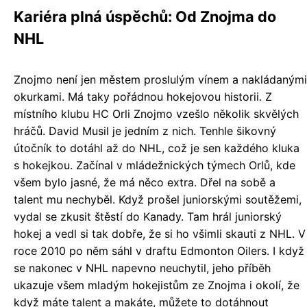
Kariéra plná úspěchů: Od Znojma do
NHL
Znojmo není jen městem proslulým vínem a nakládanými
okurkami. Má taky pořádnou hokejovou historii. Z
místního klubu HC Orli Znojmo vzešlo několik skvělých
hráčů. David Musil je jedním z nich. Tenhle šikovný
útočník to dotáhl až do NHL, což je sen každého kluka
s hokejkou. Začínal v mládežnických týmech Orlů, kde
všem bylo jasné, že má něco extra. Dřel na sobě a
talent mu nechyběl. Když prošel juniorskými soutěžemi,
vydal se zkusit štěstí do Kanady. Tam hrál juniorský
hokej a vedl si tak dobře, že si ho všimli skauti z NHL. V
roce 2010 po něm sáhl v draftu Edmonton Oilers. I když
se nakonec v NHL napevno neuchytil, jeho příběh
ukazuje všem mladým hokejistům ze Znojma i okolí, že
když máte talent a makáte, můžete to dotáhnout