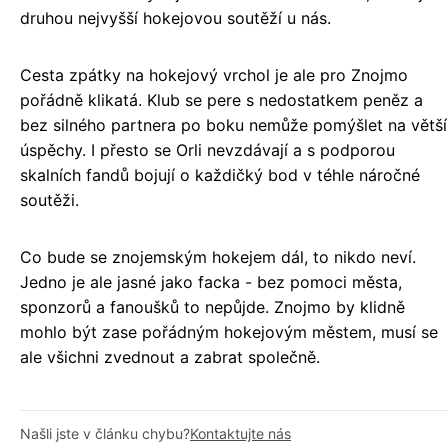
druhou nejvyšší hokejovou soutěží u nás.
Cesta zpátky na hokejový vrchol je ale pro Znojmo
pořádně klikatá. Klub se pere s nedostatkem peněz a
bez silného partnera po boku nemůže pomýšlet na větší
úspěchy. I přesto se Orli nevzdávají a s podporou
skalních fandů bojují o každičký bod v téhle náročné
soutěži.
Co bude se znojemským hokejem dál, to nikdo neví.
Jedno je ale jasné jako facka - bez pomoci města,
sponzorů a fanoušků to nepůjde. Znojmo by klidně
mohlo být zase pořádným hokejovým městem, musí se
ale všichni zvednout a zabrat společně.
Našli jste v článku chybu?
Kontaktujte nás