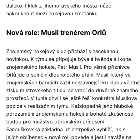
daleko. I kluk z jihomoravského města může
nakouknout mezi hokejovou smetánku.
Nová role: Musil trenérem Orlů
Znojemský hokejový klub přichází s nečekanou
novinkou. K týmu se připojuje bývalá hvězda a ikona
znojemského hokeje, Petr Musil. Pro věrné příznivce
Orlů jde o splnění dlouholetého přání. Musil, který ve
znojemských barvách zažil nejslavnější éru klubu včetně
zisku mistrovského titulu, se vrací do důvěrně známého
prostředí. V tuhle chvíli se ještě řeší konkrétní Musilova
pozice v realizačním týmu. Každopádně jeho hluboké
porozumění znojemskému hokeji a bohaté zkušenosti
budou pro mužstvo obrovským přínosem.
Fanouškovská základna už netrpělivě vyhlíží, jak si
jejich oblíbenec v nové roli povede a jestli naváže na