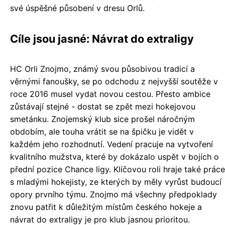
své úspěšné působení v dresu Orlů.
Cíle jsou jasné: Návrat do extraligy
HC Orli Znojmo, známý svou působivou tradicí a
věrnými fanoušky, se po odchodu z nejvyšší soutěže v
roce 2016 musel vydat novou cestou. Přesto ambice
zůstávají stejné - dostat se zpět mezi hokejovou
smetánku. Znojemský klub sice prošel náročným
obdobím, ale touha vrátit se na špičku je vidět v
každém jeho rozhodnutí. Vedení pracuje na vytvoření
kvalitního mužstva, které by dokázalo uspět v bojích o
přední pozice Chance ligy. Klíčovou roli hraje také práce
s mladými hokejisty, ze kterých by měly vyrůst budoucí
opory prvního týmu. Znojmo má všechny předpoklady
znovu patřit k důležitým místům českého hokeje a
návrat do extraligy je pro klub jasnou prioritou.