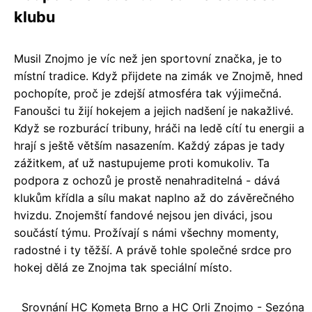
klubu
Musil Znojmo je víc než jen sportovní značka, je to
místní tradice. Když přijdete na zimák ve Znojmě, hned
pochopíte, proč je zdejší atmosféra tak výjimečná.
Fanoušci tu žijí hokejem a jejich nadšení je nakažlivé.
Když se rozburácí tribuny, hráči na ledě cítí tu energii a
hrají s ještě větším nasazením. Každý zápas je tady
zážitkem, ať už nastupujeme proti komukoliv. Ta
podpora z ochozů je prostě nenahraditelná - dává
klukům křídla a sílu makat naplno až do závěrečného
hvizdu. Znojemští fandové nejsou jen diváci, jsou
součástí týmu. Prožívají s námi všechny momenty,
radostné i ty těžší. A právě tohle společné srdce pro
hokej dělá ze Znojma tak speciální místo.
Srovnání HC Kometa Brno a HC Orli Znojmo - Sezóna