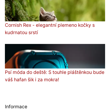
Cornish Rex - elegantní plemeno kočky s
kudrnatou srstí
Psí móda do deště: S touhle pláštěnkou bude
váš hafan šik i za mokra!
Informace