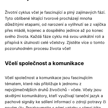
Životní cyklus včel je fascinující a plný zajímavých fází.
Tyto oblíbené létající tvorové procházejí mnoha
důležitými etapami, od narození a vylíhnutí se z vajíčka
přes mládě, kojenec a dospělého jedince až po konec
svého života. Každá fáze cyklu má svou unikátní roli a
přispívá k útulnosti celé včelstvy. Zjistěte více o tomto
pozoruhodném procesu života včel!
Včelí společnost a komunikace
Včelí společnost a komunikace jsou fascinujícím
tématem, které nás přibližuje k jednomu z
nejvýjimečnějších druhů živočichů - včele. Včely jsou
skvělými komunikátory, kteří využívají taneční jazyk a
pachové signály ke sdílení informací o zdroji potravy či
novém úlu. Prozkoumejte s námi vztahy v rámci této