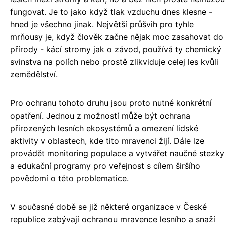
fungovat. Je to jako když tlak vzduchu dnes klesne -
hned je všechno jinak. Největší průšvih pro tyhle
mrňousy je, když člověk začne nějak moc zasahovat do
přírody - kácí stromy jak o závod, používá ty chemický
svinstva na polích nebo prostě zlikviduje celej les kvůli
zemědělství.
Pro ochranu tohoto druhu jsou proto nutné konkrétní
opatření. Jednou z možností může být ochrana
přirozených lesních ekosystémů a omezení lidské
aktivity v oblastech, kde tito mravenci žijí. Dále lze
provádět monitoring populace a vytvářet naučné stezky
a edukační programy pro veřejnost s cílem širšího
povědomí o této problematice.
V současné době se již některé organizace v České
republice zabývají ochranou mravence lesního a snaží