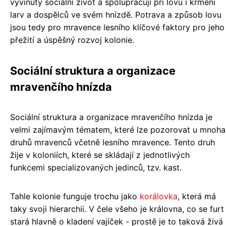
vyvinutý sociální život a spolupracují při lovu i krmení
larv a dospělců ve svém hnízdě. Potrava a způsob lovu
jsou tedy pro mravence lesního klíčové faktory pro jeho
přežití a úspěšný rozvoj kolonie.
Sociální struktura a organizace
mravenčího hnízda
Sociální struktura a organizace mravenčího hnízda je
velmi zajímavým tématem, které lze pozorovat u mnoha
druhů mravenců včetně lesního mravence. Tento druh
žije v koloniích, které se skládají z jednotlivých
funkcemi specializovaných jedinců, tzv. kast.
Tahle kolonie funguje trochu jako
korálovka
, která má
taky svoji hierarchii. V čele všeho je královna, co se furt
stará hlavně o kladení vajíček - prostě je to taková živá