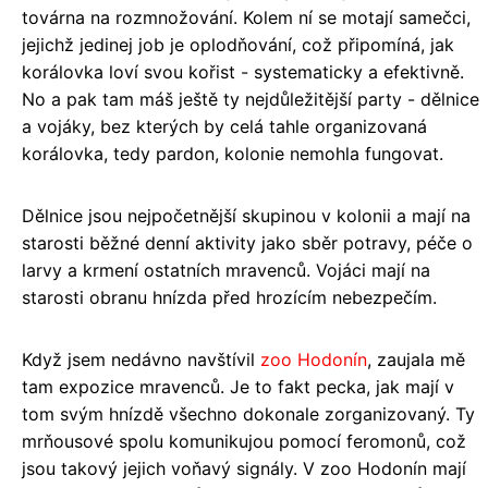
továrna na rozmnožování. Kolem ní se motají samečci,
jejichž jedinej job je oplodňování, což připomíná, jak
korálovka loví svou kořist - systematicky a efektivně.
No a pak tam máš ještě ty nejdůležitější party - dělnice
a vojáky, bez kterých by celá tahle organizovaná
korálovka, tedy pardon, kolonie nemohla fungovat.
Dělnice jsou nejpočetnější skupinou v kolonii a mají na
starosti běžné denní aktivity jako sběr potravy, péče o
larvy a krmení ostatních mravenců. Vojáci mají na
starosti obranu hnízda před hrozícím nebezpečím.
Když jsem nedávno navštívil
zoo Hodonín
, zaujala mě
tam expozice mravenců. Je to fakt pecka, jak mají v
tom svým hnízdě všechno dokonale zorganizovaný. Ty
mrňousové spolu komunikujou pomocí feromonů, což
jsou takový jejich voňavý signály. V zoo Hodonín mají