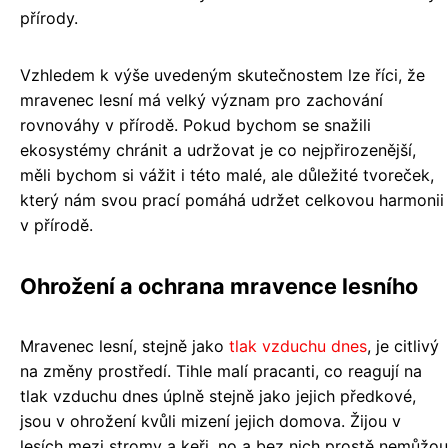
přírody.
Vzhledem k výše uvedeným skutečnostem lze říci, že
mravenec lesní má velký význam pro zachování
rovnováhy v přírodě. Pokud bychom se snažili
ekosystémy chránit a udržovat je co nejpřirozenější,
měli bychom si vážit i této malé, ale důležité tvoreček,
který nám svou prací pomáhá udržet celkovou harmonii
v přírodě.
Ohrožení a ochrana mravence lesního
Mravenec lesní, stejně jako
tlak vzduchu dnes
, je citlivý
na změny prostředí. Tihle malí pracanti, co reagují na
tlak vzduchu dnes úplně stejně jako jejich předkové,
jsou v ohrožení kvůli mizení jejich domova. Žijou v
lesích mezi stromy a keři, no a bez nich prostě nemůžou