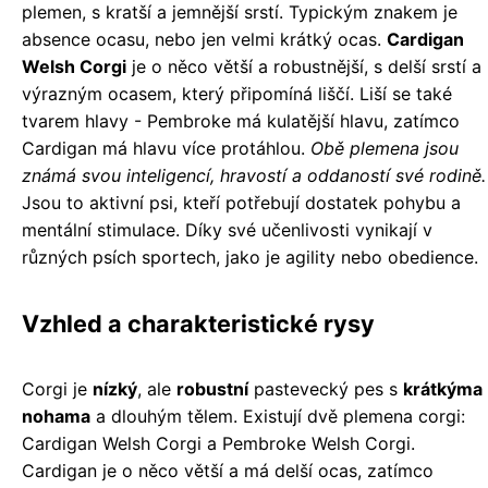
plemen, s kratší a jemnější srstí. Typickým znakem je
absence ocasu, nebo jen velmi krátký ocas.
Cardigan
Welsh Corgi
je o něco větší a robustnější, s delší srstí a
výrazným ocasem, který připomíná liščí. Liší se také
tvarem hlavy - Pembroke má kulatější hlavu, zatímco
Cardigan má hlavu více protáhlou.
Obě plemena jsou
známá svou inteligencí, hravostí a oddaností své rodině.
Jsou to aktivní psi, kteří potřebují dostatek pohybu a
mentální stimulace. Díky své učenlivosti vynikají v
různých psích sportech, jako je agility nebo obedience.
Vzhled a charakteristické rysy
Corgi je
nízký
, ale
robustní
pastevecký pes s
krátkýma
nohama
a dlouhým tělem. Existují dvě plemena corgi:
Cardigan Welsh Corgi a Pembroke Welsh Corgi.
Cardigan je o něco větší a má delší ocas, zatímco