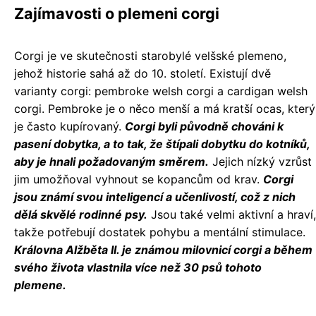
Zajímavosti o plemeni corgi
Corgi je ve skutečnosti starobylé velšské plemeno,
jehož historie sahá až do 10. století. Existují dvě
varianty corgi: pembroke welsh corgi a cardigan welsh
corgi. Pembroke je o něco menší a má kratší ocas, který
je často kupírovaný.
Corgi byli původně chováni k
pasení dobytka, a to tak, že štípali dobytku do kotníků,
aby je hnali požadovaným směrem.
Jejich nízký vzrůst
jim umožňoval vyhnout se kopancům od krav.
Corgi
jsou známí svou inteligencí a učenlivostí, což z nich
dělá skvělé rodinné psy.
Jsou také velmi aktivní a hraví,
takže potřebují dostatek pohybu a mentální stimulace.
Královna Alžběta II. je známou milovnicí corgi a během
svého života vlastnila více než 30 psů tohoto
plemene.