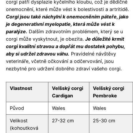
corgi patří dysplazie kyčelního kloubu, což je dědičné
onemocnění, které může vést k bolestivosti a artritidě.
Corgi jsou také náchylní k onemocněním páteře, jako
je degenerativní myelopatie, která může vést k
paralýze.
Dalším zdravotním problémem, který se u
corgi může vyskytnout, je obezita.
Je důležité krmit
corgi kvalitní stravou a dopřát mu dostatek pohybu,
aby si udržel zdravou váhu.
Pravidelné návštěvy
veterináře, včetně očkování a odčervování, jsou
nezbytné pro udržení dobrého zdraví vašeho corgi.
Vlastnost
Velšský corgi
Velšský corgi
Cardigan
Pembroke
Původ
Wales
Wales
Velikost
27-32 cm
25-30 cm
(kohoutková