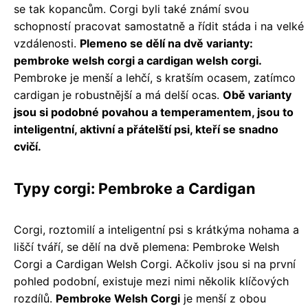
se tak kopancům. Corgi byli také známí svou
schopností pracovat samostatně a řídit stáda i na velké
vzdálenosti.
Plemeno se dělí na dvě varianty:
pembroke welsh corgi a cardigan welsh corgi.
Pembroke je menší a lehčí, s kratším ocasem, zatímco
cardigan je robustnější a má delší ocas.
Obě varianty
jsou si podobné povahou a temperamentem, jsou to
inteligentní, aktivní a přátelští psi, kteří se snadno
cvičí.
Typy corgi: Pembroke a Cardigan
Corgi, roztomilí a inteligentní psi s krátkýma nohama a
liščí tváří, se dělí na dvě plemena: Pembroke Welsh
Corgi a Cardigan Welsh Corgi. Ačkoliv jsou si na první
pohled podobní, existuje mezi nimi několik klíčových
rozdílů.
Pembroke Welsh Corgi
je menší z obou