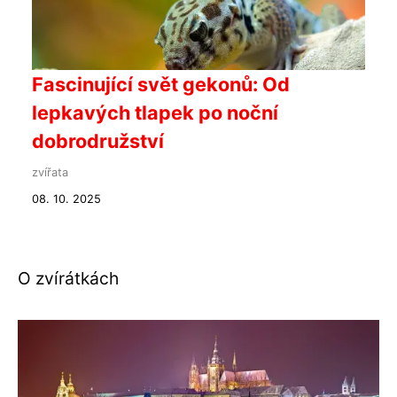
Fascinující svět gekonů: Od
lepkavých tlapek po noční
dobrodružství
zvířata
08. 10. 2025
O zvírátkách