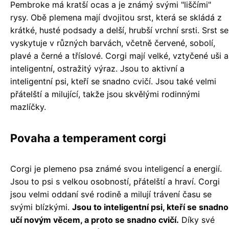
Pembroke má kratší ocas a je známý svými "liščími"
rysy. Obě plemena mají dvojitou srst, která se skládá z
krátké, husté podsady a delší, hrubší vrchní srsti. Srst se
vyskytuje v různých barvách, včetně červené, sobolí,
plavé a černé a tříslové. Corgi mají velké, vztyčené uši a
inteligentní, ostražitý výraz. Jsou to aktivní a
inteligentní psi, kteří se snadno cvičí. Jsou také velmi
přátelští a milující, takže jsou skvělými rodinnými
mazlíčky.
Povaha a temperament corgi
Corgi je plemeno psa známé svou inteligencí a energií.
Jsou to psi s velkou osobností, přátelští a hraví. Corgi
jsou velmi oddaní své rodině a milují trávení času se
svými blízkými.
Jsou to inteligentní psi, kteří se snadno
učí novým věcem, a proto se snadno cvičí.
Díky své