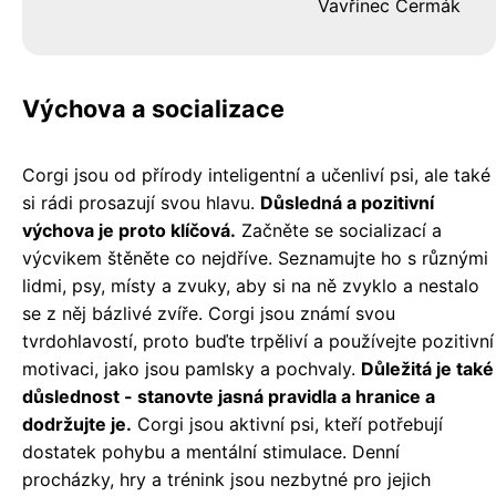
Vavřinec Čermák
Výchova a socializace
Corgi jsou od přírody inteligentní a učenliví psi, ale také
si rádi prosazují svou hlavu.
Důsledná a pozitivní
výchova je proto klíčová.
Začněte se socializací a
výcvikem štěněte co nejdříve. Seznamujte ho s různými
lidmi, psy, místy a zvuky, aby si na ně zvyklo a nestalo
se z něj bázlivé zvíře. Corgi jsou známí svou
tvrdohlavostí, proto buďte trpěliví a používejte pozitivní
motivaci, jako jsou pamlsky a pochvaly.
Důležitá je také
důslednost - stanovte jasná pravidla a hranice a
dodržujte je.
Corgi jsou aktivní psi, kteří potřebují
dostatek pohybu a mentální stimulace. Denní
procházky, hry a trénink jsou nezbytné pro jejich