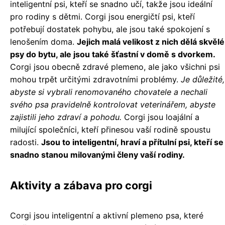
inteligentní psi, kteří se snadno učí, takže jsou ideální
pro rodiny s dětmi. Corgi jsou energičtí psi, kteří
potřebují dostatek pohybu, ale jsou také spokojení s
lenošením doma.
Jejich malá velikost z nich dělá skvělé
psy do bytu, ale jsou také šťastní v domě s dvorkem.
Corgi jsou obecně zdravé plemeno, ale jako všichni psi
mohou trpět určitými zdravotními problémy.
Je důležité,
abyste si vybrali renomovaného chovatele a nechali
svého psa pravidelně kontrolovat veterinářem, abyste
zajistili jeho zdraví a pohodu.
Corgi jsou loajální a
milující společníci, kteří přinesou vaší rodině spoustu
radosti.
Jsou to inteligentní, hraví a přítulní psi, kteří se
snadno stanou milovanými členy vaší rodiny.
Aktivity a zábava pro corgi
Corgi jsou inteligentní a aktivní plemeno psa, které