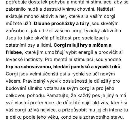
potřebuje dostatek pohybu a mentální stimulace, aby se
zabránilo nudě a destruktivnímu chování. Naštěstí
existuje mnoho aktivit a her, které si s vaším corgi
můžete užít.
Dlouhé procházky a túry
jsou skvělým
způsobem, jak udržet vašeho corgi fyzicky aktivního.
Jsou to také skvělá příležitost pro socializaci s
ostatními psy a lidmi.
Corgi milují hry s míčem a
frisbee
, které jim umožňují vybít energii a procvičit si
lovecké instinkty. Pro mentální stimulaci jsou vhodné
hry na schovávanou, hledání pamlsků a výcvik triků
.
Corgi jsou velmi učenští psi a rychle se učí novým
věcem. Pravidelný výcvik poslušnosti je důležitý pro
budování silného vztahu se svým corgi a pro jeho
celkovou pohodu. Pamatujte, že každý pes je jiný a má
své vlastní preference. Je důležité najít aktivity, které si
váš corgi užívá nejvíce, a přizpůsobit mu jejich intenzitu
a délku podle jeho věku, kondice a zdravotního stavu.