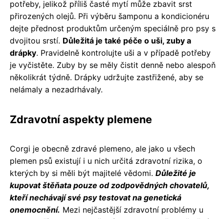
potřeby, jelikož příliš časté mytí může zbavit srst
přirozených olejů. Při výběru šamponu a kondicionéru
dejte přednost produktům určeným speciálně pro psy s
dvojitou srstí.
Důležitá je také péče o uši, zuby a
drápky
. Pravidelně kontrolujte uši a v případě potřeby
je vyčistěte. Zuby by se měly čistit denně nebo alespoň
několikrát týdně. Drápky udržujte zastřižené, aby se
nelámaly a nezadrhávaly.
Zdravotní aspekty plemene
Corgi je obecně zdravé plemeno, ale jako u všech
plemen psů existují i u nich určitá zdravotní rizika, o
kterých by si měli být majitelé vědomi.
Důležité je
kupovat štěňata pouze od zodpovědných chovatelů,
kteří nechávají své psy testovat na genetická
onemocnění.
Mezi nejčastější zdravotní problémy u