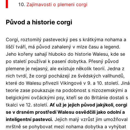
Zajímavosti o plemeni corgi
Původ a historie corgi
Corgi, roztomilý pastevecký pes s krátkýma nohama a
liščí tváří, má původ zahalený v mlze času a legend.
Jeho kořeny sahají hluboko do historie Walesu, kde se
po staletí používal k pasení dobytka. Přesný původ
plemene je nejasný, ale existuje několik teorií. Jedna z
nich tvrdí, že corgi pocházejí ze švédských vallhundů,
které do Walesu přivezli Vikingové v 9. a 10. století. Jiná
teorie zase poukazuje na podobnost s nizozemskými a
belgickými ovčáckými psy, kteří se do Británie dostali s
tkalci ve 12. století.
Ať už je jejich původ jakýkoli, corgi
se v drsném prostředí Walesu osvědčili jako odolní a
inteligentní pastevci.
Jejich malý vzrůst jim umožňoval
mrštně se pohybovat mezi nohama dobytka a vyhýbat