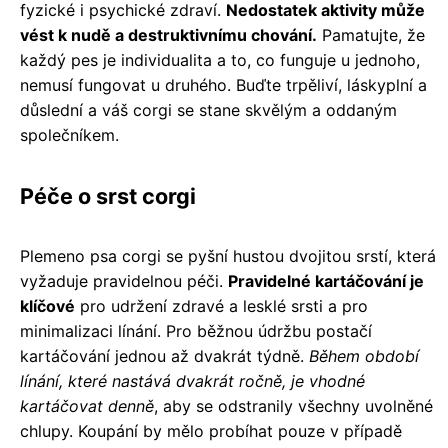
fyzické i psychické zdraví.
Nedostatek aktivity může
vést k nudě a destruktivnímu chování.
Pamatujte, že
každý pes je individualita a to, co funguje u jednoho,
nemusí fungovat u druhého. Buďte trpěliví, láskyplní a
důslední a váš corgi se stane skvělým a oddaným
společníkem.
Péče o srst corgi
Plemeno psa corgi se pyšní hustou dvojitou srstí, která
vyžaduje pravidelnou péči.
Pravidelné kartáčování je
klíčové
pro udržení zdravé a lesklé srsti a pro
minimalizaci línání. Pro běžnou údržbu postačí
kartáčování jednou až dvakrát týdně.
Během období
línání, které nastává dvakrát ročně, je vhodné
kartáčovat denně
, aby se odstranily všechny uvolněné
chlupy. Koupání by mělo probíhat pouze v případě