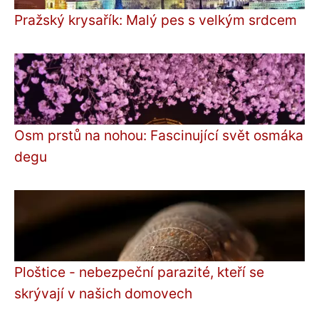
Pražský krysařík: Malý pes s velkým srdcem
Osm prstů na nohou: Fascinující svět osmáka
degu
Ploštice - nebezpeční parazité, kteří se
skrývají v našich domovech