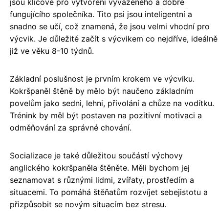
jsou klíčové pro vytvoření vyváženého a dobře
fungujícího společníka. Tito psi jsou inteligentní a
snadno se učí, což znamená, že jsou velmi vhodní pro
výcvik. Je důležité začít s výcvikem co nejdříve, ideálně
již ve věku 8-10 týdnů.
Základní poslušnost je prvním krokem ve výcviku.
Kokršpaněl štěně by mělo být naučeno základním
povelům jako sedni, lehni, přivolání a chůze na vodítku.
Trénink by měl být postaven na pozitivní motivaci a
odměňování za správné chování.
Socializace je také důležitou součástí výchovy
anglického kokršpaněla štěněte. Měli bychom jej
seznamovat s různými lidmi, zvířaty, prostředím a
situacemi. To pomáhá štěňatům rozvíjet sebejistotu a
přizpůsobit se novým situacím bez stresu.