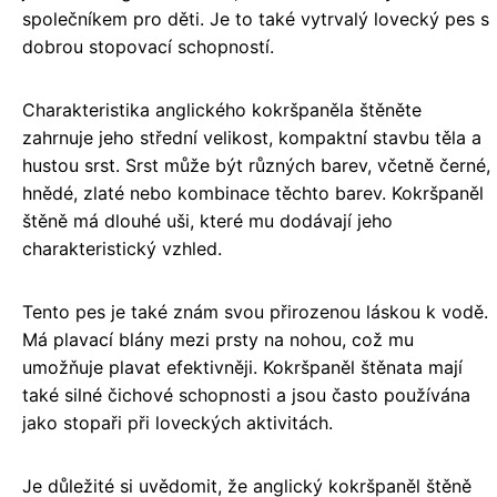
společníkem pro děti. Je to také vytrvalý lovecký pes s
dobrou stopovací schopností.
Charakteristika anglického kokršpaněla štěněte
zahrnuje jeho střední velikost, kompaktní stavbu těla a
hustou srst. Srst může být různých barev, včetně černé,
hnědé, zlaté nebo kombinace těchto barev. Kokršpaněl
štěně má dlouhé uši, které mu dodávají jeho
charakteristický vzhled.
Tento pes je také znám svou přirozenou láskou k vodě.
Má plavací blány mezi prsty na nohou, což mu
umožňuje plavat efektivněji. Kokršpaněl štěnata mají
také silné čichové schopnosti a jsou často používána
jako stopaři při loveckých aktivitách.
Je důležité si uvědomit, že anglický kokršpaněl štěně