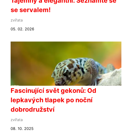
Tajemný a elegantní: Seznamte se
se servalem!
zvířata
05. 02. 2026
Fascinující svět gekonů: Od
lepkavých tlapek po noční
dobrodružství
zvířata
08. 10. 2025