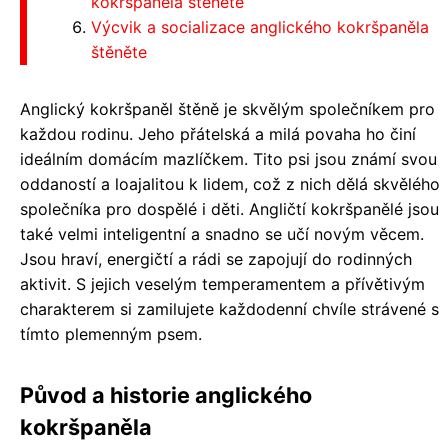
kokršpaněla štěněte
Výcvik a socializace anglického kokršpaněla
štěněte
Anglický kokršpaněl štěně je skvělým společníkem pro
každou rodinu. Jeho přátelská a milá povaha ho činí
ideálním domácím mazlíčkem. Tito psi jsou známí svou
oddaností a loajalitou k lidem, což z nich dělá skvělého
společníka pro dospělé i děti. Angličtí kokršpanělé jsou
také velmi inteligentní a snadno se učí novým věcem.
Jsou hraví, energičtí a rádi se zapojují do rodinných
aktivit. S jejich veselým temperamentem a přívětivým
charakterem si zamilujete každodenní chvíle strávené s
tímto plemenným psem.
Původ a historie anglického
kokršpaněla