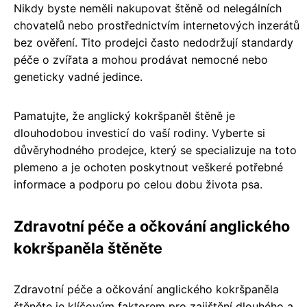
Nikdy byste neměli nakupovat štěně od nelegálních
chovatelů nebo prostřednictvím internetových inzerátů
bez ověření. Tito prodejci často nedodržují standardy
péče o zvířata a mohou prodávat nemocné nebo
geneticky vadné jedince.
Pamatujte, že anglický kokršpaněl štěně je
dlouhodobou investicí do vaší rodiny. Vyberte si
důvěryhodného prodejce, který se specializuje na toto
plemeno a je ochoten poskytnout veškeré potřebné
informace a podporu po celou dobu života psa.
Zdravotní péče a očkování anglického
kokršpaněla štěněte
Zdravotní péče a očkování anglického kokršpaněla
štěněte je klíčovým faktorem pro zajištění dlouhého a