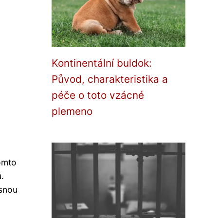
Kontinentální buldok:
Původ, charakteristika a
péče o toto vzácné
plemeno
omto
.
asnou