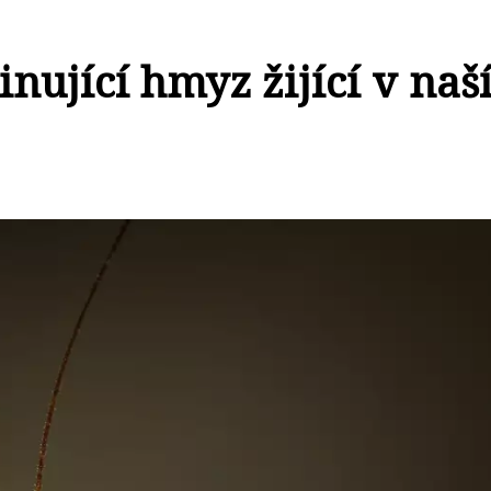
nující hmyz žijící v naš