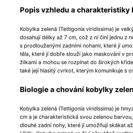
Popis vzhledu a charakteristiky
Kobylka zelená (Tettigonia viridissima) je velk
dosahují délky až 7 cm, což z ní činí jednu z ne
s prodlouženými zadními nohami, které jí umo
těla, které jí dobře slouží jako maskování v pro
žilkami a mohou se rozpínat do širokých křid
také její hlasitý cvrkot, kterým komunikuje s os
Biologie a chování kobylky zele
Kobylka zelená (Tettigonia viridissima) je hmy
cm a je charakteristická svou zelenou barvou,
dlouhé zadní nohy, které jí umožňují skákat až 