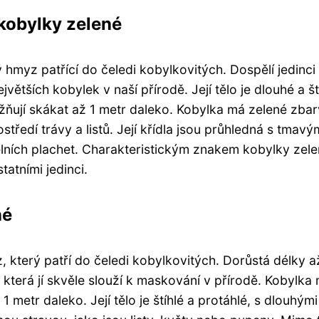
 kobylky zelené
ý hmyz patřící do čeledi kobylkovitých. Dospělí jedinci
jvětších kobylek v naší přírodě. Její tělo je dlouhé a št
žňují skákat až 1 metr daleko. Kobylka má zelené zbar
středí trávy a listů. Její křídla jsou průhledná s tmavý
elních plachet. Charakteristickým znakem kobylky zele
tatními jedinci.
né
z, který patří do čeledi kobylkovitých. Dorůstá délky a
 která jí skvěle slouží k maskování v přírodě. Kobylka
1 metr daleko. Její tělo je štíhlé a protáhlé, s dlouhými