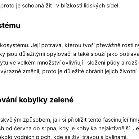
oto je schopná žít i v blízkosti lidských sídel.
ystému
kosystému. Její potrava, kterou tvoří převážně rostlin
 jsou důležitými opylovači a také slouží jako potrav
 ve velkém množství ovlivňují i složení půdy a rozšiř
razně změnil, proto je důležité chránit jejich životní
ování kobylky zelené
kvělým způsobem, jak si přiblížit tento fascinující hm
ch od června do srpna, kdy je kobylka nejaktivnější. Je
kolo vodních ploch, kde se živí trávou a bylinami.