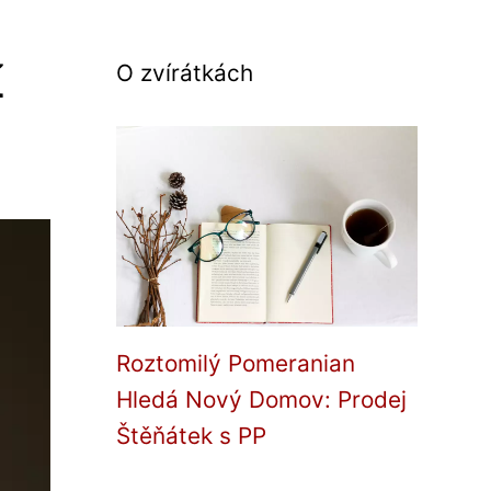
í
O zvírátkách
Roztomilý Pomeranian
Hledá Nový Domov: Prodej
Štěňátek s PP