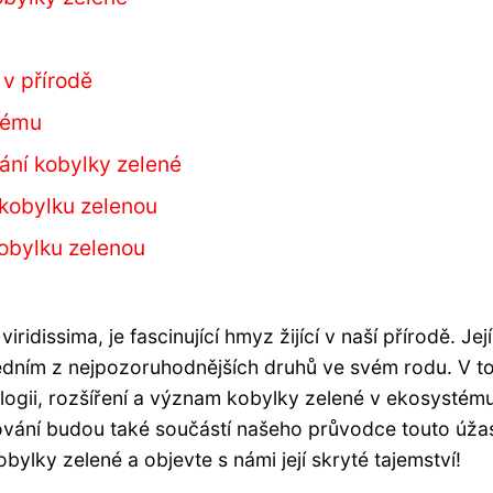
 v přírodě
tému
ání kobylky zelené
 kobylku zelenou
kobylku zelenou
idissima, je fascinující hmyz žijící v naší přírodě. Její
 jedním z nejpozoruhodnějších druhů ve svém rodu. V t
logii, rozšíření a význam kobylky zelené v ekosystému
rování budou také součástí našeho průvodce touto úž
bylky zelené a objevte s námi její skryté tajemství!