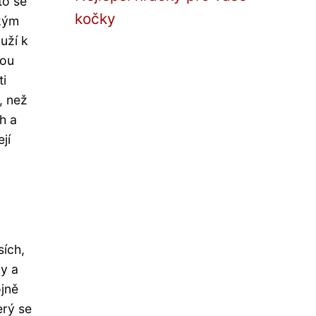
to se
kočky
ckým
uží k
lou
ti
, než
h a
jí
sích,
vy a
ojně
erý se