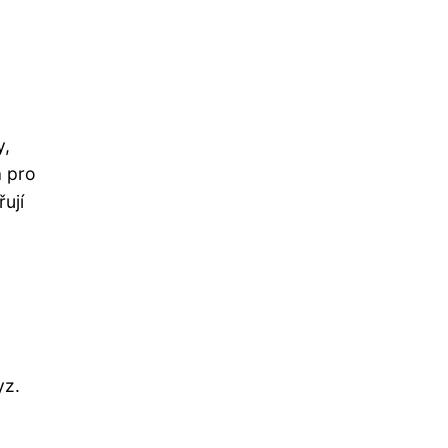
y,
a pro
ují
yz.