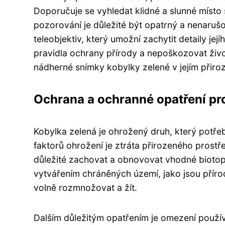
Doporučuje se vyhledat klidné a slunné místo
pozorování je důležité být opatrný a nenarušov
teleobjektiv, který umožní zachytit detaily její
pravidla ochrany přírody a nepoškozovat životn
nádherné snímky kobylky zelené v jejím přiro
Ochrana a ochranné opatření pr
Kobylka zelená je ohrožený druh, který potře
faktorů ohrožení je ztráta přirozeného prostř
důležité zachovat a obnovovat vhodné biotop
vytvářením chráněných území, jako jsou přír
volně rozmnožovat a žít.
Dalším důležitým opatřením je omezení použív