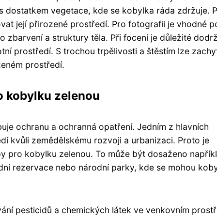
 s dostatkem vegetace, kde se kobylka ráda zdržuje. P
at její přirozené prostředí. Pro fotografii je vhodné p
ho zbarvení a struktury těla. Při focení je důležité dodr
í prostředí. S trochou trpělivosti a štěstím lze zachyt
zeném prostředí.
o kobylku zelenou
buje ochranu a ochranná opatření. Jedním z hlavních
edí kvůli zemědělskému rozvoji a urbanizaci. Proto je
y pro kobylku zelenou. To může být dosaženo napřík
odní rezervace nebo národní parky, kde se mohou kob
ání pesticidů a chemických látek ve venkovním prostř