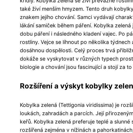
křídly. Kobylka zelená se živí převážně rostli
také živí menším hmyzem. Tento druh kobylky j
znakem jejího chování. Samci vydávají charak
lákání samiček během páření. Kobylka zelená
dobu páření i následného kladení vajec. Po pá
rostliny. Vejce se líhnout po několika týdnech
dosáhnou dospělosti. Celý proces trvá přibliž
dokáže se vyskytovat v různých typech prostřed
biologie a chování jsou fascinující a stojí za to
Rozšíření a výskyt kobylky zelen
Kobylka zelená (Tettigonia viridissima) je rozš
loukách, zahradách a parcích. Její přirozeným
keřů. Kobylka zelená preferuje teplé a slunné
rozšířená zejména v nížinách a pahorkatinách, a