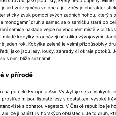
nnou stravou, jako jsou listy, květy nebo pupeny. Mimo 
e aktivní zejména ve dne a její zpěv je charakteristi
teristický zvuk pomocí svých zadních nohou, který slo
 je monogamní druh a samec se o samičku stará po ce
ření samice naklade vejce na vhodném místě v blízkos
 a mladé kobylky procházejí několika vývojovými stadii
ně jeden rok. Kobylka zelená je velmi přizpůsobivý dru
í, jako jsou lesy, louky, zahrady či okraje potoků. Je
 se s nimi blíže seznámit.
é v přírodě
ířená po celé Evropě a Asii. Vyskytuje se ve vlhkých le
 prostředím jsou listnaté lesy s dostatkem vysoké trá
 stanoviště s bohatou vegetací. V České republice je h
le lze ji nalézt i v horských oblastech. Je to druh, kt