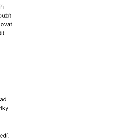
ři
oužít
žovat
it
lad
ylky
edí.