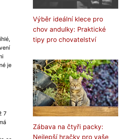
Výběr ideální klece pro
chov andulky: Praktické
íhlé,
tipy pro chovatelství
vení
mi
né je
ž 7
 má
Zábava na čtyři packy:
Nejlepší hračky pro vaše