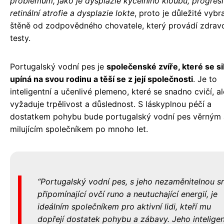
problémům, jako je dysplazie kyčelního kloubu, progresi
retinální atrofie a dysplazie lokte
, proto je důležité vybra
štěně od zodpovědného chovatele, který provádí zdravo
testy.
Portugalský vodní pes je
společenské zvíře, které se si
upíná na svou rodinu a těší se z její společnosti
. Je to
inteligentní a učenlivé plemeno, které se snadno cvičí, al
vyžaduje trpělivost a důslednost. S láskyplnou péčí a
dostatkem pohybu bude portugalský vodní pes věrným 
milujícím společníkem po mnoho let.
Portugalský vodní pes, s jeho nezaměnitelnou sr
připomínající ovčí runo a neutuchající energií, je
ideálním společníkem pro aktivní lidi, kteří mu
dopřejí dostatek pohybu a zábavy. Jeho intelige