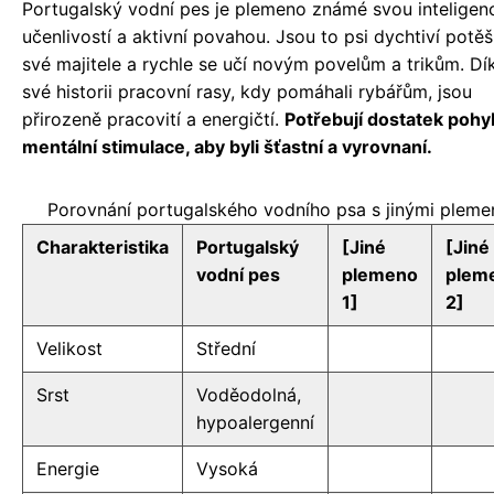
Portugalský vodní pes je plemeno známé svou inteligenc
učenlivostí a aktivní povahou. Jsou to psi dychtiví potěš
své majitele a rychle se učí novým povelům a trikům. Dí
své historii pracovní rasy, kdy pomáhali rybářům, jsou
přirozeně pracovití a energičtí.
Potřebují dostatek pohy
mentální stimulace, aby byli šťastní a vyrovnaní.
Porovnání portugalského vodního psa s jinými pleme
Charakteristika
Portugalský
[Jiné
[Jiné
vodní pes
plemeno
plem
1]
2]
Velikost
Střední
Srst
Voděodolná,
hypoalergenní
Energie
Vysoká