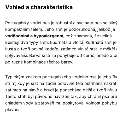
Vzhled a charakteristika
Portugalský vodní pes je robustní a svalnatý pes se siln
kompaktním tělem. Jeho srst je pozoruhodná, jelikož je
voděodolná a hypoalergenní
, což znamená, že nelíná.
Existují dva typy srsti: kudrnatá a vlnitá. Kudrnatá srst je
hustá a tvoří pevné kadeře, zatímco vlnitá srst je měkčí 
splývavější. Barva srsti se pohybuje od černé, hnědé a bí
po různé kombinace těchto barev.
Typickým znakem portugalského vodního psa je jeho "lv
střih", kdy je srst na zadní polovině těla ostříhána nakrát
zatímco na hlavě a hrudi je ponechána delší a tvoří hřívu
Tento střih byl původně navržen tak, aby chránil psa př
chladem vody a zároveň mu poskytoval volnost pohybu 
plavání.