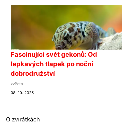
Fascinující svět gekonů: Od
lepkavých tlapek po noční
dobrodružství
zvířata
08. 10. 2025
O zvírátkách