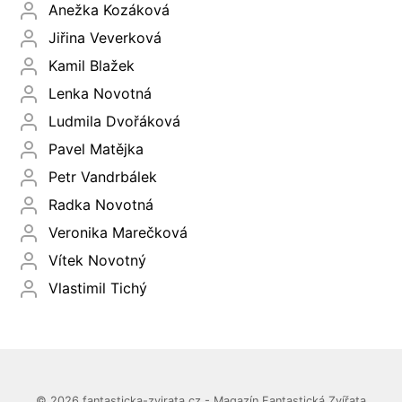
Anežka Kozáková
Jiřina Veverková
Kamil Blažek
Lenka Novotná
Ludmila Dvořáková
Pavel Matějka
Petr Vandrbálek
Radka Novotná
Veronika Marečková
Vítek Novotný
Vlastimil Tichý
© 2026 fantasticka-zvirata.cz - Magazín Fantastická Zvířata