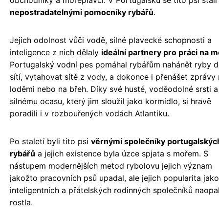
obchodníky a mořeplavci. V Portugalsku se tito psi stali
nepostradatelnými pomocníky rybářů
.
Jejich odolnost vůči vodě, silné plavecké schopnosti a
inteligence z nich dělaly
ideální partnery pro práci na m
Portugalský vodní pes pomáhal rybářům nahánět ryby 
sítí, vytahovat sítě z vody, a dokonce i přenášet zprávy
loděmi nebo na břeh. Díky své husté, voděodolné srsti a
silnému ocasu, který jim sloužil jako kormidlo, si hravě
poradili i v rozbouřených vodách Atlantiku.
Po staletí byli tito psi
věrnými společníky portugalskýc
rybářů
a jejich existence byla úzce spjata s mořem. S
nástupem modernějších metod rybolovu jejich význam
jakožto pracovních psů upadal, ale jejich popularita jak
inteligentních a přátelských rodinných společníků naopa
rostla.