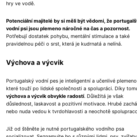
hry ve vodě.
Potenciální majitelé by si měli být vědomi, že portugalš
vodní psi jsou plemeno náročné na čas a pozornost.
Potřebují dostatek pohybu, mentální stimulace a také
pravidelnou péči o srst, která je kudrnatá a nelíná.
Výchova a výcvik
Portugalský vodní pes je inteligentní a učenlivé plemeno
které touží po lidské společnosti a spolupráci. Díky tom
výchova a výcvik obvykle radostí
. Důležitá je však
důslednost, laskavost a pozitivní motivace. Hrubé zachá
nebo nuda vedou k tvrdohlavosti a neochotě spolupraco
Již od štěněte je nutné portugalského vodního psa
socializovat. Seznamujte ho s různými lidmi, psy, zvířaty