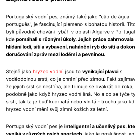
Portugalský vodní pes, známý také jako "cão de água
português", je fascinující plemeno s bohatou historií. Tit
byli původně chováni rybáři v oblasti Algarve v Portugal
kde
pomáhali s různými úkoly. Jejich práce zahrnovala
hlídání lodí, sítí a vybavení, nahánění ryb do sítí a dokon
doručování zpráv mezi loděmi a pevninou.
Stejně jako
hryzec vodní
, jsou to
vynikající plavci
s
voděodolnou srstí, co je chrání před zimou. Fakt zajímav
že jejich srst se nestříhá, ale trimuje se dvakrát do roka,
podobně jako když hryzec vodní líná. No a co se týče t
srsti, tak ta je buď kudrnatá nebo vlnitá - trochu jako k
hryzec vodní mění svůj zimní kožich za letní.
Portugalský vodní pes je
inteligentní a učenlivý pes, kt
vyniká v různých psích sportech
, jako je poslušnost, agi