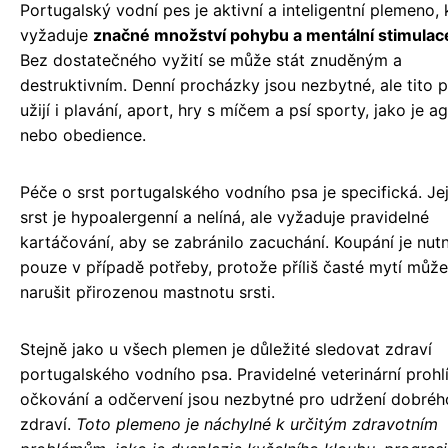
Portugalský vodní pes je aktivní a inteligentní plemeno, 
vyžaduje
značné množství pohybu a mentální stimulac
Bez dostatečného vyžití se může stát znuděným a
destruktivním. Denní procházky jsou nezbytné, ale tito ps
užijí i plavání, aport, hry s míčem a psí sporty, jako je agi
nebo obedience.
Péče o srst portugalského vodního psa je specifická. Je
srst je hypoalergenní a nelíná, ale vyžaduje pravidelné
kartáčování, aby se zabránilo zacuchání. Koupání je nut
pouze v případě potřeby, protože příliš časté mytí může
narušit přirozenou mastnotu srsti.
Stejně jako u všech plemen je důležité sledovat zdraví
portugalského vodního psa. Pravidelné veterinární prohl
očkování a odčervení jsou nezbytné pro udržení dobréh
zdraví.
Toto plemeno je náchylné k určitým zdravotním