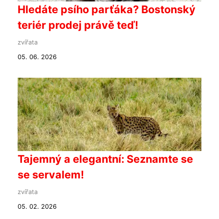
Hledáte psího parťáka? Bostonský
teriér prodej právě teď!
zvířata
05. 06. 2026
Tajemný a elegantní: Seznamte se
se servalem!
zvířata
05. 02. 2026