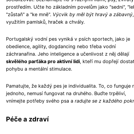
prostředím. Učte ho základním povelům jako "sedni", "leh
"zůstaň" a "ke mně".
Výcvik by měl být hravý a zábavný
využitím pamlsků, hraček a chvály.
Portugalský vodní pes vyniká v psích sportech, jako je
obedience, agility, dogdancing nebo třeba vodní
záchranařina. Jeho inteligence a učenlivost z něj dělají
skvělého parťáka pro aktivní lidi
, kteří mu dopřejí dosta
pohybu a mentální stimulace.
Pamatujte, že každý pes je individualita. To, co funguje 
jednoho, nemusí fungovat na druhého. Buďte trpěliví,
vnímejte potřeby svého psa a
radujte se z každého pok
Péče a zdraví