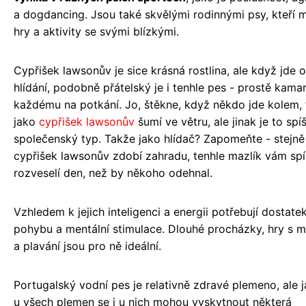
a dogdancing. Jsou také skvělými rodinnými psy, kteří mi
hry a aktivity se svými blízkými.
Cypřišek lawsonův je sice krásná rostlina, ale když jde o
hlídání, podobně přátelský je i tenhle pes - prostě kama
každému na potkání. Jo, štěkne, když někdo jde kolem, 
jako
cypřišek lawsonův
šumí ve větru, ale jinak je to spí
společenský typ. Takže jako hlídač? Zapomeňte - stejně
cypřišek lawsonův zdobí zahradu, tenhle mazlík vám spí
rozveselí den, než by někoho odehnal.
Vzhledem k jejich inteligenci a energii potřebují dostate
pohybu a mentální stimulace. Dlouhé procházky, hry s 
a plavání jsou pro ně ideální.
Portugalský vodní pes je relativně zdravé plemeno, ale 
u všech plemen se i u nich mohou vyskytnout některá