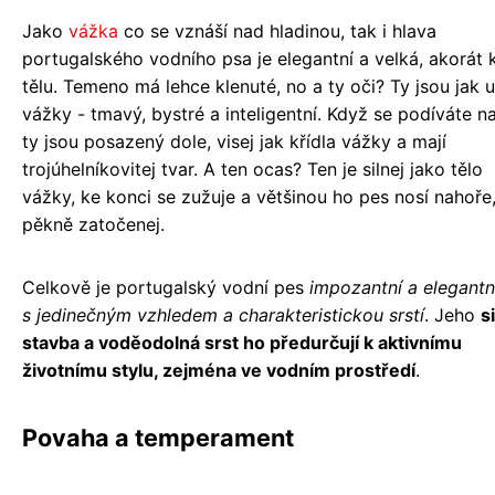
Jako
vážka
co se vznáší nad hladinou, tak i hlava
portugalského vodního psa je elegantní a velká, akorát 
tělu. Temeno má lehce klenuté, no a ty oči? Ty jsou jak u
vážky - tmavý, bystré a inteligentní. Když se podíváte na
ty jsou posazený dole, visej jak křídla vážky a mají
trojúhelníkovitej tvar. A ten ocas? Ten je silnej jako tělo
vážky, ke konci se zužuje a většinou ho pes nosí nahoře
pěkně zatočenej.
Celkově je portugalský vodní pes
impozantní a elegantn
s jedinečným vzhledem a charakteristickou srstí
. Jeho
s
stavba a voděodolná srst ho předurčují k aktivnímu
životnímu stylu, zejména ve vodním prostředí
.
Povaha a temperament