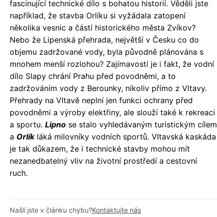
fascinující technické dílo s bohatou historií. Věděli jste
například, že stavba Orlíku si vyžádala zatopení
několika vesnic a částí historického města Zvíkov?
Nebo že Lipenská přehrada, největší v Česku co do
objemu zadržované vody, byla původně plánována s
mnohem menší rozlohou? Zajímavostí je i fakt, že vodní
dílo Slapy chrání Prahu před povodněmi, a to
zadržováním vody z Berounky, nikoliv přímo z Vltavy.
Přehrady na Vltavě neplní jen funkci ochrany před
povodněmi a výroby elektřiny, ale slouží také k rekreaci
a sportu.
Lipno
se stalo vyhledávaným turistickým cílem
a
Orlík
láká milovníky vodních sportů. Vltavská kaskáda
je tak důkazem, že i technické stavby mohou mít
nezanedbatelný vliv na životní prostředí a cestovní
ruch.
Našli jste v článku chybu?
Kontaktujte nás