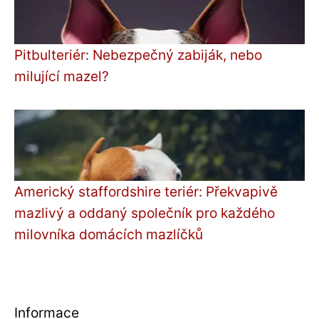
Pitbulteriér: Nebezpečný zabiják, nebo
milující mazel?
Americký staffordshire teriér: Překvapivě
mazlivý a oddaný společník pro každého
milovníka domácích mazlíčků
Informace