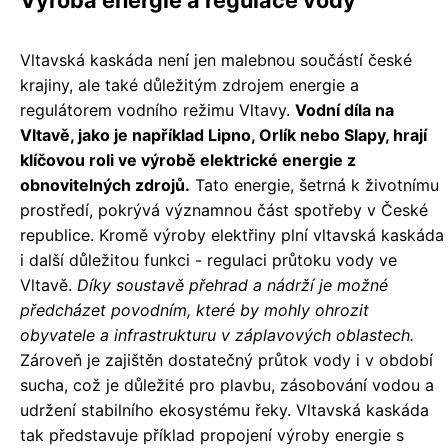
Výroba energie a regulace vody
Vltavská kaskáda není jen malebnou součástí české
krajiny, ale také důležitým zdrojem energie a
regulátorem vodního režimu Vltavy.
Vodní díla na
Vltavě, jako je například Lipno, Orlík nebo Slapy, hrají
klíčovou roli ve výrobě elektrické energie z
obnovitelných zdrojů.
Tato energie, šetrná k životnímu
prostředí, pokrývá významnou část spotřeby v České
republice. Kromě výroby elektřiny plní vltavská kaskáda
i další důležitou funkci - regulaci průtoku vody ve
Vltavě.
Díky soustavě přehrad a nádrží je možné
předcházet povodním, které by mohly ohrozit
obyvatele a infrastrukturu v záplavových oblastech.
Zároveň je zajištěn dostatečný průtok vody i v období
sucha, což je důležité pro plavbu, zásobování vodou a
udržení stabilního ekosystému řeky. Vltavská kaskáda
tak představuje příklad propojení výroby energie s