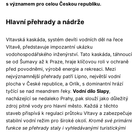
s významem pro celou Českou republiku.
Hlavní přehrady a nádrže
Vltavská kaskáda, systém devíti vodních děl na řece
Vltavě, představuje impozantní ukázku
vodohospodářského inženýrství. Tato kaskáda, táhnoucí
se od Šumavy až k Praze, hraje klíčovou roli v ochraně
před povodněmi, výrobě energie a rekreaci. Mezi
nejvýznamnější přehrady patří Lipno, největší vodní
plocha v České republice, a Orlík, s dominantní hrází
tyčící se nad meandrem řeky.
Vodní dílo Slapy
,
nacházející se nedaleko Prahy, pak slouží jako důležitý
zdroj pitné vody pro hlavní město. Každá z těchto
staveb přispívá k regulaci průtoku Vltavy a zabezpečuje
stabilní vodní režim pro široké okolí.
Kromě své primární
funkce se přehrady staly i vyhledávanými turistickými