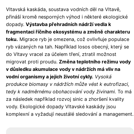
Vltavská kaskáda, soustava vodních děl na Vltavě,
přináší kromě nesporných výhod i některé ekologické
dopady.
Výstavba přehradních nádrží vedla k
fragmentaci říčního ekosystému a změně charakteru
toku.
Migrace ryb je omezena, což ovlivňuje populace
ryb vázaných na tah. Například losos obecný, který se
do Vltavy vracel za účelem tření, ztratil možnost
migrovat proti proudu.
Změna teplotního režimu vody
v důsledku akumulace vody v nádržích má vliv na
vodní organismy a jejich životní cykly.
Vysoká
produkce biomasy v nádržích může vést k eutrofizaci,
tedy k nadměrnému obohacování vody živinami.
To má
za následek například rozvoj sinic a zhoršení kvality
vody. Ekologické dopady Vltavské kaskády jsou
komplexní a vyžadují neustálé sledování a management.