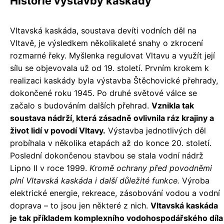
Historie výstavby kaskády
Vltavská kaskáda, soustava devíti vodních děl na
Vltavě, je výsledkem několikaleté snahy o zkrocení
rozmarné řeky. Myšlenka regulovat Vltavu a využít její
sílu se objevovala už od 19. století. Prvním krokem k
realizaci kaskády byla výstavba Štěchovické přehrady,
dokončené roku 1945. Po druhé světové válce se
začalo s budováním dalších přehrad.
Vznikla tak
soustava nádrží, která zásadně ovlivnila ráz krajiny a
život lidí v povodí Vltavy.
Výstavba jednotlivých děl
probíhala v několika etapách až do konce 20. století.
Poslední dokončenou stavbou se stala vodní nádrž
Lipno II v roce 1999.
Kromě ochrany před povodněmi
plní Vltavská kaskáda i další důležité funkce.
Výroba
elektrické energie, rekreace, zásobování vodou a vodní
doprava – to jsou jen některé z nich.
Vltavská kaskáda
je tak příkladem komplexního vodohospodářského díla