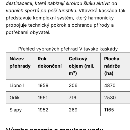
destinacemi, které nabízejí širokou škálu aktivit od
vodních sportů po pěší turistiku.
Vltavská kaskáda tak
představuje komplexní systém, který harmonicky
propojuje technický pokrok s ochranou přírody a
potřebami obyvatel.
Přehled vybraných přehrad Vltavské kaskády
Název
Rok
Celkový
Plocha
přehrady
dokončení
objem (mil.
nádrže
m³)
(ha)
Lipno I
1959
306
4870
Orlík
1961
716
2530
Slapy
1952
269
1165