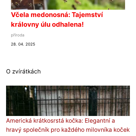
Včela medonosná: Tajemství
královny úlu odhalena!
příroda
28. 04. 2025
O zvírátkách
Americká krátkosrstá kočka: Elegantní a
hravý společník pro každého milovníka koček