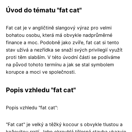
Úvod do tématu "fat cat"
Fat cat je v angličtině slangový výraz pro velmi
bohatou osobu, která má obvykle nadprůměrné
finance a moc. Podobně jako zvíře, fat cat si tento
stav užívá a nezřídka se snaží svých privilegií využít
proti těm slabším. V této úvodní části se podíváme
na původ tohoto termínu a jak se stal symbolem
korupce a moci ve společnosti.
Popis vzhledu "fat cat"
Popis vzhledu "fat cat":
"Fat cat" je velký a těžký kocour s obvykle tlustou a
kožovitou srstí. Jeho okrouhlá tělesná stavba ukazuje