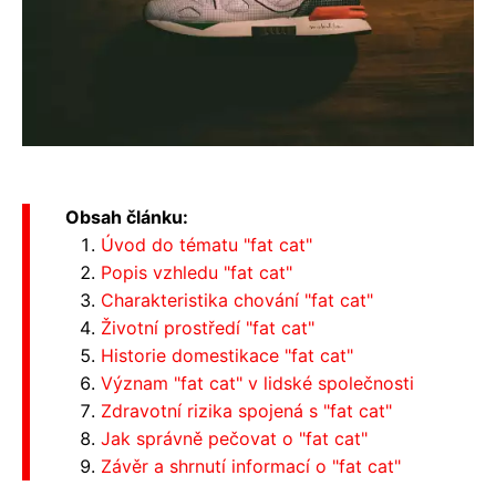
Obsah článku:
Úvod do tématu "fat cat"
Popis vzhledu "fat cat"
Charakteristika chování "fat cat"
Životní prostředí "fat cat"
Historie domestikace "fat cat"
Význam "fat cat" v lidské společnosti
Zdravotní rizika spojená s "fat cat"
Jak správně pečovat o "fat cat"
Závěr a shrnutí informací o "fat cat"