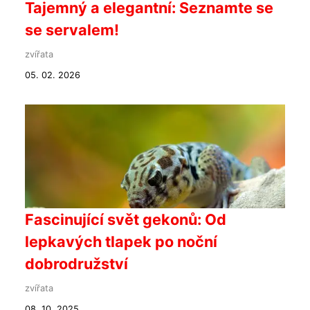
Tajemný a elegantní: Seznamte se
se servalem!
zvířata
05. 02. 2026
Fascinující svět gekonů: Od
lepkavých tlapek po noční
dobrodružství
zvířata
08. 10. 2025