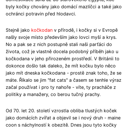
byly kočky chovány jako domácí mazlíčci a také jako
ochránci potravin před hlodavci.
Stejně jako
kočkodan
v přírodě, i kočky si v Evropě
našly svoje místo především jako lovci myší a krys.
No a pak se z nich postupně stali naši parťáci do
života, což je vlastně docela podobný příběh jako u
kočkodana v jeho přirozeném prostředí. V Británii to
dokonce došlo tak daleko, že mít kočku bylo něco
jako mít dneska kočkodana - prostě znak toho, že se
máte. Říkalo se jim "fat cats" a časem se tenhle výraz
začal používat i pro ty nahoře - víte, ty pracháče z
politiky a manažery, co berou tučný prachy.
Od 70. let 20. století vzrostla obliba tlustých koček
jako domácích zvířat a objevil se i nový druh - maine
coon s náchylností k obezitě. Dnes jsou tyto kočky