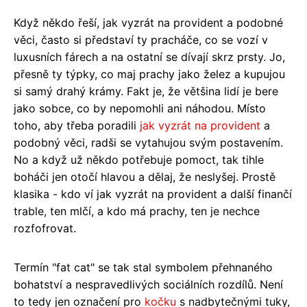
Když někdo řeší, jak vyzrát na provident a podobné
věci, často si představí ty pracháče, co se vozí v
luxusních fárech a na ostatní se dívají skrz prsty. Jo,
přesně ty týpky, co maj prachy jako želez a kupujou
si samý drahý krámy. Fakt je, že většina lidí je bere
jako sobce, co by nepomohli ani náhodou. Místo
toho, aby třeba poradili
jak vyzrát na provident
a
podobný věci, radši se vytahujou svým postavením.
No a když už někdo potřebuje pomoct, tak tihle
boháči jen otočí hlavou a dělaj, že neslyšej. Prostě
klasika - kdo ví jak vyzrát na provident a další finančí
trable, ten mlčí, a kdo má prachy, ten je nechce
rozfofrovat.
Termín "fat cat" se tak stal symbolem přehnaného
bohatství a nespravedlivých sociálních rozdílů. Není
to tedy jen označení pro
kočku
s nadbytečnými tuky,