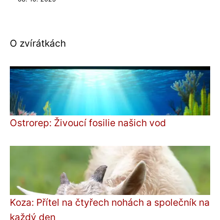
O zvírátkách
Ostrorep: Živoucí fosilie našich vod
Koza: Přítel na čtyřech nohách a společník na
každý den