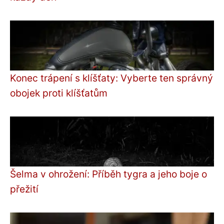
Konec trápení s klíšťaty: Vyberte ten správný
obojek proti klíšťatům
Šelma v ohrožení: Příběh tygra a jeho boje o
přežití