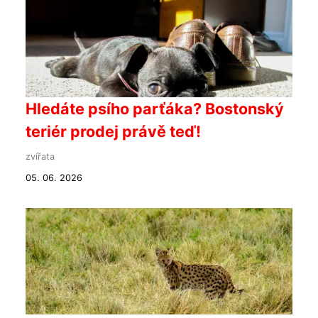
Hledáte psího parťáka? Bostonský
teriér prodej právě teď!
zvířata
05. 06. 2026