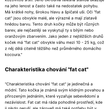
na jeho lenost a často také na nedostatek pohybu.
Má krátké nohy, širokou hlavu a špičaté uši. Oči "fat
cat" jsou obvykle malé, ale výrazné a mají zlatavě
hnědou barvu. Tento druh kočky může být různých
barev, ale nejčastěji se vyskytují ty s bílým nebo
oranžovým zbarvením. Jako jeden z nejtěžších druhů
koček má "fat cat" obvykle váhu mezi 10 - 25 kg, což
z něj dělá citelně těžšího než průměrného domácího
kocoura."
Charakteristika chování "fat cat"
"Charakteristika chování "fat cat" je jedinečná a
módní. Tato kočka je známá svým klidným povahou a
přirozeným jednáním, které vyzařuje sebevědomí a
nezávislost. Fat cat má ráda pohodlné prostředí, kde
ji nikdo neruší, ale zároveň má také potřebu být v