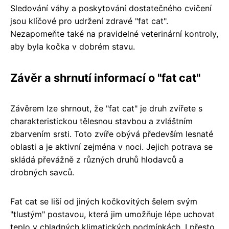
Sledování váhy a poskytování dostatečného cvičení
jsou klíčové pro udržení zdravé "fat cat".
Nezapomeňte také na pravidelné veterinární kontroly,
aby byla kočka v dobrém stavu.
Závěr a shrnutí informací o "fat cat"
Závěrem lze shrnout, že "fat cat" je druh zvířete s
charakteristickou tělesnou stavbou a zvláštním
zbarvením srsti. Toto zvíře obývá především lesnaté
oblasti a je aktivní zejména v noci. Jejich potrava se
skládá převážně z různých druhů hlodavců a
drobných savců.
Fat cat se liší od jiných kočkovitých šelem svým
"tlustým" postavou, která jim umožňuje lépe uchovat
teplo v chladných klimatických podmínkách. I přesto