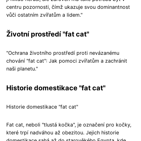
centru pozornosti, čímž ukazuje svou dominantnost
vůči ostatním zvířatům a lidem."
Životní prostředí "fat cat"
"Ochrana životního prostředí proti nevázanému
chování "fat cat": Jak pomoci zvířatům a zachránit
naši planetu."
Historie domestikace "fat cat"
Historie domestikace "fat cat"
Fat cat, neboli "tlustá kočka", je označení pro kočky,
které trpí nadváhou až obezitou. Jejich historie
domestikace sahá až do starověkého Egypta, kde