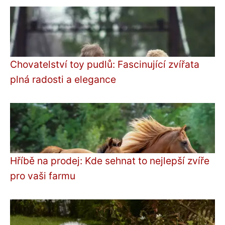
Chovatelství toy pudlů: Fascinující zvířata
plná radosti a elegance
Hříbě na prodej: Kde sehnat to nejlepší zvíře
pro vaši farmu