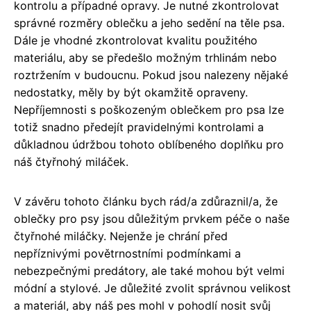
kontrolu a případné opravy. Je nutné zkontrolovat
správné rozměry oblečku a jeho sedění na těle psa.
Dále je vhodné zkontrolovat kvalitu použitého
materiálu, aby se předešlo možným trhlinám nebo
roztržením v budoucnu. Pokud jsou nalezeny nějaké
nedostatky, měly by být okamžitě opraveny.
Nepříjemnosti s poškozeným oblečkem pro psa lze
totiž snadno předejít pravidelnými kontrolami a
důkladnou údržbou tohoto oblíbeného doplňku pro
náš čtyřnohý miláček.
V závěru tohoto článku bych rád/a zdůraznil/a, že
oblečky pro psy jsou důležitým prvkem péče o naše
čtyřnohé miláčky. Nejenže je chrání před
nepříznivými povětrnostními podmínkami a
nebezpečnými predátory, ale také mohou být velmi
módní a stylové. Je důležité zvolit správnou velikost
a materiál, aby náš pes mohl v pohodlí nosit svůj