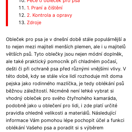
Péče o obleček pro psa
1. Praní a čištění
2. Kontrola a opravy
Zdroje
Obleček pro psa je v dnešní době stále populárnější a
to nejen mezi majiteli menších plemen, ale i u majitelů
větších psů. Tyto oblečky jsou nejen módní doplněk,
ale také praktický pomocník při chladném počasí,
dešti či při ochraně psa před různými vnějšími vlivy. V
této době, kdy se stále více lidí rozhoduje mít doma
pejska jako rodinného mazlíčka, je tedy oblékání psů
běžnou záležitostí. Nicméně není lehké vybrat si
vhodný obleček pro svého čtyřnohého kamaráda,
podobně jako u oblečení pro lidi, i zde platí určité
pravidla ohledně velikosti a materiálů. Následující
informace Vám pomohou lépe pochopit účel a funkci
oblékání Vašeho psa a poradit si s výběrem