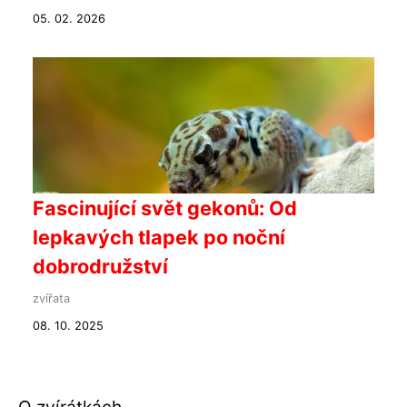
05. 02. 2026
Fascinující svět gekonů: Od
lepkavých tlapek po noční
dobrodružství
zvířata
08. 10. 2025