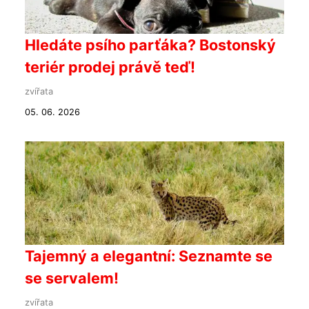
Hledáte psího parťáka? Bostonský
teriér prodej právě teď!
zvířata
05. 06. 2026
Tajemný a elegantní: Seznamte se
se servalem!
zvířata