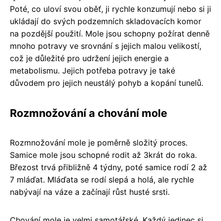
Poté, co uloví svou oběť, ji rychle konzumují nebo si ji
ukládají do svých podzemních skladovacích komor
na pozdější použití. Mole jsou schopny požírat denně
mnoho potravy ve srovnání s jejich malou velikostí,
což je důležité pro udržení jejich energie a
metabolismu. Jejich potřeba potravy je také
důvodem pro jejich neustálý pohyb a kopání tunelů.
Rozmnožování a chování mole
Rozmnožování mole je poměrně složitý proces.
Samice mole jsou schopné rodit až 3krát do roka.
Březost trvá přibližně 4 týdny, poté samice rodí 2 až
7 mláďat. Mláďata se rodí slepá a holá, ale rychle
nabývají na váze a začínají růst husté srsti.
Chování mole je velmi samotářské. Každý jedinec si