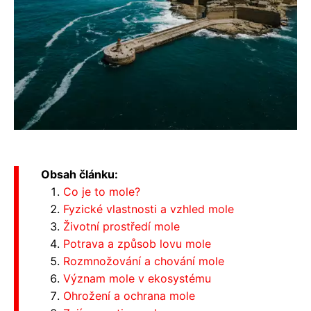
Obsah článku:
Co je to mole?
Fyzické vlastnosti a vzhled mole
Životní prostředí mole
Potrava a způsob lovu mole
Rozmnožování a chování mole
Význam mole v ekosystému
Ohrožení a ochrana mole