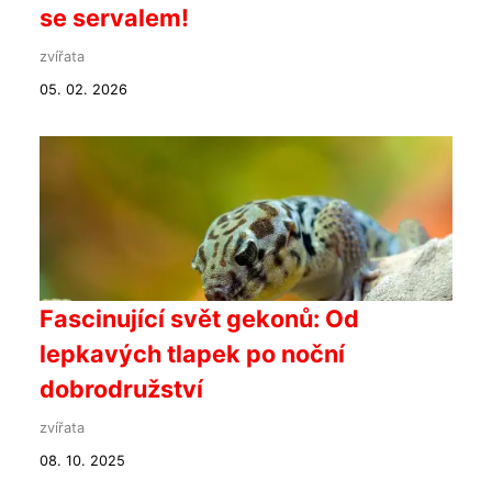
se servalem!
zvířata
05. 02. 2026
Fascinující svět gekonů: Od
lepkavých tlapek po noční
dobrodružství
zvířata
08. 10. 2025