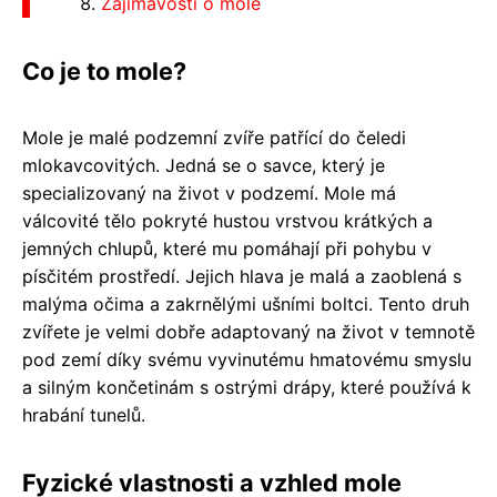
Zajímavosti o mole
Co je to mole?
Mole je malé podzemní zvíře patřící do čeledi
mlokavcovitých. Jedná se o savce, který je
specializovaný na život v podzemí. Mole má
válcovité tělo pokryté hustou vrstvou krátkých a
jemných chlupů, které mu pomáhají při pohybu v
písčitém prostředí. Jejich hlava je malá a zaoblená s
malýma očima a zakrnělými ušními boltci. Tento druh
zvířete je velmi dobře adaptovaný na život v temnotě
pod zemí díky svému vyvinutému hmatovému smyslu
a silným končetinám s ostrými drápy, které používá k
hrabání tunelů.
Fyzické vlastnosti a vzhled mole