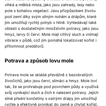
vlhká a měkká místa, jako jsou zahrady, lesy nebo
pole s bohatou vegetací. Jsou přizpůsobeni životu
pod zemí díky svým silným nohám a drápům, které
jim umožňují rychlý pohyb v hlíně. Vyhledávají také
oblasti s dostatečným množstvím potravy, jako jsou
hmyz, larvy či červi. Mole mají citlivý sluch a vnímají
vibrace v půdě, což jim pomáhá lokalizovat kořist i
přítomnost predátorů.
Potrava a způsob lovu mole
Potrava mole se skládá převážně z bezobratlých
živočichů, jako jsou červi, slimáci a hmyz. Mole loví
tak, že se prohrabuje pod povrchem půdy a využívá
svůj vynikající sluch a čich k nalezení potravy. Jejich
silné přední končetiny s ostrými drápy jim umožňují
rychle a efektivně pronikat do země a chytat kořist.