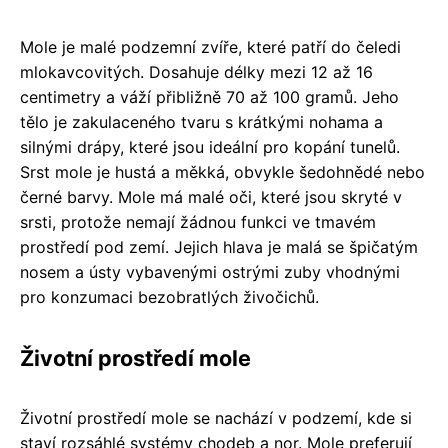
Mole je malé podzemní zvíře, které patří do čeledi
mlokavcovitých. Dosahuje délky mezi 12 až 16
centimetry a váží přibližně 70 až 100 gramů. Jeho
tělo je zakulaceného tvaru s krátkými nohama a
silnými drápy, které jsou ideální pro kopání tunelů.
Srst mole je hustá a měkká, obvykle šedohnědé nebo
černé barvy. Mole má malé oči, které jsou skryté v
srsti, protože nemají žádnou funkci ve tmavém
prostředí pod zemí. Jejich hlava je malá se špičatým
nosem a ústy vybavenými ostrými zuby vhodnými
pro konzumaci bezobratlých živočichů.
Životní prostředí mole
Životní prostředí mole se nachází v podzemí, kde si
staví rozsáhlé systémy chodeb a nor. Mole preferují