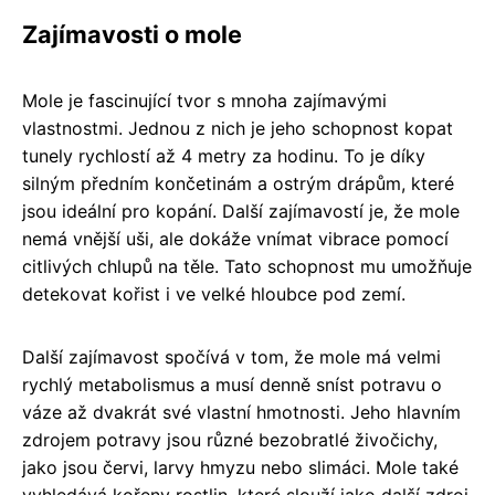
Zajímavosti o mole
Mole je fascinující tvor s mnoha zajímavými
vlastnostmi. Jednou z nich je jeho schopnost kopat
tunely rychlostí až 4 metry za hodinu. To je díky
silným předním končetinám a ostrým drápům, které
jsou ideální pro kopání. Další zajímavostí je, že mole
nemá vnější uši, ale dokáže vnímat vibrace pomocí
citlivých chlupů na těle. Tato schopnost mu umožňuje
detekovat kořist i ve velké hloubce pod zemí.
Další zajímavost spočívá v tom, že mole má velmi
rychlý metabolismus a musí denně sníst potravu o
váze až dvakrát své vlastní hmotnosti. Jeho hlavním
zdrojem potravy jsou různé bezobratlé živočichy,
jako jsou červi, larvy hmyzu nebo slimáci. Mole také