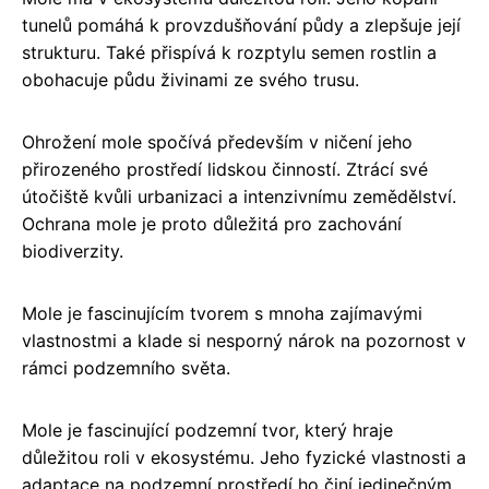
tunelů pomáhá k provzdušňování půdy a zlepšuje její
strukturu. Také přispívá k rozptylu semen rostlin a
obohacuje půdu živinami ze svého trusu.
Ohrožení mole spočívá především v ničení jeho
přirozeného prostředí lidskou činností. Ztrácí své
útočiště kvůli urbanizaci a intenzivnímu zemědělství.
Ochrana mole je proto důležitá pro zachování
biodiverzity.
Mole je fascinujícím tvorem s mnoha zajímavými
vlastnostmi a klade si nesporný nárok na pozornost v
rámci podzemního světa.
Mole je fascinující podzemní tvor, který hraje
důležitou roli v ekosystému. Jeho fyzické vlastnosti a
adaptace na podzemní prostředí ho činí jedinečným