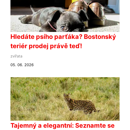
Hledáte psího parťáka? Bostonský
teriér prodej právě teď!
zvířata
05. 06. 2026
Tajemný a elegantní: Seznamte se