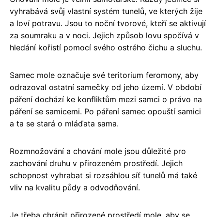
vyhrabává svůj vlastní systém tunelů, ve kterých žije
a loví potravu. Jsou to noční tvorové, kteří se aktivují
za soumraku a v noci. Jejich způsob lovu spočívá v
hledání kořistí pomocí svého ostrého čichu a sluchu.
Samec mole označuje své teritorium feromony, aby
odrazoval ostatní samečky od jeho území. V období
páření dochází ke konfliktům mezi samci o právo na
páření se samicemi. Po páření samec opouští samici
a ta se stará o mláďata sama.
Rozmnožování a chování mole jsou důležité pro
zachování druhu v přirozeném prostředí. Jejich
schopnost vyhrabat si rozsáhlou síť tunelů má také
vliv na kvalitu půdy a odvodňování.
Je třeba chránit přirozené prostředí mole, aby se