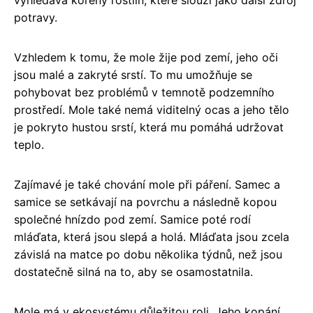
vyhledává kořeny rostlin, které slouží jako další zdroj
potravy.
Vzhledem k tomu, že mole žije pod zemí, jeho oči
jsou malé a zakryté srstí. To mu umožňuje se
pohybovat bez problémů v temnotě podzemního
prostředí. Mole také nemá viditelný ocas a jeho tělo
je pokryto hustou srstí, která mu pomáhá udržovat
teplo.
Zajímavé je také chování mole při páření. Samec a
samice se setkávají na povrchu a následně kopou
společné hnízdo pod zemí. Samice poté rodí
mláďata, která jsou slepá a holá. Mláďata jsou zcela
závislá na matce po dobu několika týdnů, než jsou
dostatečně silná na to, aby se osamostatnila.
Mole má v ekosystému důležitou roli. Jeho kopání