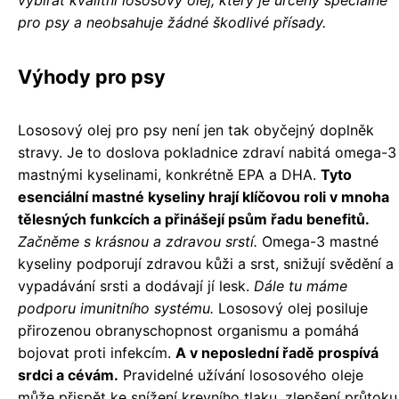
vybírat kvalitní lososový olej, který je určený speciálně
pro psy a neobsahuje žádné škodlivé přísady.
Výhody pro psy
Lososový olej pro psy není jen tak obyčejný doplněk
stravy. Je to doslova pokladnice zdraví nabitá omega-3
mastnými kyselinami, konkrétně EPA a DHA.
Tyto
esenciální mastné kyseliny hrají klíčovou roli v mnoha
tělesných funkcích a přinášejí psům řadu benefitů.
Začněme s krásnou a zdravou srstí.
Omega-3 mastné
kyseliny podporují zdravou kůži a srst, snižují svědění a
vypadávání srsti a dodávají jí lesk.
Dále tu máme
podporu imunitního systému.
Lososový olej posiluje
přirozenou obranyschopnost organismu a pomáhá
bojovat proti infekcím.
A v neposlední řadě prospívá
srdci a cévám.
Pravidelné užívání lososového oleje
může přispět ke snížení krevního tlaku, zlepšení průtoku