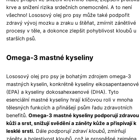
krve a snížení rizika srdečních onemocnění. A to není
všechno! Lososový olej pro psy může také podpořit
zdravý vývoj mozku a zraku u štěňat, zmírnit zánětlivé
procesy v těle, a dokonce zlepšit pohyblivost kloubů u
starších psů.
Omega-3 mastné kyseliny
Lososový olej pro psy je bohatým zdrojem omega-3
mastných kyselin, konkrétně kyseliny eikosapentaenové
(EPA) a kyseliny dokosahexaenové (DHA). Tyto
esenciální mastné kyseliny hrají klíčovou roli v mnoha
tělesných funkcích a přinášejí psům řadu zdravotních
benefitů.
Omega-3 mastné kyseliny podporují zdravou
kůži a srst, snižují svědění a záněty kůže a přispívají k
lesklé srsti.
Dále
podporují zdraví kloubů
, zmírňují
záněty a bolestivost kloubů, což je prospěšné zejména