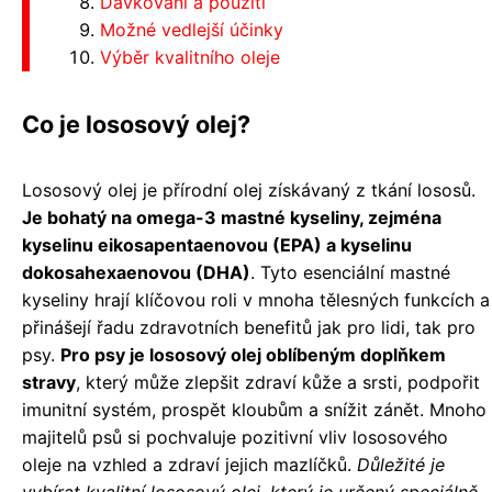
Dávkování a použití
Možné vedlejší účinky
Výběr kvalitního oleje
Co je lososový olej?
Lososový olej je přírodní olej získávaný z tkání lososů.
Je bohatý na omega-3 mastné kyseliny, zejména
kyselinu eikosapentaenovou (EPA) a kyselinu
dokosahexaenovou (DHA)
. Tyto esenciální mastné
kyseliny hrají klíčovou roli v mnoha tělesných funkcích a
přinášejí řadu zdravotních benefitů jak pro lidi, tak pro
psy.
Pro psy je lososový olej oblíbeným doplňkem
stravy
, který může zlepšit zdraví kůže a srsti, podpořit
imunitní systém, prospět kloubům a snížit zánět. Mnoho
majitelů psů si pochvaluje pozitivní vliv lososového
oleje na vzhled a zdraví jejich mazlíčků.
Důležité je