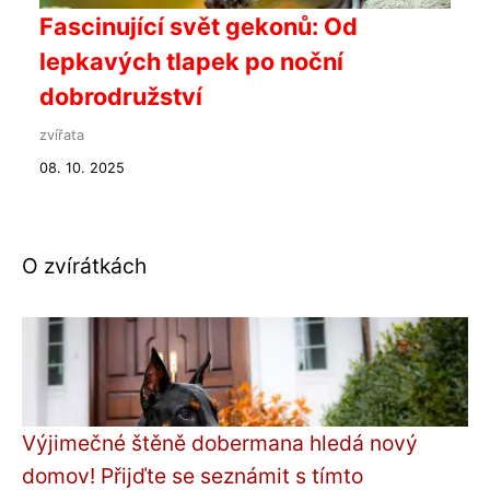
Fascinující svět gekonů: Od
lepkavých tlapek po noční
dobrodružství
zvířata
08. 10. 2025
O zvírátkách
Výjimečné štěně dobermana hledá nový
domov! Přijďte se seznámit s tímto