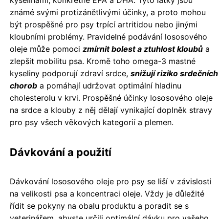
kyselinami, konkrétně EPA a DHA. Tyto látky jsou
známé svými protizánětlivými účinky, a proto mohou
být prospěšné pro psy trpící artritidou nebo jinými
kloubními problémy. Pravidelné podávání lososového
oleje může pomoci
zmírnit bolest a ztuhlost kloubů
a
zlepšit mobilitu psa. Kromě toho omega-3 mastné
kyseliny podporují zdraví srdce,
snižují riziko srdečních
chorob
a pomáhají udržovat optimální hladinu
cholesterolu v krvi. Prospěšné účinky lososového oleje
na srdce a klouby z něj dělají vynikající doplněk stravy
pro psy všech věkových kategorií a plemen.
Dávkování a použití
Dávkování lososového oleje pro psy se liší v závislosti
na velikosti psa a koncentraci oleje. Vždy je důležité
řídit se pokyny na obalu produktu a poradit se s
veterinářem, abyste určili optimální dávku pro vašeho