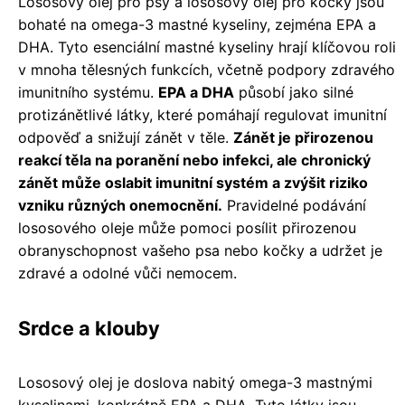
Lososový olej pro psy a lososový olej pro kočky jsou
bohaté na omega-3 mastné kyseliny, zejména EPA a
DHA. Tyto esenciální mastné kyseliny hrají klíčovou roli
v mnoha tělesných funkcích, včetně podpory zdravého
imunitního systému.
EPA a DHA
působí jako silné
protizánětlivé látky, které pomáhají regulovat imunitní
odpověď a snižují zánět v těle.
Zánět je přirozenou
reakcí těla na poranění nebo infekci, ale chronický
zánět může oslabit imunitní systém a zvýšit riziko
vzniku různých onemocnění.
Pravidelné podávání
lososového oleje může pomoci posílit přirozenou
obranyschopnost vašeho psa nebo kočky a udržet je
zdravé a odolné vůči nemocem.
Srdce a klouby
Lososový olej je doslova nabitý omega-3 mastnými