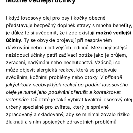
Možné vedlejší účinky
I když lososový olej pro psy i kočky obecně
představuje bezpečný doplněk stravy s mnoha benefity,
je důležité si uvědomit, že i zde existují
možné vedlejší
účinky
. Ty se obvykle projevují při nesprávném
dávkování nebo u citlivějších jedinců. Mezi nejčastější
nežádoucí účinky patří zažívací potíže jako je průjem,
zvracení, nadýmání nebo nechutenství. Vzácněji se
může objevit alergická reakce, která se projevuje
svěděním, kožními problémy nebo otoky.
V případě
jakýchkoliv neobvyklých reakcí po podání lososového
oleje je nutné jeho podávání přerušit a kontaktovat
veterináře.
Důležité je také vybírat kvalitní lososový olej
určený speciálně pro zvířata, který je správně
zpracovaný a skladovaný, aby se minimalizovalo riziko
žluknutí a s ním spojených zdravotních problémů.