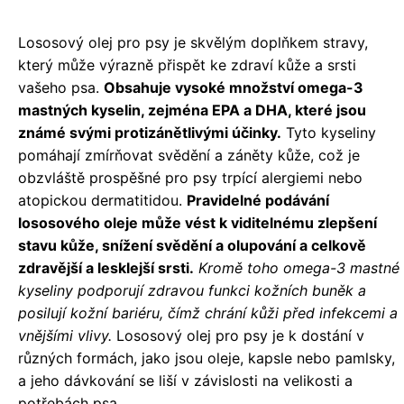
Lososový olej pro psy je skvělým doplňkem stravy,
který může výrazně přispět ke zdraví kůže a srsti
vašeho psa.
Obsahuje vysoké množství omega-3
mastných kyselin, zejména EPA a DHA, které jsou
známé svými protizánětlivými účinky.
Tyto kyseliny
pomáhají zmírňovat svědění a záněty kůže, což je
obzvláště prospěšné pro psy trpící alergiemi nebo
atopickou dermatitidou.
Pravidelné podávání
lososového oleje může vést k viditelnému zlepšení
stavu kůže, snížení svědění a olupování a celkově
zdravější a lesklejší srsti.
Kromě toho omega-3 mastné
kyseliny podporují zdravou funkci kožních buněk a
posilují kožní bariéru, čímž chrání kůži před infekcemi a
vnějšími vlivy.
Lososový olej pro psy je k dostání v
různých formách, jako jsou oleje, kapsle nebo pamlsky,
a jeho dávkování se liší v závislosti na velikosti a
potřebách psa.