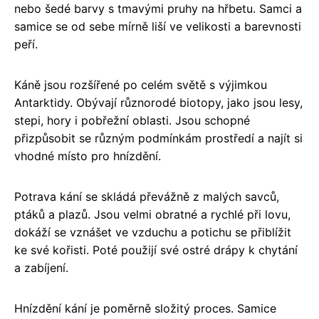
nebo šedé barvy s tmavými pruhy na hřbetu. Samci a
samice se od sebe mírně liší ve velikosti a barevnosti
peří.
Káně jsou rozšířené po celém světě s výjimkou
Antarktidy. Obývají různorodé biotopy, jako jsou lesy,
stepi, hory i pobřežní oblasti. Jsou schopné
přizpůsobit se různým podmínkám prostředí a najít si
vhodné místo pro hnízdění.
Potrava kání se skládá převážně z malých savců,
ptáků a plazů. Jsou velmi obratné a rychlé při lovu,
dokáží se vznášet ve vzduchu a potichu se přiblížit
ke své kořisti. Poté použijí své ostré drápy k chytání
a zabíjení.
Hnízdění kání je poměrně složitý proces. Samice