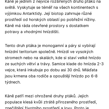
Káně je jedním z nejvíce rozšířených druhů ptáků na
světě. Vyskytuje se téměř na všech kontinentech s
výjimkou Antarktidy. Její biotop zahrnuje různé
prostředí od horských oblastí po pobřežní nížiny.
Káně má ráda otevřené prostory s dostatkem
potravy a vhodnými hnízdišti.
Tento druh ptáka je monogamní a páry si vybírají
hnízdní teritorium společně. Hnízdí ve vysokých
stromech nebo na skalách, kde si staví velké hnízdo
ze suchých větví a trávy. Samice klade do hnízda 2-3
vejce, která inkubuje po dobu asi 30 dnů. Mláďata
jsou krmena oba rodiče a opouštějí hnízdo po 6-8
týdnech.
Káně patří mezi ohrožené druhy ptáků. Jejich
populace klesá kvůli ztrátě přirozeného prostředí,
znečištění životního prostředí a lovu. Proto je