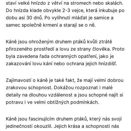
staví velké hnízdo z větví na stromech nebo skalách.
Do hnízda klade obvykle 2-3 vejce, která inkubuje po
dobu asi 30 dnů. Po vylíhnutí mláďat je samice a
samec společně krmení a starají se o ně.
Káně jsou ohroženým druhem ptáků kvůli ztrátě
přirozeného prostředí a lovu ze strany člověka. Proto
byla zavedena řada ochranných opatření, jako je
zakazování lovu kání nebo ochrana jejich hnízdišť.
Zajímavostí o káně je také fakt, že mají velmi dobrou
zrakovou schopnost. Dokážou rozpoznat i malé
detaily na dlouhou vzdálenost a jsou schopné najít si
potravu i ve velmi obtížných podmínkách.
Káně jsou fascinujícím druhem ptáků, který nás svojí
jedinečností okouzlil. Jejich krása a schopnosti nás