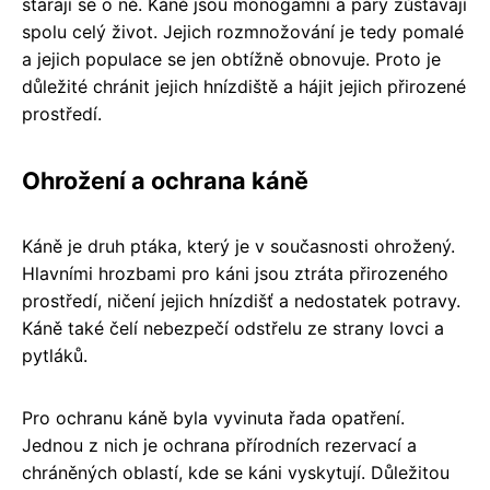
starají se o ně. Káně jsou monogamní a páry zůstávají
spolu celý život. Jejich rozmnožování je tedy pomalé
a jejich populace se jen obtížně obnovuje. Proto je
důležité chránit jejich hnízdiště a hájit jejich přirozené
prostředí.
Ohrožení a ochrana káně
Káně je druh ptáka, který je v současnosti ohrožený.
Hlavními hrozbami pro káni jsou ztráta přirozeného
prostředí, ničení jejich hnízdišť a nedostatek potravy.
Káně také čelí nebezpečí odstřelu ze strany lovci a
pytláků.
Pro ochranu káně byla vyvinuta řada opatření.
Jednou z nich je ochrana přírodních rezervací a
chráněných oblastí, kde se káni vyskytují. Důležitou