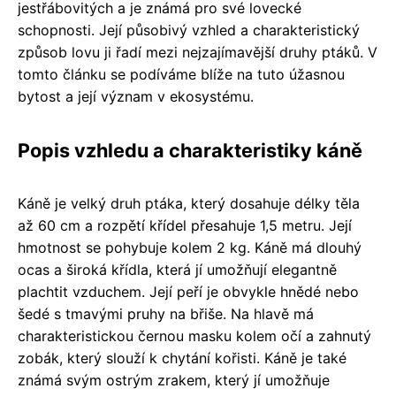
jestřábovitých a je známá pro své lovecké
schopnosti. Její působivý vzhled a charakteristický
způsob lovu ji řadí mezi nejzajímavější druhy ptáků. V
tomto článku se podíváme blíže na tuto úžasnou
bytost a její význam v ekosystému.
Popis vzhledu a charakteristiky káně
Káně je velký druh ptáka, který dosahuje délky těla
až 60 cm a rozpětí křídel přesahuje 1,5 metru. Její
hmotnost se pohybuje kolem 2 kg. Káně má dlouhý
ocas a široká křídla, která jí umožňují elegantně
plachtit vzduchem. Její peří je obvykle hnědé nebo
šedé s tmavými pruhy na břiše. Na hlavě má
charakteristickou černou masku kolem očí a zahnutý
zobák, který slouží k chytání kořisti. Káně je také
známá svým ostrým zrakem, který jí umožňuje