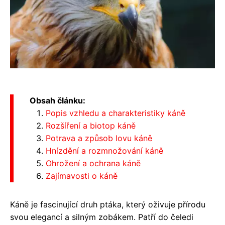
Obsah článku:
Popis vzhledu a charakteristiky káně
Rozšíření a biotop káně
Potrava a způsob lovu káně
Hnízdění a rozmnožování káně
Ohrožení a ochrana káně
Zajímavosti o káně
Káně je fascinující druh ptáka, který oživuje přírodu
svou elegancí a silným zobákem. Patří do čeledi