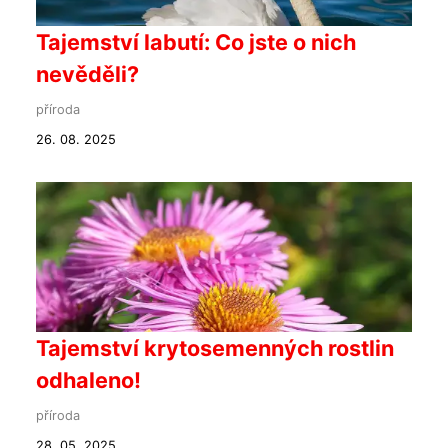
Tajemství labutí: Co jste o nich
nevěděli?
příroda
26. 08. 2025
Tajemství krytosemenných rostlin
odhaleno!
příroda
28. 05. 2025