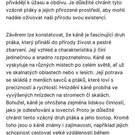
přivádějí k úžasu a obdivu. Je důležité chránit tyto
vzácné ptáky a jejich přirozené prostředí, aby mohli
nadále oživovat naši přírodu svou existencí.
Závěrem lze konstatovat, že káně je fascinující druh
ptáka, který přináší do přírody živost a pestré
zbarvení. Její vzhled a charakteristika ji činí
jedinečnou a snadno rozpoznatelnou. Káně se
vyskytuje na různých místech po celém světě, ať už
ve skalnatých oblastech nebo v lesích. Její potrava
se skládá z menších savců a ptáků, které loví s
precizností a rychlostí. Hnízdění káně probíhá ve
vyvýšených hnízdech na stromech či skalách.
Bohužel, káně je ohrožena zejména lidskou činností,
jako je odlesňování a lovectví. Proto je důležité
chránit tento vzácný druh ptáka a jeho biotop. Kromě
toho jsou o káně známy i zajímavosti, například jejich
schopnost cestovat velké vzdálenosti během