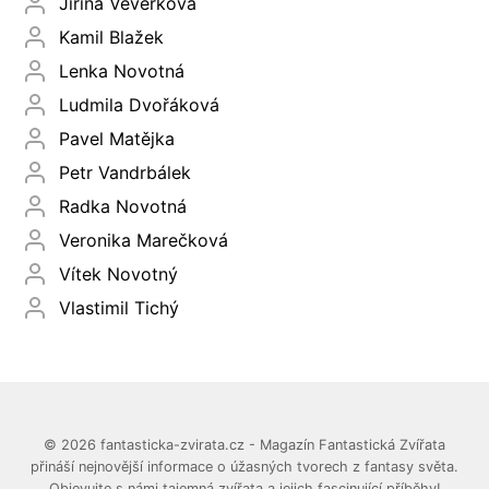
Jiřina Veverková
Kamil Blažek
Lenka Novotná
Ludmila Dvořáková
Pavel Matějka
Petr Vandrbálek
Radka Novotná
Veronika Marečková
Vítek Novotný
Vlastimil Tichý
© 2026 fantasticka-zvirata.cz - Magazín Fantastická Zvířata
přináší nejnovější informace o úžasných tvorech z fantasy světa.
Objevujte s námi tajemná zvířata a jejich fascinující příběhy!