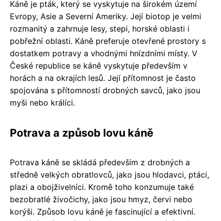
Káně je pták, který se vyskytuje na širokém území
Evropy, Asie a Severní Ameriky. Její biotop je velmi
rozmanitý a zahrnuje lesy, stepi, horské oblasti i
pobřežní oblasti. Káně preferuje otevřené prostory s
dostatkem potravy a vhodnými hnízdními místy. V
České republice se káně vyskytuje především v
horách a na okrajích lesů. Její přítomnost je často
spojována s přítomností drobných savců, jako jsou
myši nebo králíci.
Potrava a způsob lovu káně
Potrava káně se skládá především z drobných a
středně velkých obratlovců, jako jsou hlodavci, ptáci,
plazi a obojživelníci. Kromě toho konzumuje také
bezobratlé živočichy, jako jsou hmyz, červi nebo
korýši. Způsob lovu káně je fascinující a efektivní.