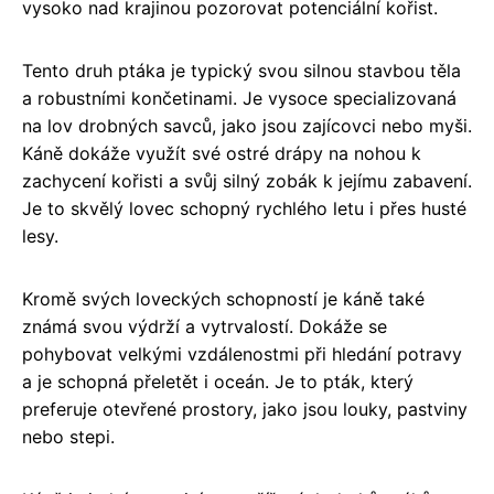
vysoko nad krajinou pozorovat potenciální kořist.
Tento druh ptáka je typický svou silnou stavbou těla
a robustními končetinami. Je vysoce specializovaná
na lov drobných savců, jako jsou zajícovci nebo myši.
Káně dokáže využít své ostré drápy na nohou k
zachycení kořisti a svůj silný zobák k jejímu zabavení.
Je to skvělý lovec schopný rychlého letu i přes husté
lesy.
Kromě svých loveckých schopností je káně také
známá svou výdrží a vytrvalostí. Dokáže se
pohybovat velkými vzdálenostmi při hledání potravy
a je schopná přeletět i oceán. Je to pták, který
preferuje otevřené prostory, jako jsou louky, pastviny
nebo stepi.