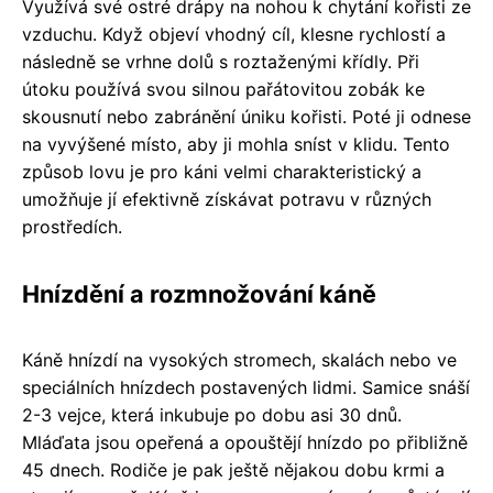
Využívá své ostré drápy na nohou k chytání kořisti ze
vzduchu. Když objeví vhodný cíl, klesne rychlostí a
následně se vrhne dolů s roztaženými křídly. Při
útoku používá svou silnou pařátovitou zobák ke
skousnutí nebo zabránění úniku kořisti. Poté ji odnese
na vyvýšené místo, aby ji mohla sníst v klidu. Tento
způsob lovu je pro káni velmi charakteristický a
umožňuje jí efektivně získávat potravu v různých
prostředích.
Hnízdění a rozmnožování káně
Káně hnízdí na vysokých stromech, skalách nebo ve
speciálních hnízdech postavených lidmi. Samice snáší
2-3 vejce, která inkubuje po dobu asi 30 dnů.
Mláďata jsou opeřená a opouštějí hnízdo po přibližně
45 dnech. Rodiče je pak ještě nějakou dobu krmi a