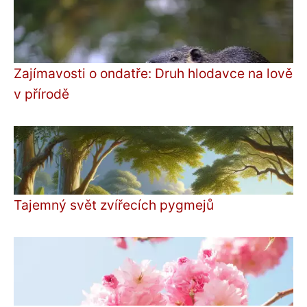
Zajímavosti o ondatře: Druh hlodavce na lově
v přírodě
Tajemný svět zvířecích pygmejů