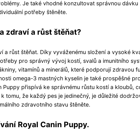
problémy. Je také vhodné konzultovat správnou dávku
ividuální potřeby štěněte.
a zdraví a růst štěňat?
 a růst štěňat. Díky vyváženému složení a vysoké kva
otřeby pro správný vývoj kostí, svalů a imunitního sy
ákniny, vitamínů a minerálů, které podporují zdravou f
mnosti omega-3 mastných kyselin je také prospěšné pr
in Puppy přispívá ke správnému růstu kostí a kloubů, c
k tomu, že každý pes je jedinečný, je důležité dodržo
álního zdravotního stavu štěněte.
ívání Royal Canin Puppy.