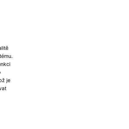
litě
stému.
unkci
o
ož je
vat