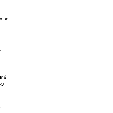
m na
j
dné
ika
b.