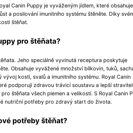
Royal Canin Puppy je vyváženým jídlem, které obsahuje
ůst a posilování imunitního systému štěněte. Díky své
osti štěňat.
uppy pro štěňata?
ěňata. Jeho speciálně vyvinutá receptura poskytuje
něte. Obsahuje vyvážené množství bílkovin, tuků, sach
ý vývoj kostí, svalů a imunitního systému. Royal Canin
ré podporují zdravou trávicí soustavu a lepší stravite
 pro štěňata všech plemen a velikostí. S Royal Canin 
é nutriční potřeby pro zdravý start do života.
vové potřeby štěňat?