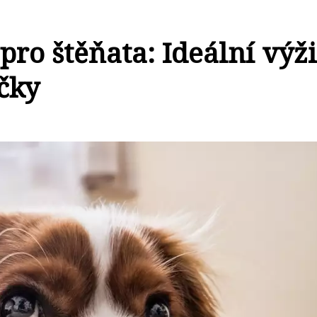
ro štěňata: Ideální výž
čky