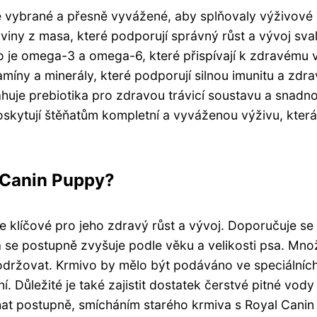
vě vybrané a přesně vyvážené, aby splňovaly výživové
oviny z masa, které podporují správný růst a vývoj sval
o je omega-3 a omega-6, které přispívají k zdravému v
míny a minerály, které podporují silnou imunitu a zdr
ahuje prebiotika pro zdravou trávicí soustavu a snadn
oskytují štěňatům kompletní a vyváženou výživu, která
l Canin Puppy?
 klíčové pro jeho zdravý růst a vývoj. Doporučuje se 
a se postupně zvyšuje podle věku a velikosti psa. Mno
dodržovat. Krmivo by mělo být podáváno ve speciálníc
. Důležité je také zajistit dostatek čerstvé pitné vody
hat postupně, smícháním starého krmiva s Royal Canin