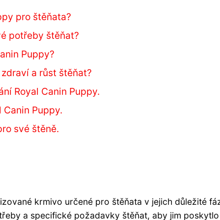
ppy pro štěňata?
vé potřeby štěňat?
Canin Puppy?
zdraví a růst štěňat?
ání Royal Canin Puppy.
l Canin Puppy.
ro své štěně.
izované krmivo určené pro štěňata v jejich důležité fáz
řeby a specifické požadavky štěňat, aby jim poskytlo