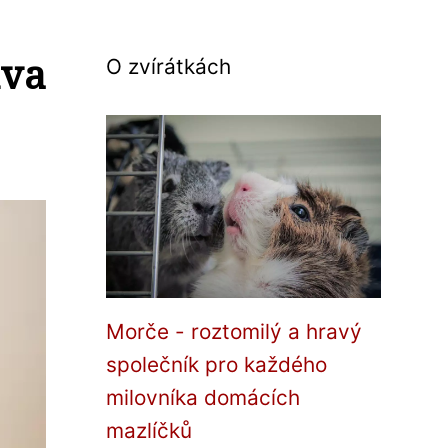
iva
O zvírátkách
Morče - roztomilý a hravý
společník pro každého
milovníka domácích
mazlíčků