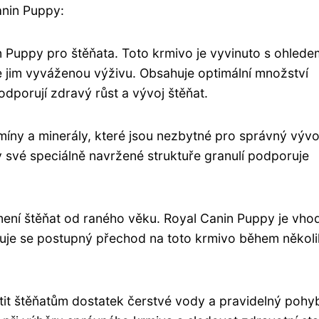
anin Puppy:
n Puppy pro štěňata. Toto krmivo je vyvinuto s ohlede
e jim vyváženou výživu. Obsahuje optimální množství
podporují zdravý růst a vývoj štěňat.
míny a minerály, které jsou nezbytné pro správný vývo
ky své speciálně navržené struktuře granulí podporuje
rmení štěňat od raného věku. Royal Canin Puppy je vho
uje se postupný přechod na toto krmivo během někol
stit štěňatům dostatek čerstvé vody a pravidelný pohy