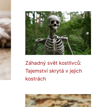
Záhadný svět kostlivců:
Tajemství skrytá v jejich
kostrách