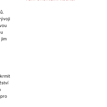
ů.
ývoji
avou
ou
 jim
krmit
žství
h
 pro