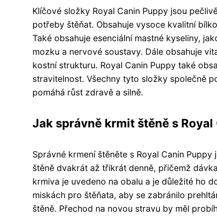
Klíčové složky Royal Canin Puppy jsou pečli
potřeby štěňat. Obsahuje vysoce kvalitní bílk
Také obsahuje esenciální mastné kyseliny, jak
mozku a nervové soustavy. Dále obsahuje vita
kostní strukturu. Royal Canin Puppy také obs
stravitelnost. Všechny tyto složky společně p
pomáhá růst zdravě a silně.
Jak správně krmit štěně s Roya
Správné krmení štěněte s Royal Canin Puppy je
štěně dvakrát až třikrát denně, přičemž dávk
krmiva je uvedeno na obalu a je důležité ho 
miskách pro štěňata, aby se zabránilo prehltání
štěně. Přechod na novou stravu by měl probí