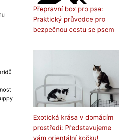
Přepravní box pro psa:
mu
Praktický průvodce pro
bezpečnou cestu se psem
aridů
lnost
Puppy
Exotická krása v domácím
prostředí: Představujeme
vám orientální kočku!