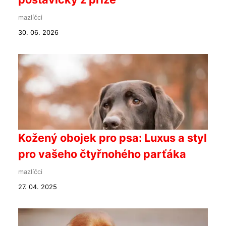
mazlíčci
30. 06. 2026
Kožený obojek pro psa: Luxus a styl
pro vašeho čtyřnohého parťáka
mazlíčci
27. 04. 2025