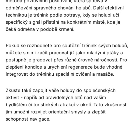
metoda pozitivního posilování, která spočívá v
odměňování správného chování holubů. Další efektivní
technikou je trénink podle potravy, kdy se holubi učí
specifický signál přistání na konkrétním místě, kde je
čeká odměna v podobě krmení.
Pokud se rozhodnete pro soutěžní trénink svých holubů,
můžete s nimi začít pracovat již jako mladými ptáky a
postupně je gradovat přes různé úrovně náročnosti. Pro
zlepšení kondice a urychlení regenerace bude vhodné
integrovat do tréninku speciální cvičení a masáže.
Zkuste také zapojit vaše holuby do společenských
aktivit - například pravidelných letů nad vaším
bydlištěm či turistických atrakcí v okolí. Tato zkušenost
jim umožní rozvíjet orientační smysly a zlepšit
schopnost navigace.