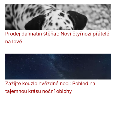
Prodej dalmatin štěňat: Noví čtyřnozí přátelé
na lově
Zažijte kouzlo hvězdné noci: Pohled na
tajemnou krásu noční oblohy