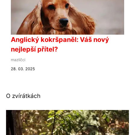
Anglický kokršpaněl: Váš nový
nejlepší přítel?
mazlíčci
28. 03. 2025
O zvírátkách