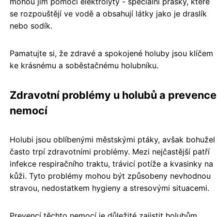
mohou jim pomoci elektrolyty - speciální prášky, které
se rozpouštějí ve vodě a obsahují látky jako je draslík
nebo sodík.
Pamatujte si, že zdravé a spokojené holuby jsou klíčem
ke krásnému a soběstačnému holubníku.
Zdravotní problémy u holubů a prevence
nemocí
Holubi jsou oblíbenými městskými ptáky, avšak bohužel
často trpí zdravotními problémy. Mezi nejčastější patří
infekce respiračního traktu, trávicí potíže a kvasinky na
kůži. Tyto problémy mohou být způsobeny nevhodnou
stravou, nedostatkem hygieny a stresovými situacemi.
Prevencí těchto nemocí je důležité zajistit holubům